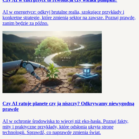
AI w energetyce: odkryj brutalne realia, szokujące przykłady i
konkretne strategie, które zmienią sektor na zawsze. Poznaj prawdę,
zanim będzie za późno.
Czy AI ratuje planetę czy ją niszczy? Odkrywamy niewygodną
prawdę
AI w ochronie środowiska to więcej niż eko-hasła. Poznaj fakty,
mity i praktyczne przykłady, które odsłonią ukrytą stronę
technologii. Sprawdź, co naprawdę zmienia świat.