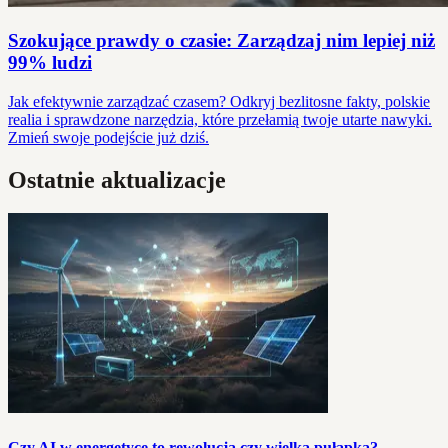
Szokujące prawdy o czasie: Zarządzaj nim lepiej niż
99% ludzi
Jak efektywnie zarządzać czasem? Odkryj bezlitosne fakty, polskie
realia i sprawdzone narzędzia, które przełamią twoje utarte nawyki.
Zmień swoje podejście już dziś.
Ostatnie aktualizacje
Czy AI w energetyce to rewolucja czy wielka pułapka?