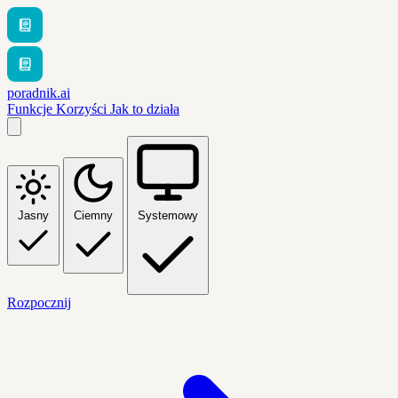
poradnik.ai
Funkcje
Korzyści
Jak to działa
Jasny
Ciemny
Systemowy
Rozpocznij