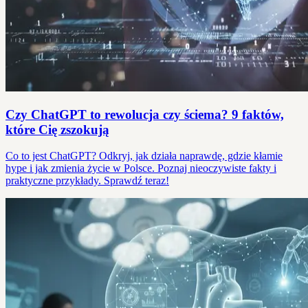
Czy ChatGPT to rewolucja czy ściema? 9 faktów,
które Cię zszokują
Co to jest ChatGPT? Odkryj, jak działa naprawdę, gdzie kłamie
hype i jak zmienia życie w Polsce. Poznaj nieoczywiste fakty i
praktyczne przykłady. Sprawdź teraz!