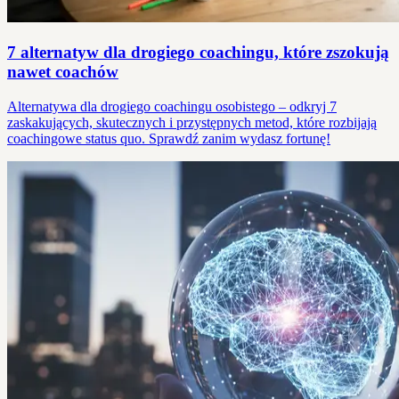
7 alternatyw dla drogiego coachingu, które zszokują
nawet coachów
Alternatywa dla drogiego coachingu osobistego – odkryj 7
zaskakujących, skutecznych i przystępnych metod, które rozbijają
coachingowe status quo. Sprawdź zanim wydasz fortunę!