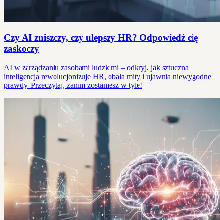
Czy AI zniszczy, czy ulepszy HR? Odpowiedź cię
zaskoczy
AI w zarządzaniu zasobami ludzkimi – odkryj, jak sztuczna
inteligencja rewolucjonizuje HR, obala mity i ujawnia niewygodne
prawdy. Przeczytaj, zanim zostaniesz w tyle!