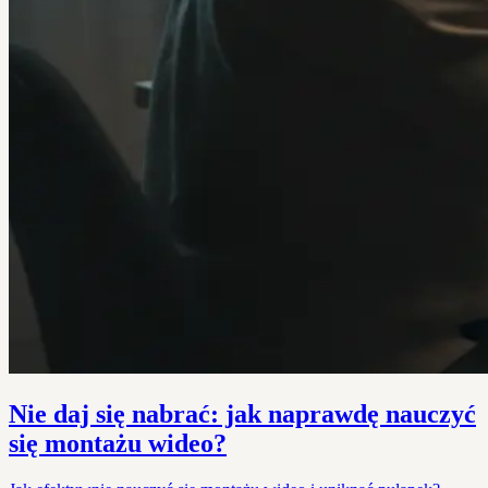
Nie daj się nabrać: jak naprawdę nauczyć
się montażu wideo?