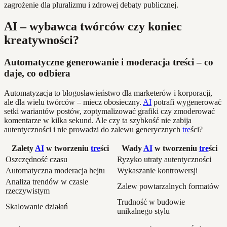
zagrożenie dla pluralizmu i zdrowej debaty publicznej.
AI – wybawca twórców czy koniec
kreatywności?
Automatyczne generowanie i moderacja treści – co
daje, co odbiera
Automatyzacja to błogosławieństwo dla marketerów i korporacji,
ale dla wielu twórców – miecz obosieczny.
AI
potrafi wygenerować
setki wariantów postów, zoptymalizować grafiki czy zmoderować
komentarze w kilka sekund. Ale czy ta szybkość nie zabija
autentyczności i nie prowadzi do zalewu generycznych
tre
ści?
Zalety
AI
w tworzeniu
tre
ści
Wady
AI
w tworzeniu
tre
ści
Oszczędność czasu
Ryzyko utraty autentyczności
Automatyczna moderacja hejtu
Wykaszanie kontrowersji
Analiza trendów w czasie
Zalew powtarzalnych formatów
rzeczywistym
Trudność w budowie
Skalowanie działań
unikalnego stylu