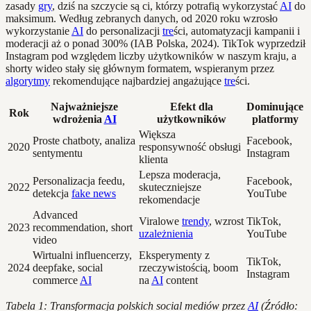
zasady
gry
, dziś na szczycie są ci, którzy potrafią wykorzystać
AI
do
maksimum. Według zebranych danych, od 2020 roku wzrosło
wykorzystanie
AI
do personalizacji
tre
ści, automatyzacji kampanii i
moderacji aż o ponad 300% (IAB Polska, 2024). TikTok wyprzedził
Instagram pod względem liczby użytkowników w naszym kraju, a
shorty wideo stały się głównym formatem, wspieranym przez
algorytmy
rekomendujące najbardziej angażujące
tre
ści.
Najważniejsze
Efekt dla
Dominujące
Rok
wdrożenia
AI
użytkowników
platformy
Większa
Proste chatboty, analiza
Facebook,
2020
responsywność obsługi
sentymentu
Instagram
klienta
Lepsza moderacja,
Personalizacja feedu,
Facebook,
2022
skuteczniejsze
detekcja
fake news
YouTube
rekomendacje
Advanced
Viralowe
trendy
, wzrost
TikTok,
2023
recommendation, short
uzależnienia
YouTube
video
Wirtualni influencerzy,
Eksperymenty z
TikTok,
2024
deepfake, social
rzeczywistością, boom
Instagram
commerce
AI
na
AI
content
Tabela 1: Transformacja polskich social mediów przez
AI
(Źródło: