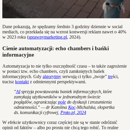
Dane pokazują, że spędzamy średnio 3 godziny dziennie w social
mediach, co przekłada się na wzrost konwersji reklam nawet o 40%
w 2023 roku (
sprawnymarketing.pl
, 2024).
Cienie automatyzacji: echo chambers i bańki
informacyjne
Automatyzacja to nie tylko oszczędność czasu – to także zagrożenie
w postaci tzw. echo chambers, czyli zamkniętych bańek
informacyjnych. Gdy
algorytmy
serwują ci tylko „twoje”
tre
ści,
tracisz
kontakt
z odmiennymi perspektywami.
"
AI
sprzyja powstawaniu baniek informacyjnych, które
zamykają użytkowników w jednorodnym świecie
poglądów, ograniczając
pole
do dyskusji i zrozumienia
odmienności." — dr Karolina
Koc
-Michalska, ekspertka
ds. komunikacji cyfrowej,
Proto.pl, 2024
W efekcie użytkownicy coraz częściej nie są w stanie odróżnić
opinii od faktów – albo po prostu nie chcą tego robić. To realne