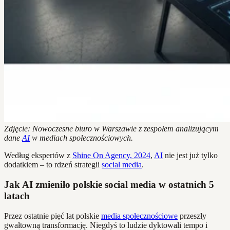
Zdjęcie: Nowoczesne biuro w Warszawie z zespołem analizującym
dane
AI
w mediach społecznościowych.
Według ekspertów z
Shine On Agency, 2024
,
AI
nie jest już tylko
dodatkiem – to rdzeń strategii
social media
.
Jak AI zmieniło polskie social media w ostatnich 5
latach
Przez ostatnie pięć lat polskie
media społecznościowe
przeszły
gwałtowną transformację. Niegdyś to ludzie dyktowali tempo i