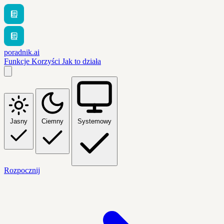
poradnik.ai
Funkcje
Korzyści
Jak to działa
Jasny
Ciemny
Systemowy
Rozpocznij