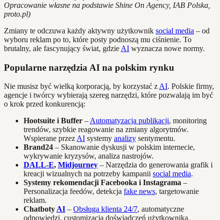
Opracowanie własne na podstawie Shine On Agency, IAB Polska,
proto.pl)
Zmiany te odczuwa każdy aktywny użytkownik
social media
– od
wyboru reklam po to, które posty podnoszą mu ciśnienie. To
brutalny, ale fascynujący świat, gdzie
AI
wyznacza nowe normy.
Popularne narzędzia AI na polskim rynku
Nie musisz być wielką korporacją, by korzystać z
AI
. Polskie firmy,
agencje i twórcy wybierają szereg narzędzi, które pozwalają im być
o krok przed konkurencją:
Hootsuite i Buffer
–
Automatyzacja publikacji
, monitoring
trendów, szybkie reagowanie na zmiany algorytmów.
Wspierane przez
AI
systemy
analizy
sentymentu.
Brand24
– Skanowanie dyskusji w polskim internecie,
wykrywanie kryzysów, analiza nastrojów.
DALL-E
,
Midjourney
– Narzędzia do generowania grafik i
kreacji wizualnych na potrzeby kampanii
social media
.
Systemy rekomendacji Facebooka i Instagrama
–
Personalizacja feedów, detekcja
fake news
, targetowanie
reklam.
Chatboty
AI
–
Obsługa klienta 24/7
, automatyczne
odpowiedzi, customizacja doświadczeń użytkownika.