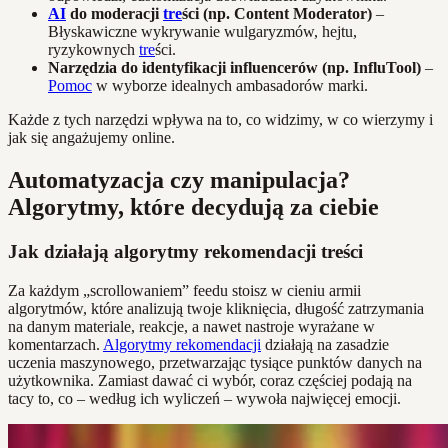
AI
do moderacji
tre
ści (np. Content Moderator)
–
Błyskawiczne wykrywanie wulgaryzmów, hejtu,
ryzykownych
tre
ści.
Narzędzia do identyfikacji influencerów (np. InfluTool)
–
Pomoc
w wyborze idealnych ambasadorów marki.
Każde z tych narzędzi wpływa na to, co widzimy, w co wierzymy i
jak się angażujemy online.
Automatyzacja czy manipulacja?
Algorytmy, które decydują za ciebie
Jak działają algorytmy rekomendacji treści
Za każdym „scrollowaniem” feedu stoisz w cieniu armii
algorytmów, które analizują twoje kliknięcia, długość zatrzymania
na danym materiale, reakcje, a nawet nastroje wyrażane w
komentarzach.
Algorytmy rekomendacji
działają na zasadzie
uczenia maszynowego, przetwarzając tysiące punktów danych na
użytkownika. Zamiast dawać ci wybór, coraz częściej podają na
tacy to, co – według ich wyliczeń – wywoła najwięcej emocji.