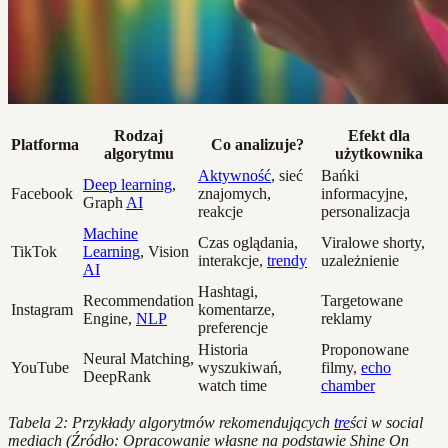
Rodzaj
Efekt dla
Platforma
Co analizuje?
algorytmu
użytkownika
Aktywność
, sieć
Bańki
Deep learning
,
Facebook
znajomych,
informacyjne,
Graph
AI
reakcje
personalizacja
Machine
Czas oglądania,
Viralowe shorty,
TikTok
Learning
, Vision
interakcje,
trendy
uzależnienie
AI
Hashtagi,
Recommendation
Targetowane
Instagram
komentarze,
Engine,
NLP
reklamy
preferencje
Historia
Proponowane
Neural Matching,
YouTube
wyszukiwań,
filmy,
echo
DeepRank
watch time
chamber
Tabela 2: Przykłady algorytmów rekomendujących
tre
ści w social
mediach (Źródło: Opracowanie własne na podstawie Shine On