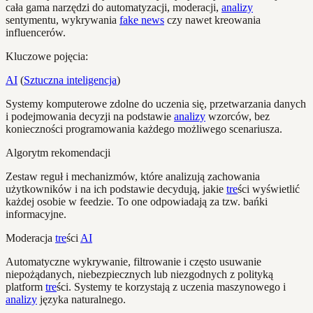
cała gama narzędzi do automatyzacji, moderacji,
analizy
sentymentu, wykrywania
fake news
czy nawet kreowania
influencerów.
Kluczowe pojęcia:
AI
(
Sztuczna inteligencja
)
Systemy komputerowe zdolne do uczenia się, przetwarzania danych
i podejmowania decyzji na podstawie
analizy
wzorców, bez
konieczności programowania każdego możliwego scenariusza.
Algorytm rekomendacji
Zestaw reguł i mechanizmów, które analizują zachowania
użytkowników i na ich podstawie decydują, jakie
tre
ści wyświetlić
każdej osobie w feedzie. To one odpowiadają za tzw. bańki
informacyjne.
Moderacja
tre
ści
AI
Automatyczne wykrywanie, filtrowanie i często usuwanie
niepożądanych, niebezpiecznych lub niezgodnych z polityką
platform
tre
ści. Systemy te korzystają z uczenia maszynowego i
analizy
języka naturalnego.