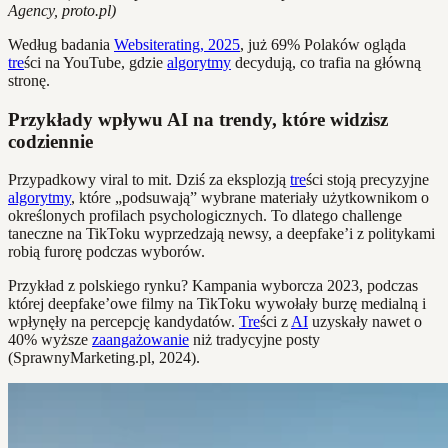
Agency, proto.pl)
Według badania
Websiterating, 2025
, już 69% Polaków ogląda
tre
ści na YouTube, gdzie
algorytmy
decydują, co trafia na główną
stronę.
Przykłady wpływu AI na trendy, które widzisz
codziennie
Przypadkowy viral to mit. Dziś za eksplozją
tre
ści stoją precyzyjne
algorytmy
, które „podsuwają” wybrane materiały użytkownikom o
określonych profilach psychologicznych. To dlatego challenge
taneczne na TikToku wyprzedzają newsy, a deepfake’i z politykami
robią furorę podczas wyborów.
Przykład z polskiego rynku? Kampania wyborcza 2023, podczas
której deepfake’owe filmy na TikToku wywołały burzę medialną i
wpłynęły na percepcję kandydatów.
Tre
ści z
AI
uzyskały nawet o
40% wyższe
zaangażowanie
niż tradycyjne posty
(SprawnyMarketing.pl, 2024).