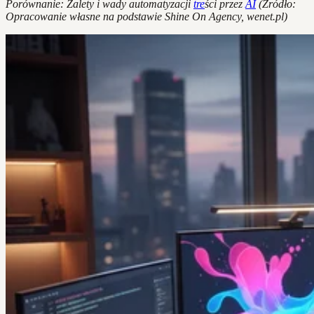
Porównanie: Zalety i wady automatyzacji
tre
ści przez
AI
(Źródło:
Opracowanie własne na podstawie Shine On Agency, wenet.pl)