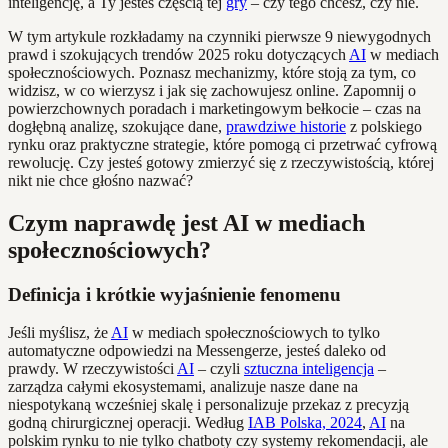
inteligencję, a Ty jesteś częścią tej
gry
– czy tego chcesz, czy nie.
W tym artykule rozkładamy na czynniki pierwsze 9 niewygodnych
prawd i szokujących trendów 2025 roku dotyczących
AI
w mediach
społecznościowych. Poznasz mechanizmy, które stoją za tym, co
widzisz, w co wierzysz i jak się zachowujesz online. Zapomnij o
powierzchownych poradach i marketingowym bełkocie – czas na
dogłębną analizę, szokujące dane,
prawdziwe historie
z polskiego
rynku oraz praktyczne strategie, które pomogą ci przetrwać cyfrową
rewolucję. Czy jesteś gotowy zmierzyć się z rzeczywistością, której
nikt nie chce głośno nazwać?
Czym naprawdę jest AI w mediach
społecznościowych?
Definicja i krótkie wyjaśnienie fenomenu
Jeśli myślisz, że
AI
w mediach społecznościowych to tylko
automatyczne odpowiedzi na Messengerze, jesteś daleko od
prawdy. W rzeczywistości
AI
– czyli
sztuczna inteligencja
–
zarządza całymi ekosystemami, analizuje nasze dane na
niespotykaną wcześniej skalę i personalizuje przekaz z precyzją
godną chirurgicznej operacji. Według
IAB Polska, 2024
,
AI
na
polskim rynku to nie tylko chatboty czy systemy rekomendacji, ale