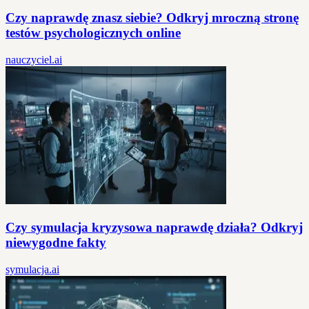
Czy naprawdę znasz siebie? Odkryj mroczną stronę
testów psychologicznych online
nauczyciel.ai
Czy symulacja kryzysowa naprawdę działa? Odkryj
niewygodne fakty
symulacja.ai