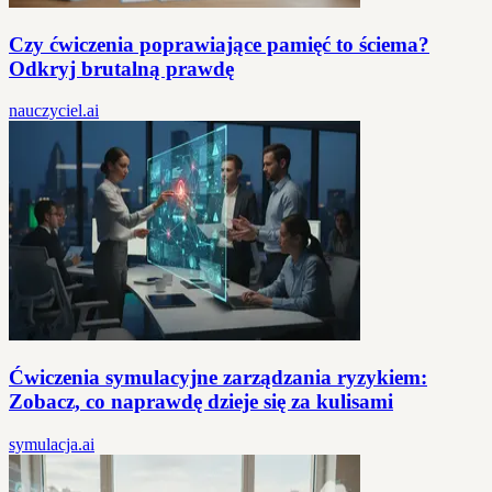
Czy ćwiczenia poprawiające pamięć to ściema?
Odkryj brutalną prawdę
nauczyciel.ai
Ćwiczenia symulacyjne zarządzania ryzykiem:
Zobacz, co naprawdę dzieje się za kulisami
symulacja.ai