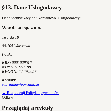
§13. Dane Usługodawcy
Dane identyfikacyjne i kontaktowe Usługodawcy:
Wondel.ai sp. z o.o.
Twarda 18
00-105 Warszawa
Polska
KRS:
0001029516
NIP:
5252951298
REGON:
524989057
Kontakt:
zapytania@poradnik.ai
← Rozpocznij
Polityka prywatności
Odkryj
Przeglądaj artykuły