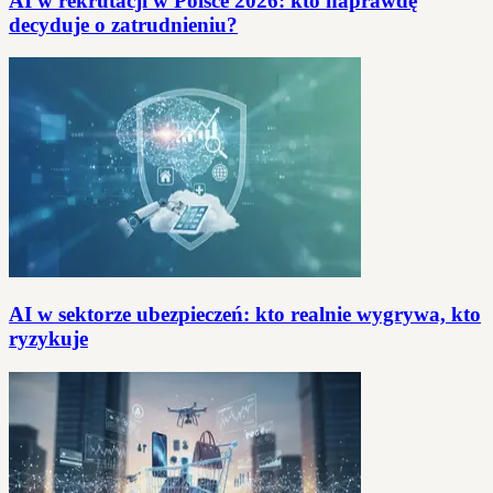
AI w rekrutacji w Polsce 2026: kto naprawdę
decyduje o zatrudnieniu?
AI w sektorze ubezpieczeń: kto realnie wygrywa, kto
ryzykuje