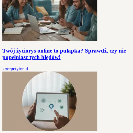
Twój życiorys online to pułapka? Sprawdź, czy nie
popełniasz tych błędów!
korepetytor.ai