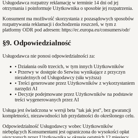
Usługodawca rozpatrzy reklamację w terminie 14 dni od jej
otrzymania i poinformuje Użytkownika o sposobie jej rozpatrzenia.
Konsument ma możliwość skorzystania z pozasądowych sposobów
rozpatrywania reklamacji i dochodzenia roszczeń, w tym z
platformy ODR pod adresem: https://ec.europa.eu/consumers/odr/
§9. Odpowiedzialność
Usługodawca nie ponosi odpowiedzialności za:
•
Działania osób trzecich, w tym innych Użytkowników
•
Przerwy w dostępie do Serwisu wynikające z przyczyn
niezależnych od Usługodawcy (siła wyższa)
•
Treści generowane przez Użytkowników z wykorzystaniem
narzędzi AI
•
Decyzje podejmowane przez Użytkowników na podstawie
treści wygenerowanych przez AI
Usługa jest świadczona w wersji beta "tak jak jest", bez gwarancji
kompletności, niezawodności lub przydatności do określonego celu.
Odpowiedzialność Usługodawcy wobec Użytkowników
niebędących Konsumentami jest ograniczona do wysokości opłat
uiszczonych przez Użytkownika w okresie ostatnich 12 miesięcy.