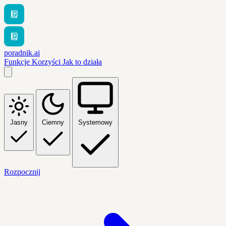
poradnik.ai
Funkcje
Korzyści
Jak to działa
Jasny
Ciemny
Systemowy
Rozpocznij