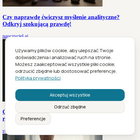
Czy naprawdę ćwiczysz myślenie analityczne?
Odkryj szokującą prawdę!
nauczyciel.ai
Używamy plików cookie, aby ulepszać Twoje
doświadczenia i analizować ruch na stronie.
Możesz zaakceptować wszystkie pliki cookie,
odrzucić zbędne lub dostosować preferencje.
Polityka prywatności
Akceptuj wszystkie
Odrzuć zbędne
Czy naprawdę można testować strategie online bez
ryzyka?
Preferencje
symulacja.ai