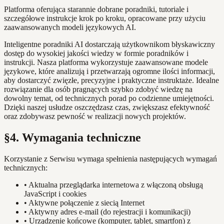
Platforma oferująca starannie dobrane poradniki, tutoriale i
szczegółowe instrukcje krok po kroku, opracowane przy użyciu
zaawansowanych modeli językowych AI.
Inteligentne poradniki AI dostarczają użytkownikom błyskawiczny
dostęp do wysokiej jakości wiedzy w formie poradników i
instrukcji. Nasza platforma wykorzystuje zaawansowane modele
językowe, które analizują i przetwarzają ogromne ilości informacji,
aby dostarczyć zwięzłe, precyzyjne i praktyczne instruktaże. Idealne
rozwiązanie dla osób pragnących szybko zdobyć wiedzę na
dowolny temat, od technicznych porad po codzienne umiejętności.
Dzięki naszej usłudze oszczędzasz czas, zwiększasz efektywność
oraz zdobywasz pewność w realizacji nowych projektów.
§4. Wymagania techniczne
Korzystanie z Serwisu wymaga spełnienia następujących wymagań
technicznych:
•
Aktualna przeglądarka internetowa z włączoną obsługą
JavaScript i cookies
•
Aktywne połączenie z siecią Internet
•
Aktywny adres e-mail (do rejestracji i komunikacji)
•
Urządzenie końcowe (komputer, tablet, smartfon) z