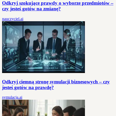
Odkryj szokujące prawdy o wyborze przedmiotów –
czy jesteś gotów na zmianę?
nauczyciel.ai
Odkryj ciemną stronę symulacji biznesowych – czy
jesteś gotów na prawdę?
symulacja.ai