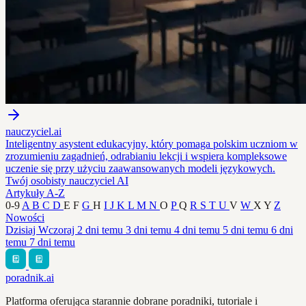
nauczyciel.ai
Inteligentny asystent edukacyjny, który pomaga polskim uczniom w
zrozumieniu zagadnień, odrabianiu lekcji i wspiera kompleksowe
uczenie się przy użyciu zaawansowanych modeli językowych.
Twój osobisty nauczyciel AI
Artykuły A-Z
0-9
A
B
C
D
E
F
G
H
I
J
K
L
M
N
O
P
Q
R
S
T
U
V
W
X
Y
Z
Nowości
Dzisiaj
Wczoraj
2 dni temu
3 dni temu
4 dni temu
5 dni temu
6 dni
temu
7 dni temu
poradnik.ai
Platforma oferująca starannie dobrane poradniki, tutoriale i