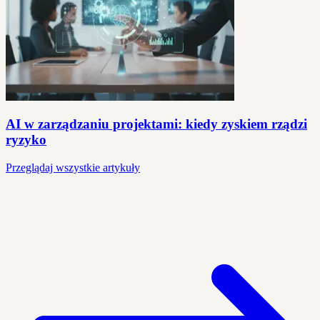
AI w zarządzaniu projektami: kiedy zyskiem rządzi
ryzyko
Przeglądaj wszystkie artykuły