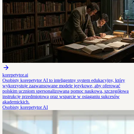
korepetytor.ai
Osobisty korepetytor AI to inteligentny system edukacyjny, który
wykorzystuje zaawansowane modele językowe, aby oferować
polskim uczniom spersonalizowaną pomoc naukową, szczegółową
instrukcję przedmiotową oraz wsparcie w osiąganiu sukcesów
akademickich.
Osobisty korepetytor AI