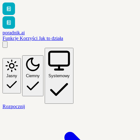
poradnik.ai
Funkcje
Korzyści
Jak to działa
Jasny
Ciemny
Systemowy
Rozpocznij