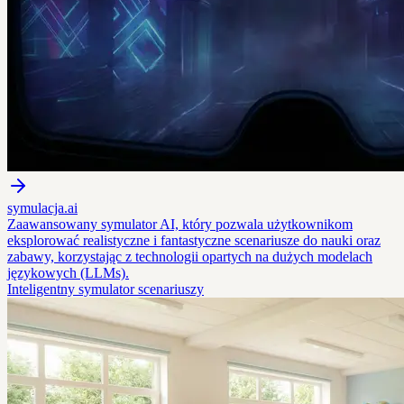
symulacja.ai
Zaawansowany symulator AI, który pozwala użytkownikom
eksplorować realistyczne i fantastyczne scenariusze do nauki oraz
zabawy, korzystając z technologii opartych na dużych modelach
językowych (LLMs).
Inteligentny symulator scenariuszy