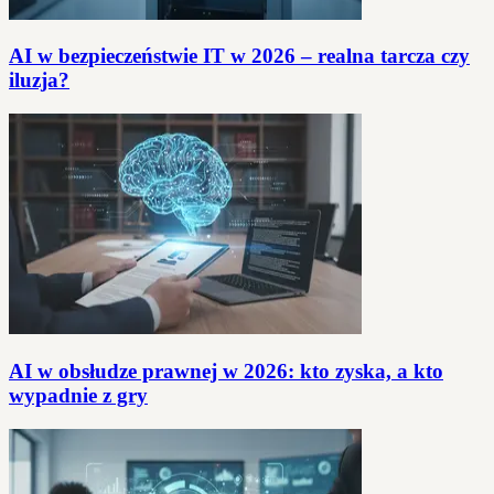
AI w bezpieczeństwie IT w 2026 – realna tarcza czy
iluzja?
AI w obsłudze prawnej w 2026: kto zyska, a kto
wypadnie z gry