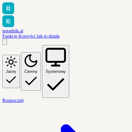
poradnik.ai
Funkcje
Korzyści
Jak to działa
Jasny
Ciemny
Systemowy
Rozpocznij