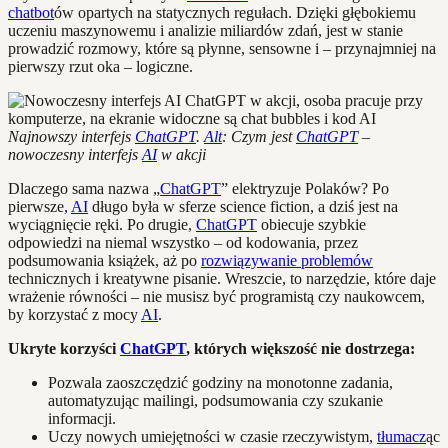
chatbot
ów opartych na statycznych regułach. Dzięki głębokiemu
uczeniu maszynowemu i analizie miliardów zdań, jest w stanie
prowadzić rozmowy, które są płynne, sensowne i – przynajmniej na
pierwszy rzut oka – logiczne.
Najnowszy interfejs
ChatGPT
.
Alt
: Czym jest
ChatGPT
–
nowoczesny interfejs
AI
w akcji
Dlaczego sama nazwa „
ChatGPT
” elektryzuje Polaków? Po
pierwsze,
AI
długo była w sferze science fiction, a dziś jest na
wyciągnięcie ręki. Po drugie,
ChatGPT
obiecuje szybkie
odpowiedzi na niemal wszystko – od kodowania, przez
podsumowania książek, aż po
rozwiązywanie problemów
technicznych i kreatywne pisanie. Wreszcie, to narzędzie, które daje
wrażenie równości – nie musisz być programistą czy naukowcem,
by korzystać z mocy
AI
.
Ukryte korzyści
ChatGPT
, których większość nie dostrzega:
Pozwala zaoszczędzić godziny na monotonne zadania,
automatyzując mailingi, podsumowania czy szukanie
informacji.
Uczy nowych umiejętności w czasie rzeczywistym,
tłumacz
ąc