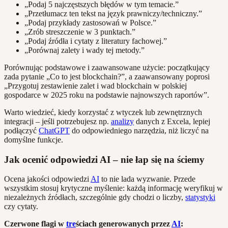
„Podaj 5 najczęstszych błędów w tym temacie.”
„Przetłumacz ten tekst na język prawniczy/techniczny.”
„Podaj przykłady zastosowań w Polsce.”
„Zrób streszczenie w 3 punktach.”
„Podaj źródła i cytaty z literatury fachowej.”
„Porównaj zalety i wady tej metody.”
Porównując podstawowe i zaawansowane użycie: początkujący
zada pytanie „Co to jest blockchain?”, a zaawansowany poprosi
„Przygotuj zestawienie zalet i wad blockchain w polskiej
gospodarce w 2025 roku na podstawie najnowszych raportów”.
Warto wiedzieć, kiedy korzystać z wtyczek lub zewnętrznych
integracji – jeśli potrzebujesz np.
analizy
danych z Excela, lepiej
podłączyć
ChatGPT
do odpowiedniego narzędzia, niż liczyć na
domyślne funkcje.
Jak ocenić odpowiedzi AI – nie łap się na ściemy
Ocena jakości odpowiedzi
AI
to nie lada wyzwanie. Przede
wszystkim stosuj krytyczne myślenie: każdą informację weryfikuj w
niezależnych źródłach, szczególnie gdy chodzi o liczby,
statystyki
czy cytaty.
Czerwone flagi w
tre
ściach generowanych przez
AI
: