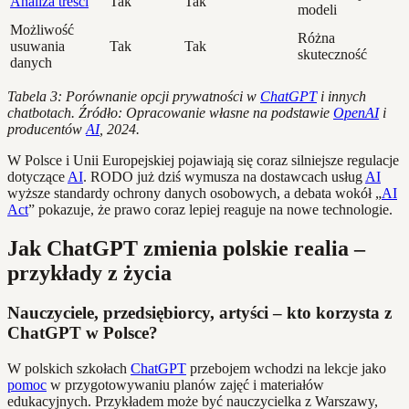
Analiza treści
Tak
Tak
modeli
Możliwość
Różna
usuwania
Tak
Tak
skuteczność
danych
Tabela 3: Porównanie opcji prywatności w
ChatGPT
i innych
chatbotach. Źródło: Opracowanie własne na podstawie
OpenAI
i
producentów
AI
, 2024.
W Polsce i Unii Europejskiej pojawiają się coraz silniejsze regulacje
dotyczące
AI
. RODO już dziś wymusza na dostawcach usług
AI
wyższe standardy ochrony danych osobowych, a debata wokół „
AI
Act
” pokazuje, że prawo coraz lepiej reaguje na nowe technologie.
Jak ChatGPT zmienia polskie realia –
przykłady z życia
Nauczyciele, przedsiębiorcy, artyści – kto korzysta z
ChatGPT w Polsce?
W polskich szkołach
ChatGPT
przebojem wchodzi na lekcje jako
pomoc
w przygotowywaniu planów zajęć i materiałów
edukacyjnych. Przykładem może być nauczycielka z Warszawy,