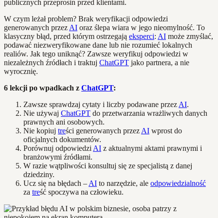
publicznych przeprosin przed klientami.
W czym leżał problem? Brak weryfikacji odpowiedzi
generowanych przez
AI
oraz ślepa wiara w jego nieomylność. To
klasyczny błąd, przed którym ostrzegają
eksperci
:
AI
może zmyślać,
podawać niezweryfikowane dane lub nie rozumieć lokalnych
realiów. Jak tego uniknąć? Zawsze weryfikuj odpowiedzi w
niezależnych źródłach i traktuj
ChatGPT
jako partnera, a nie
wyrocznię.
6 lekcji po wpadkach z
ChatGPT
:
Zawsze sprawdzaj cytaty i liczby podawane przez
AI
.
Nie używaj
ChatGPT
do przetwarzania wrażliwych danych
prawnych ani osobowych.
Nie kopiuj
tre
ści generowanych przez
AI
wprost do
oficjalnych dokumentów.
Porównuj odpowiedzi
AI
z aktualnymi aktami prawnymi i
branżowymi źródłami.
W razie wątpliwości konsultuj się ze specjalistą z danej
dziedziny.
Ucz się na błędach –
AI
to narzędzie, ale
odpowiedzialność
za
tre
ść spoczywa na człowieku.