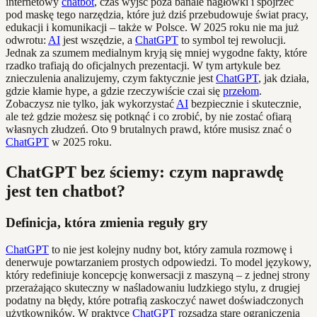
internetowy
chatbot
, czas wyjść poza banale nagłówki i spojrzeć
pod maskę tego narzędzia, które już dziś przebudowuje świat pracy,
edukacji i komunikacji – także w Polsce. W 2025 roku nie ma już
odwrotu:
AI
jest wszędzie, a
ChatGPT
to symbol tej rewolucji.
Jednak za szumem medialnym kryją się mniej wygodne fakty, które
rzadko trafiają do oficjalnych prezentacji. W tym artykule bez
znieczulenia analizujemy, czym faktycznie jest
ChatGPT
, jak działa,
gdzie kłamie hype, a gdzie rzeczywiście czai się
przełom
.
Zobaczysz nie tylko, jak wykorzystać
AI
bezpiecznie i skutecznie,
ale też gdzie możesz się potknąć i co zrobić, by nie zostać ofiarą
własnych złudzeń. Oto 9 brutalnych prawd, które musisz znać o
ChatGPT
w 2025 roku.
ChatGPT bez ściemy: czym naprawdę
jest ten chatbot?
Definicja, która zmienia reguły gry
ChatGPT
to nie jest kolejny nudny bot, który zamula rozmowę i
denerwuje powtarzaniem prostych odpowiedzi. To model językowy,
który redefiniuje koncepcję konwersacji z maszyną – z jednej strony
przerażająco skuteczny w naśladowaniu ludzkiego stylu, z drugiej
podatny na błędy, które potrafią zaskoczyć nawet doświadczonych
użytkowników. W praktyce
ChatGPT
rozsadza stare ograniczenia