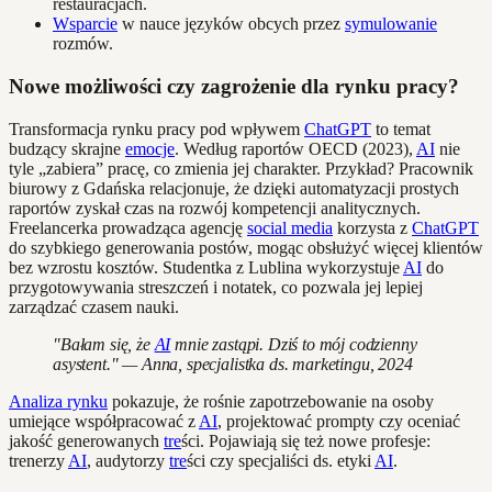
restauracjach.
Wsparcie
w nauce języków obcych przez
symulowanie
rozmów.
Nowe możliwości czy zagrożenie dla rynku pracy?
Transformacja rynku pracy pod wpływem
ChatGPT
to temat
budzący skrajne
emocje
. Według raportów OECD (2023),
AI
nie
tyle „zabiera” pracę, co zmienia jej charakter. Przykład? Pracownik
biurowy z Gdańska relacjonuje, że dzięki automatyzacji prostych
raportów zyskał czas na rozwój kompetencji analitycznych.
Freelancerka prowadząca agencję
social media
korzysta z
ChatGPT
do szybkiego generowania postów, mogąc obsłużyć więcej klientów
bez wzrostu kosztów. Studentka z Lublina wykorzystuje
AI
do
przygotowywania streszczeń i notatek, co pozwala jej lepiej
zarządzać czasem nauki.
"Bałam się, że
AI
mnie zastąpi. Dziś to mój codzienny
asystent." — Anna, specjalistka ds. marketingu, 2024
Analiza rynku
pokazuje, że rośnie zapotrzebowanie na osoby
umiejące współpracować z
AI
, projektować prompty czy oceniać
jakość generowanych
tre
ści. Pojawiają się też nowe profesje:
trenerzy
AI
, audytorzy
tre
ści czy specjaliści ds. etyki
AI
.