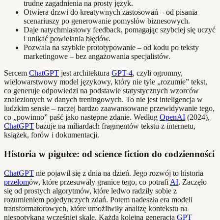
trudne zagadnienia na prosty język.
Otwiera drzwi do kreatywnych zastosowań – od pisania
scenariuszy po generowanie pomysłów biznesowych.
Daje natychmiastowy feedback, pomagając szybciej się uczyć
i unikać powielania błędów.
Pozwala na szybkie prototypowanie – od kodu po teksty
marketingowe – bez angażowania specjalistów.
Sercem
ChatGPT
jest architektura
GPT-4
, czyli ogromny,
wielowarstwowy model językowy, który nie tyle „rozumie” tekst,
co generuje odpowiedzi na podstawie statystycznych wzorców
znalezionych w danych treningowych. To nie jest inteligencja w
ludzkim sensie – raczej bardzo zaawansowane przewidywanie tego,
co „powinno” paść jako następne zdanie. Według
OpenAI
(2024),
ChatGPT
bazuje na miliardach fragmentów tekstu z internetu,
książek, forów i dokumentacji.
Historia w pigułce: od science fiction do codzienności
ChatGPT
nie pojawił się z dnia na dzień. Jego rozwój to historia
przełom
ów, które przesuwały granice tego, co potrafi
AI
. Zaczęło
się od prostych algorytmów, które ledwo radziły sobie z
rozumieniem pojedynczych zdań. Potem nadeszła era modeli
transformatorowych, które umożliwiły analizę kontekstu na
niespotykaną wcześniej skalę. Każda kolejna generacja
GPT