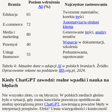
Poziom wdrożenia
Branża
Najczęstsze zastosowania
AI
(%)
Tworzenie materiałów,
Edukacja
65
korekta
tre
ści
Automatyzacja obsługi
E-commerce
72
klienta
Media i
Generowanie
tre
ści,
analizy
80
marketing
trendów
Wsparcie
w dokumentacji,
Przemysł
40
szkolenia
Usługi
Podsumowania,
55
finansowe
raportowanie
Tabela 4: Aktualne dane o adopcji
AI
w polskich branżach. Źródło:
Opracowanie własne na podstawie
IBS
.org.pl, 2024.
Kiedy ChatGPT zawodzi: realne wpadki i nauka na
błędach
Nie wszystko złoto, co się błyszczy. W polskich mediach głośno
było o sytuacji, gdy znana kancelaria prawnicza opublikowała
analizę sporządzoną przez
ChatGPT
, zawierającą poważne błędy w
interpretacji przepisów. Efekt? Utrata wiarygodności i konieczność