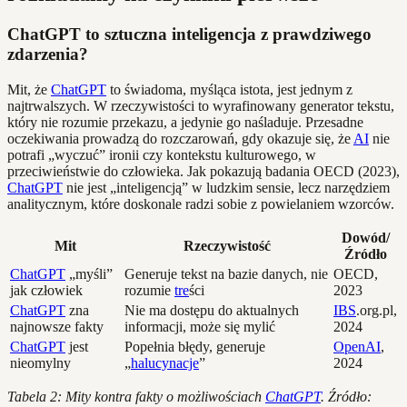
ChatGPT to sztuczna inteligencja z prawdziwego
zdarzenia?
Mit, że
ChatGPT
to świadoma, myśląca istota, jest jednym z
najtrwalszych. W rzeczywistości to wyrafinowany generator tekstu,
który nie rozumie przekazu, a jedynie go naśladuje. Przesadne
oczekiwania prowadzą do rozczarowań, gdy okazuje się, że
AI
nie
potrafi „wyczuć” ironii czy kontekstu kulturowego, w
przeciwieństwie do człowieka. Jak pokazują badania OECD (2023),
ChatGPT
nie jest „inteligencją” w ludzkim sensie, lecz narzędziem
analitycznym, które doskonale radzi sobie z powielaniem wzorców.
Dowód/
Mit
Rzeczywistość
Źródło
ChatGPT
„myśli”
Generuje tekst na bazie danych, nie
OECD,
jak człowiek
rozumie
tre
ści
2023
ChatGPT
zna
Nie ma dostępu do aktualnych
IBS
.org.pl,
najnowsze fakty
informacji, może się mylić
2024
ChatGPT
jest
Popełnia błędy, generuje
OpenAI
,
nieomylny
„
halucynacje
”
2024
Tabela 2: Mity kontra fakty o możliwościach
ChatGPT
. Źródło: