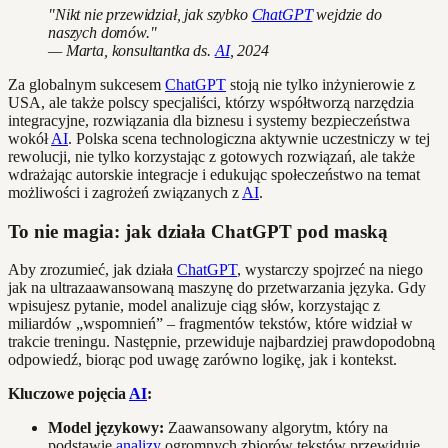
"Nikt nie przewidział, jak szybko
ChatGPT
wejdzie do
naszych domów."
— Marta, konsultantka ds.
AI
, 2024
Za globalnym sukcesem
ChatGPT
stoją nie tylko inżynierowie z
USA, ale także polscy specjaliści, którzy współtworzą narzędzia
integracyjne, rozwiązania dla biznesu i systemy bezpieczeństwa
wokół
AI
. Polska scena technologiczna aktywnie uczestniczy w tej
rewolucji, nie tylko korzystając z gotowych rozwiązań, ale także
wdrażając autorskie integracje i edukując społeczeństwo na temat
możliwości i zagrożeń związanych z
AI
.
To nie magia: jak działa ChatGPT pod maską
Aby zrozumieć, jak działa
ChatGPT
, wystarczy spojrzeć na niego
jak na ultrazaawansowaną maszynę do przetwarzania języka. Gdy
wpisujesz pytanie, model analizuje ciąg słów, korzystając z
miliardów „wspomnień” – fragmentów tekstów, które widział w
trakcie treningu. Następnie, przewiduje najbardziej prawdopodobną
odpowiedź, biorąc pod uwagę zarówno logikę, jak i kontekst.
Kluczowe pojęcia
AI
:
Model językowy:
Zaawansowany algorytm, który na
podstawie
analizy
ogromnych zbiorów tekstów przewiduje