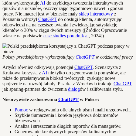
która wykorzystuje
AI
do szybkiego tworzenia interaktywnych
quizów dla uczniów, oszczędzając tygodniowo nawet 5 godzin
pracy. Nie inaczej jest w biznesie: mały
sklep internetowy
z
Poznania wdrożył
ChatGPT
do obsługi klienta, automatyzując
odpowiedzi na najczęstsze pytania i zwiększając satysfakcję
klientów o 30% w ciągu dwóch miesięcy ([Źródło: Opracowanie
własne na podstawie
case studies
poradnik
.
ai
, 2024]).
Polscy przedsiębiorcy wykorzystujący
ChatGPT
w codziennej pracy
Artyści również odkrywają potencjał
ChatGPT
. Scenarzysta z
Krakowa korzysta z
AI
nie tylko do generowania pomysłów, ale
także do przełamywania blokad twórczych, zyskując nowe
spojrzenie na rozwój fabuły. Pisarka z Wrocławia traktuje
ChatGPT
jak sparing-partnera do ćwiczenia
dialog
ów i szlifowania stylu.
Nieoczywiste zastosowania
ChatGPT
w Polsce:
Pomoc
w redagowaniu oficjalnych pism i maili urzędowych.
Szybkie tłumaczenia i korekta językowa dokumentów
biznesowych.
Analiza i streszczanie długich raportów dla managerów.
Generowanie kreatywnych przepisów kulinarnych w