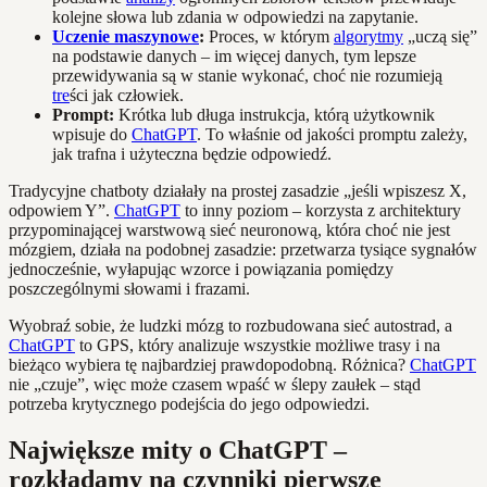
kolejne słowa lub zdania w odpowiedzi na zapytanie.
Uczenie maszynowe
:
Proces, w którym
algorytmy
„uczą się”
na podstawie danych – im więcej danych, tym lepsze
przewidywania są w stanie wykonać, choć nie rozumieją
tre
ści jak człowiek.
Prompt:
Krótka lub długa instrukcja, którą użytkownik
wpisuje do
ChatGPT
. To właśnie od jakości promptu zależy,
jak trafna i użyteczna będzie odpowiedź.
Tradycyjne chatboty działały na prostej zasadzie „jeśli wpiszesz X,
odpowiem Y”.
ChatGPT
to inny poziom – korzysta z architektury
przypominającej warstwową sieć neuronową, która choć nie jest
mózgiem, działa na podobnej zasadzie: przetwarza tysiące sygnałów
jednocześnie, wyłapując wzorce i powiązania pomiędzy
poszczególnymi słowami i frazami.
Wyobraź sobie, że ludzki mózg to rozbudowana sieć autostrad, a
ChatGPT
to GPS, który analizuje wszystkie możliwe trasy i na
bieżąco wybiera tę najbardziej prawdopodobną. Różnica?
ChatGPT
nie „czuje”, więc może czasem wpaść w ślepy zaułek – stąd
potrzeba krytycznego podejścia do jego odpowiedzi.
Największe mity o ChatGPT –
rozkładamy na czynniki pierwsze