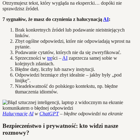
Otrzymujesz tekst, który wygląda na ekspercki… dopóki nie
sprawdzisz źródeł.
7 sygnałów, że masz do czynienia z halucynacją
AI
:
Brak konkretnych źródeł lub podawanie nieistniejących
linków.
Zbyt ogólne odpowiedzi, które nie odpowiadają wprost na
pytanie.
Podawanie cytatów, których nie da się zweryfikować.
Sprzeczności w
tre
ści –
AI
zaprzecza samej sobie w
kolejnych zdaniach.
Błędne daty, liczby lub nazwy instytucji.
Odpowiedzi brzmiące zbyt idealnie – jakby były „pod
linijkę”.
Nieadekwatność do polskiego kontekstu, np. błędne
tłumaczenia idiomów.
Halucynacje
AI
w
ChatGPT
– błędne odpowiedzi na ekranie
Bezpieczeństwo i prywatność: kto widzi nasze
rozmowy?