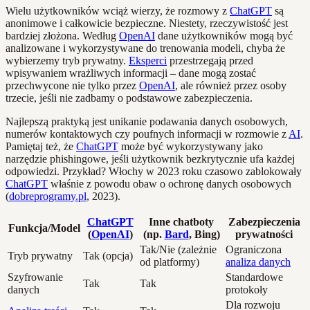
Wielu użytkowników wciąż wierzy, że rozmowy z
ChatGPT
są
anonimowe i całkowicie bezpieczne. Niestety, rzeczywistość jest
bardziej złożona. Według
OpenAI
dane użytkowników mogą być
analizowane i wykorzystywane do trenowania modeli, chyba że
wybierzemy tryb prywatny.
Eksperci
przestrzegają przed
wpisywaniem wrażliwych informacji – dane mogą zostać
przechwycone nie tylko przez
OpenAI
, ale również przez osoby
trzecie, jeśli nie zadbamy o podstawowe zabezpieczenia.
Najlepszą praktyką jest unikanie podawania danych osobowych,
numerów kontaktowych czy poufnych informacji w rozmowie z
AI
.
Pamiętaj też, że
ChatGPT
może być wykorzystywany jako
narzędzie phishingowe, jeśli użytkownik bezkrytycznie ufa każdej
odpowiedzi. Przykład? Włochy w 2023 roku czasowo zablokowały
ChatGPT
właśnie z powodu obaw o ochronę danych osobowych
(
dobreprogramy.pl
, 2023).
ChatGPT
Inne chatboty
Zabezpieczenia
Funkcja/Model
(
OpenAI
)
(np.
Bard
, Bing)
prywatności
Tak/Nie (zależnie
Ograniczona
Tryb prywatny
Tak (opcja)
od platformy)
analiza danych
Szyfrowanie
Standardowe
Tak
Tak
danych
protokoły
Dla rozwoju