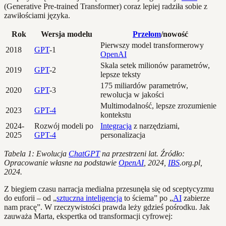
(Generative Pre-trained Transformer) coraz lepiej radziła sobie z
zawiłościami języka.
Rok
Wersja modelu
Przełom
/nowość
Pierwszy model transformerowy
2018
GPT
-1
OpenAI
Skala setek milionów parametrów,
2019
GPT
-2
lepsze teksty
175 miliardów parametrów,
2020
GPT
-3
rewolucja w jakości
Multimodalność, lepsze zrozumienie
2023
GPT-4
kontekstu
2024-
Rozwój modeli po
Integracja
z narzędziami,
2025
GPT-4
personalizacja
Tabela 1: Ewolucja
ChatGPT
na przestrzeni lat. Źródło:
Opracowanie własne na podstawie
OpenAI
, 2024,
IBS
.org.pl,
2024.
Z biegiem czasu narracja medialna przesunęła się od sceptycyzmu
do euforii – od „
sztuczna inteligencja
to ściema” po „
AI
zabierze
nam pracę”. W rzeczywistości prawda leży gdzieś pośrodku. Jak
zauważa Marta, ekspertka od transformacji cyfrowej: