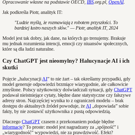
Opracowanie własne na podstawie OECD,
IBS
.org.pl,
OpenAI
.
Jak podkreśla Piotr, analityk IT:
"Ludzie myślą, że rozmawiają z robotem przyszłości. To
bardziej lustro naszych słów." — Piotr, analityk IT, 2024
Model jest tak dobry, jak dane, na których go trenujemy. Brakuje
mu jednak rozumienia intencji, emocji czy niuansów społecznych,
które są dla ludzi naturalne.
Czy ChatGPT jest nieomylny? Halucynacje AI i ich
skutki
Pojęcie „halucynacji
AI
” to nie żart – tak określamy przypadki, gdy
model generuje odpowiedzi brzmiące wiarygodnie, ale całkowicie
zmyślone. Polscy użytkownicy doświadczali sytuacji, gdy
ChatGPT
podawał nieistniejące cytaty, błędne dane statystyczne czy fałszywe
adresy stron. Najczęściej wynika to z ograniczeń modelu – brak
dostępu do aktualnych źródeł powoduje, że
AI
„dopowiada” sobie
fakty, by nie zostawić użytkownika z pustą odpowiedzią.
Dlaczego
ChatGPT
czasem z przekonaniem podaje błędne
informacje
? To proste: model jest nagradzany za „spójność” i
„wiarygodność” wypowiedzi, nie za prawdziwość. Efekt?