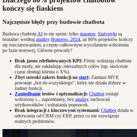
Dlaczego 80% projektów chatbotów
kończy się fiaskiem
Najczęstsze błędy przy budowie chatbota
Budowa chatbota
AI
to nie sprint, tylko
maraton
.
Statystyki
są
brutalne: według
analizy
Botpress, 2024
, aż 80% projektów kończy
się rozczarowaniem, a często całkowitym wycofaniem wdrożenia
po fazie testowej. Główne powody?
Brak jasno zdefiniowanych KPI:
Firmy wdrażają chatbota
dla mody, nie zakładając mierzalnych celów (np. skrócenie
czasu obsługi klienta o X%).
Zbyt szeroki zakres funkcji na
start
:
Zamiast MVP,
powstaje „bot do wszystkiego”, który nie działa dobrze w
żadnej funkcji.
Zaniedbanie
testów i optymalizacji:
Chatbot
zostaje
wdrożony i... zapomniany, bez
analizy
zachowań
użytkowników i wdrażania poprawek.
Brak integracji z kluczowymi systemami:
Chatbot
działa w
oderwaniu od CRM czy ERP, przez co nie rozwiązuje
realnych problemów.