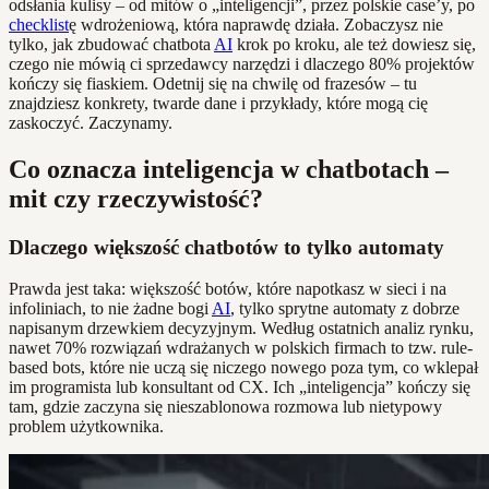
odsłania kulisy – od mitów o „inteligencji”, przez polskie case’y, po
checklist
ę wdrożeniową, która naprawdę działa. Zobaczysz nie
tylko, jak zbudować chatbota
AI
krok po kroku, ale też dowiesz się,
czego nie mówią ci sprzedawcy narzędzi i dlaczego 80% projektów
kończy się fiaskiem. Odetnij się na chwilę od frazesów – tu
znajdziesz konkrety, twarde dane i przykłady, które mogą cię
zaskoczyć. Zaczynamy.
Co oznacza inteligencja w chatbotach –
mit czy rzeczywistość?
Dlaczego większość chatbotów to tylko automaty
Prawda jest taka: większość botów, które napotkasz w sieci i na
infoliniach, to nie żadne bogi
AI
, tylko sprytne automaty z dobrze
napisanym drzewkiem decyzyjnym. Według ostatnich analiz rynku,
nawet 70% rozwiązań wdrażanych w polskich firmach to tzw. rule-
based bots, które nie uczą się niczego nowego poza tym, co wklepał
im programista lub konsultant od CX. Ich „inteligencja” kończy się
tam, gdzie zaczyna się nieszablonowa rozmowa lub nietypowy
problem użytkownika.