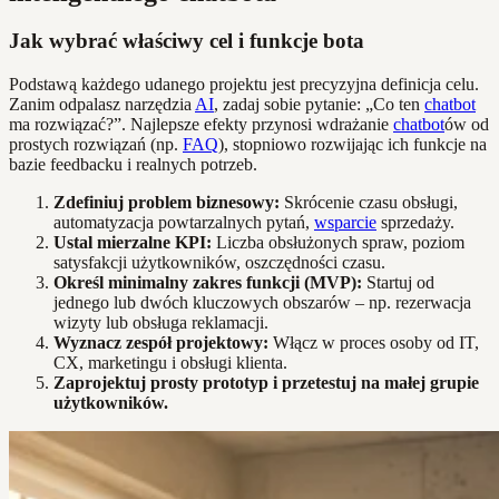
Jak wybrać właściwy cel i funkcje bota
Podstawą każdego udanego projektu jest precyzyjna definicja celu.
Zanim odpalasz narzędzia
AI
, zadaj sobie pytanie: „Co ten
chatbot
ma rozwiązać?”. Najlepsze efekty przynosi wdrażanie
chatbot
ów od
prostych rozwiązań (np.
FAQ
), stopniowo rozwijając ich funkcje na
bazie feedbacku i realnych potrzeb.
Zdefiniuj problem biznesowy:
Skrócenie czasu obsługi,
automatyzacja powtarzalnych pytań,
wsparcie
sprzedaży.
Ustal mierzalne KPI:
Liczba obsłużonych spraw, poziom
satysfakcji użytkowników, oszczędności czasu.
Określ minimalny zakres funkcji (MVP):
Startuj od
jednego lub dwóch kluczowych obszarów – np. rezerwacja
wizyty lub obsługa reklamacji.
Wyznacz zespół projektowy:
Włącz w proces osoby od IT,
CX, marketingu i obsługi klienta.
Zaprojektuj prosty prototyp i przetestuj na małej grupie
użytkowników.