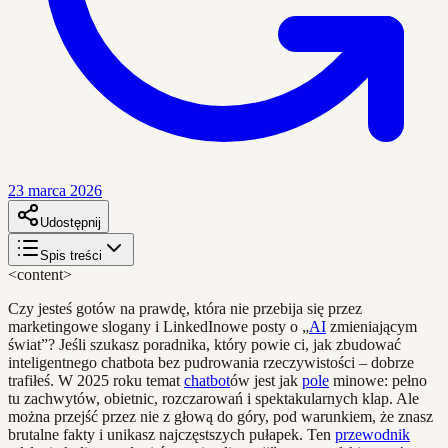
23 marca 2026
Udostępnij
Spis treści
<content>
Czy jesteś gotów na prawdę, która nie przebija się przez
marketingowe slogany i LinkedInowe posty o „
AI
zmieniającym
świat”? Jeśli szukasz poradnika, który powie ci, jak zbudować
inteligentnego chatbota bez pudrowania rzeczywistości – dobrze
trafiłeś. W 2025 roku temat
chatbot
ów jest jak
pole
minowe: pełno
tu zachwytów, obietnic, rozczarowań i spektakularnych klap. Ale
można przejść przez nie z głową do góry, pod warunkiem, że znasz
brutalne fakty i unikasz najczęstszych pułapek. Ten
przewodnik