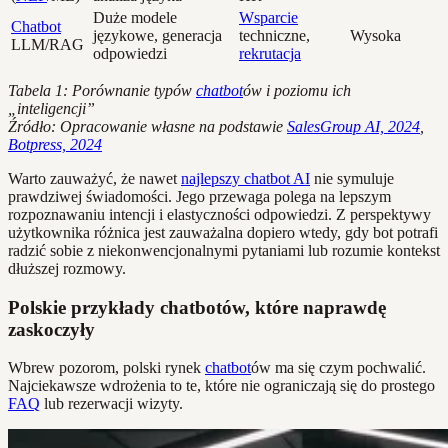
Duże modele
Wsparcie
Chatbot
językowe, generacja
techniczne,
Wysoka
LLM/RAG
odpowiedzi
rekrutacja
Tabela 1: Porównanie typów
chatbot
ów i poziomu ich
„inteligencji”
Źródło: Opracowanie własne na podstawie
SalesGroup AI, 2024
,
Botpress, 2024
Warto zauważyć, że nawet
najlepszy chatbot AI
nie symuluje
prawdziwej świadomości. Jego przewaga polega na lepszym
rozpoznawaniu intencji i elastyczności odpowiedzi. Z perspektywy
użytkownika różnica jest zauważalna dopiero wtedy, gdy bot potrafi
radzić sobie z niekonwencjonalnymi pytaniami lub rozumie kontekst
dłuższej rozmowy.
Polskie przykłady chatbotów, które naprawdę
zaskoczyły
Wbrew pozorom, polski rynek
chatbot
ów ma się czym pochwalić.
Najciekawsze wdrożenia to te, które nie ograniczają się do prostego
FAQ
lub rezerwacji wizyty.