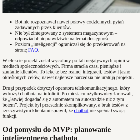
Bot nie rozpoznawał nawet połowy codziennych pytań
zadawanych przez klientów.
Nie był zintegrowany z systemem magazynowym –
odpowiadał nieprawdziwie na temat dostępności.
Poziom „inteligencji” ograniczał się do przekierowań na
stronę
FAQ
.
W efekcie projekt został wycofany po fali negatywnych opinii w
mediach społecznościowych. Firma straciła czas, pieniądze i
zaufanie klientów. To lekcja: bez realnej integracji, testów i jasno
określonych celów, nawet najlepsze narzędzia nie uratują projektu.
Drugi przypadek dotyczył operatora telekomunikacyjnego, który
wdrożył chatbota na infolinii. Po miesiącu użytkownicy żartowali,
że „łatwiej dogadać się z automatem na autostradzie niż z tym
botem”. Projekt był przesadnie skomplikowany, a brak testów z
rzeczywistymi klientami sprawił, że
chatbot
nie spełniał swoją
funkcji.
Od pomysłu do MVP: planowanie
inteligentnego chatbota