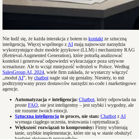
Nie łudź się, że każda interakcja z botem to
kontakt
ze sztuczną
inteligencją. Więcej wspólnego z
AI
mają najnowsze narzędzia
wykorzystujące duże modele językowe (LLM) i mechanizmy RAG
(Retrieval-Augmented Generation), które potrafią analizować
kontekst i generować odpowiedzi wykraczające poza sztywne
scenariusze. Ale to wciąż mniejszość wdrożeń w Polsce. Według
SalesGroup AI, 2024
, wiele firm zakłada, że wystarczy włączyć
„moduł
AI
”, by
chatbot
nagle stał się genialny. Niestety, to mit
podtrzymywany przez dostawców narzędzi no-code i marketingowe
agencje.
Automatyzacja ≠ inteligencja:
Chatbot
, który odpowiada na
proste
FAQ
, nie jest inteligentny – jest szybki i wygodny, ale
nie rozumie twoich emocji.
Sztuczna inteligencja
to proces, nie stan:
Chatbot
z
AI
wymaga ciągłego uczenia, testowania i optymalizacji.
Większość rozwiązań to kompromisy:
Firmy wybierają
tanie, szybkie implementacje, które nie są w stanie obsłużyć
bardziej złożonych przypadków.