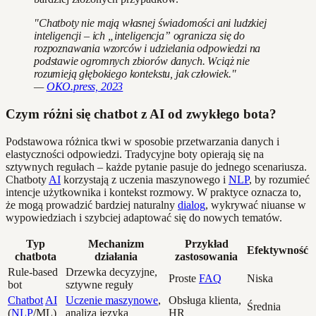
"Chatboty nie mają własnej świadomości ani ludzkiej
inteligencji – ich „inteligencja” ogranicza się do
rozpoznawania wzorców i udzielania odpowiedzi na
podstawie ogromnych zbiorów danych. Wciąż nie
rozumieją głębokiego kontekstu, jak człowiek."
—
OKO.press, 2023
Czym różni się chatbot z AI od zwykłego bota?
Podstawowa różnica tkwi w sposobie przetwarzania danych i
elastyczności odpowiedzi. Tradycyjne boty opierają się na
sztywnych regułach – każde pytanie pasuje do jednego scenariusza.
Chatboty
AI
korzystają z uczenia maszynowego i
NLP
, by rozumieć
intencje użytkownika i kontekst rozmowy. W praktyce oznacza to,
że mogą prowadzić bardziej naturalny
dialog
, wykrywać niuanse w
wypowiedziach i szybciej adaptować się do nowych tematów.
Typ
Mechanizm
Przykład
Efektywność
chatbota
działania
zastosowania
Rule-based
Drzewka decyzyjne,
Proste
FAQ
Niska
bot
sztywne reguły
Chatbot
AI
Uczenie maszynowe
,
Obsługa klienta,
Średnia
(
NLP
/ML)
analiza języka
HR