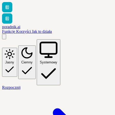
poradnik.ai
Funkcje
Korzyści
Jak to działa
Jasny
Ciemny
Systemowy
Rozpocznij