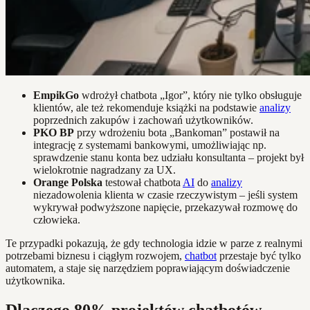
EmpikGo
wdrożył chatbota „Igor”, który nie tylko obsługuje
klientów, ale też rekomenduje książki na podstawie
analizy
poprzednich zakupów i zachowań użytkowników.
PKO BP
przy wdrożeniu bota „Bankoman” postawił na
integrację z systemami bankowymi, umożliwiając np.
sprawdzenie stanu konta bez udziału konsultanta – projekt był
wielokrotnie nagradzany za UX.
Orange Polska
testował chatbota
AI
do
analizy
niezadowolenia klienta w czasie rzeczywistym – jeśli system
wykrywał podwyższone napięcie, przekazywał rozmowę do
człowieka.
Te przypadki pokazują, że gdy technologia idzie w parze z realnymi
potrzebami biznesu i ciągłym rozwojem,
chatbot
przestaje być tylko
automatem, a staje się narzędziem poprawiającym doświadczenie
użytkownika.