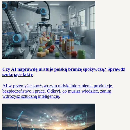
Czy AI naprawdę uratuje polską branżę spożywczą? Sprawdź
szokujące fakty
AI w przemyśle spożywczym radykalnie zmienia produkcję,
bezpieczeństwo i pracę. Odkryj, co musisz wiedzieć, zanim
wdrożysz sztuczną inteligencję.