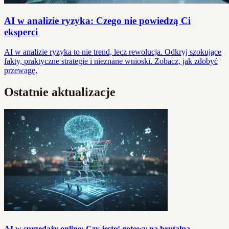
AI w analizie ryzyka: Czego nie powiedzą Ci
eksperci
AI w analizie ryzyka to nie trend, lecz rewolucja. Odkryj szokujące
fakty, praktyczne strategie i nieznane wnioski. Zobacz, jak zdobyć
przewagę.
Ostatnie aktualizacje
AI w sprzedaży online: Czy jesteś gotowy na brutalną