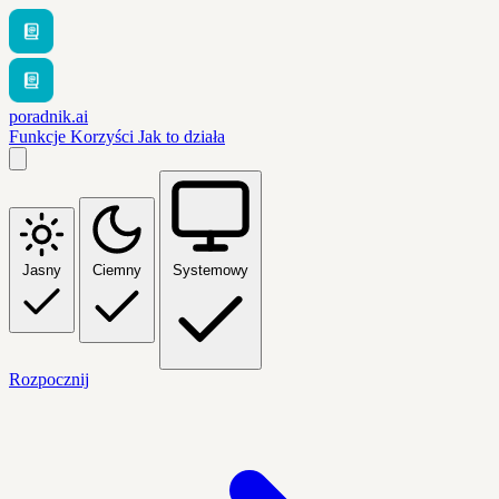
poradnik.ai
Funkcje
Korzyści
Jak to działa
Jasny
Ciemny
Systemowy
Rozpocznij