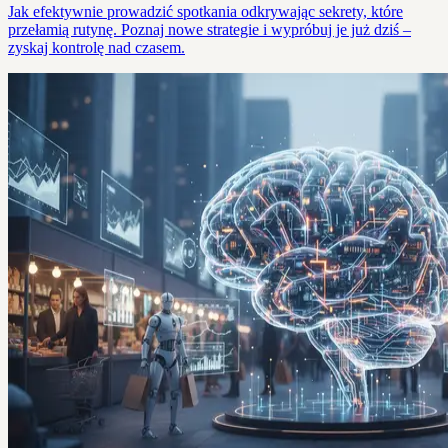
Jak efektywnie prowadzić spotkania odkrywając sekrety, które
przełamią rutynę. Poznaj nowe strategie i wypróbuj je już dziś –
zyskaj kontrolę nad czasem.