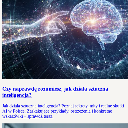
Czy naprawdę rozumiesz, jak działa sztuczna
inteligencja?
Jak działa sztuczna inteligencja? Poznaj sekrety, mity i realne skutki
AI w Polsce. Zaskakujące przykłady, ostrzeżenia i konkretne
wskazówki – sprawdź teraz.