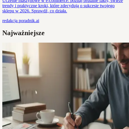
Uczenie maszynowe w e-commerce: poznaj brutalne fakty, świeże
trendy i praktyczne kroki, które zdecydują o sukcesie twojego
sklepu w 2026. Sprawdź, co działa.
redakcja
poradnik.ai
Najważniejsze