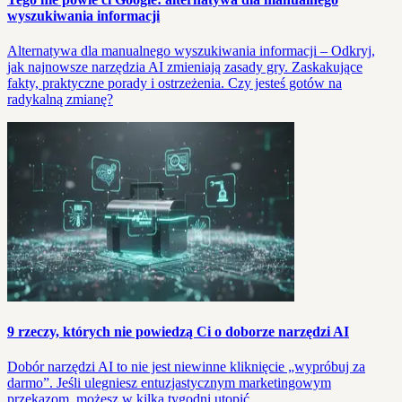
wyszukiwania informacji
Alternatywa dla manualnego wyszukiwania informacji – Odkryj,
jak najnowsze narzędzia AI zmieniają zasady gry. Zaskakujące
fakty, praktyczne porady i ostrzeżenia. Czy jesteś gotów na
radykalną zmianę?
9 rzeczy, których nie powiedzą Ci o doborze narzędzi AI
Dobór narzędzi AI to nie jest niewinne kliknięcie „wypróbuj za
darmo”. Jeśli ulegniesz entuzjastycznym marketingowym
przekazom, możesz w kilka tygodni utopić