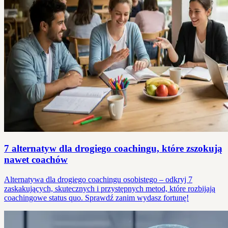
7 alternatyw dla drogiego coachingu, które zszokują
nawet coachów
Alternatywa dla drogiego coachingu osobistego – odkryj 7
zaskakujących, skutecznych i przystępnych metod, które rozbijają
coachingowe status quo. Sprawdź zanim wydasz fortunę!