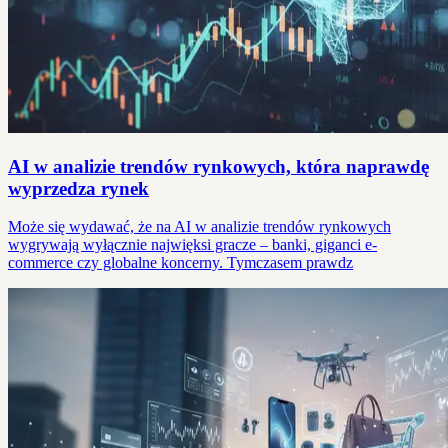
AI w analizie trendów rynkowych, która naprawdę
wyprzedza rynek
Może się wydawać, że na AI w analizie trendów rynkowych
wygrywają wyłącznie najwięksi gracze – banki, giganci e-
commerce czy globalne koncerny. Tymczasem prawdz