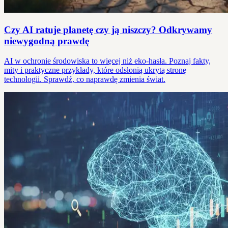
Czy AI ratuje planetę czy ją niszczy? Odkrywamy
niewygodną prawdę
AI w ochronie środowiska to więcej niż eko-hasła. Poznaj fakty,
mity i praktyczne przykłady, które odsłonią ukrytą stronę
technologii. Sprawdź, co naprawdę zmienia świat.