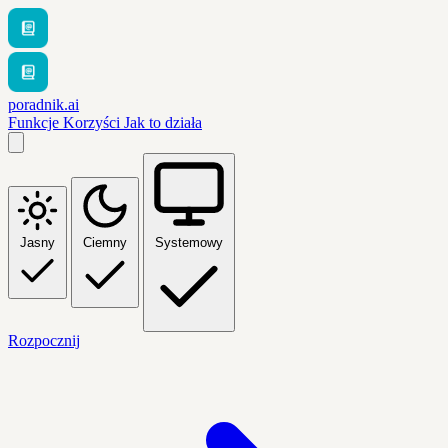
poradnik.ai
Funkcje
Korzyści
Jak to działa
Jasny
Ciemny
Systemowy
Rozpocznij