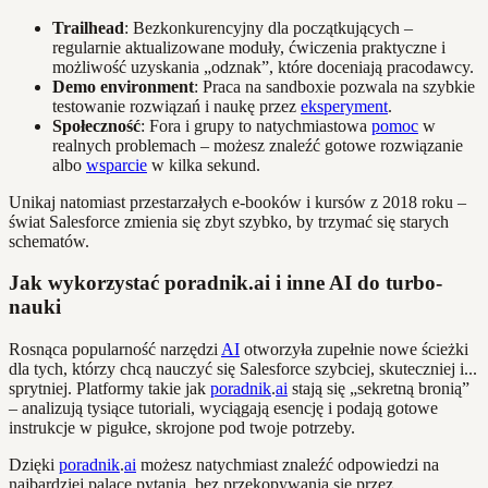
Trailhead
: Bezkonkurencyjny dla początkujących –
regularnie aktualizowane moduły, ćwiczenia praktyczne i
możliwość uzyskania „odznak”, które doceniają pracodawcy.
Demo environment
: Praca na sandboxie pozwala na szybkie
testowanie rozwiązań i naukę przez
eksperyment
.
Społeczność
: Fora i grupy to natychmiastowa
pomoc
w
realnych problemach – możesz znaleźć gotowe rozwiązanie
albo
wsparcie
w kilka sekund.
Unikaj natomiast przestarzałych e-booków i kursów z 2018 roku –
świat Salesforce zmienia się zbyt szybko, by trzymać się starych
schematów.
Jak wykorzystać poradnik.ai i inne AI do turbo-
nauki
Rosnąca popularność narzędzi
AI
otworzyła zupełnie nowe ścieżki
dla tych, którzy chcą nauczyć się Salesforce szybciej, skuteczniej i...
sprytniej. Platformy takie jak
poradnik
.
ai
stają się „sekretną bronią”
– analizują tysiące tutoriali, wyciągają esencję i podają gotowe
instrukcje w pigułce, skrojone pod twoje potrzeby.
Dzięki
poradnik
.
ai
możesz natychmiast znaleźć odpowiedzi na
najbardziej palące pytania, bez przekopywania się przez