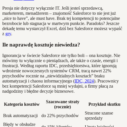
Presja nie dotyczy wyłącznie IT. Jeśli jesteś sprzedawcą,
marketerem, menadżerem – znajomość Salesforce to nie jest już
„nice to have”, ale must have. Brak tej kompetencji to potencjalne
bezrobocie lub stagnacja w martwym punkcie. Paradoks? Jeszcze
dekadę temu wystarczył Excel, dziś bez Salesforce możesz wypaść
z
gry
.
Ile naprawdę kosztuje niewiedza?
Ignorancja w świecie Salesforce nie tylko boli – ona kosztuje. Nie
mówimy tu wyłącznie o pieniądzach, ale także o czasie, energii i
frustracji. Według raportu IDC, przedsiębiorstwa, które ignorują
wdrożenie nowoczesnych systemów CRM, tracą nawet 22%
przychodów rocznie na „niewidzialnych kosztach” braku
automatyzacji i chaosu informacyjnego (
IDC, 2024
). Pracownicy
bez kompetencji Salesforce są mniej wydajni, a firmy płacą za
nadgodziny i błędne decyzje biznesowe.
Szacowane straty
Kategoria kosztów
Przykład skutku
(rocznie)
Stracone szanse
Brak automatyzacji
do 22% przychodów
sprzedaży
Błędy w obsłudze
do 15% klientów
Utrata lojalności