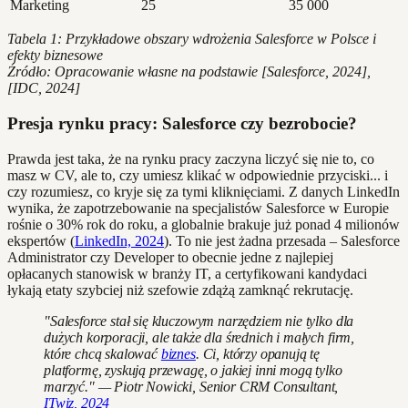
Marketing
25
35 000
Tabela 1: Przykładowe obszary wdrożenia Salesforce w Polsce i
efekty biznesowe
Źródło: Opracowanie własne na podstawie [Salesforce, 2024],
[IDC, 2024]
Presja rynku pracy: Salesforce czy bezrobocie?
Prawda jest taka, że na rynku pracy zaczyna liczyć się nie to, co
masz w CV, ale to, czy umiesz klikać w odpowiednie przyciski... i
czy rozumiesz, co kryje się za tymi kliknięciami. Z danych LinkedIn
wynika, że zapotrzebowanie na specjalistów Salesforce w Europie
rośnie o 30% rok do roku, a globalnie brakuje już ponad 4 milionów
ekspertów (
LinkedIn, 2024
). To nie jest żadna przesada – Salesforce
Administrator czy Developer to obecnie jedne z najlepiej
opłacanych stanowisk w branży IT, a certyfikowani kandydaci
łykają etaty szybciej niż szefowie zdążą zamknąć rekrutację.
"Salesforce stał się kluczowym narzędziem nie tylko dla
dużych korporacji, ale także dla średnich i małych firm,
które chcą skalować
biznes
. Ci, którzy opanują tę
platformę, zyskują przewagę, o jakiej inni mogą tylko
marzyć." — Piotr Nowicki, Senior CRM Consultant,
ITwiz, 2024