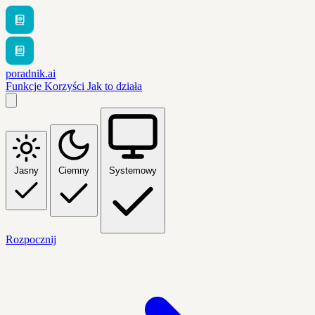
poradnik.ai
Funkcje
Korzyści
Jak to działa
Jasny
Ciemny
Systemowy
Rozpocznij