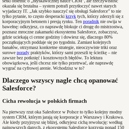
setki obietnic o „błyskawicznej nauce CRM”, ale rzeczywistość
okazała się brutalna – system potrafi przytłoczyć nawet starych
wyjadaczy IT. „Jak szybko nauczyć się obsługi Salesforce” to nie
tylko pytanie, to często desperacki
krzyk
tych, którzy zderzyli się z
korporacyjnym betonem i presją rynku. Ten
poradnik
nie owija w
bawełnę: odkryjesz, co naprawdę blokuje ci drogę do mistrzostwa,
poznasz mroczne zakamarki ekosystemu Salesforce, zobaczysz,
gdzie uciekają ci cenne godziny i dowiesz się, dlaczego 80%
początkujących poddaje się po tygodniu. Zamiast kolejnych
banałów, otrzymasz konkretne strategie, nieoczywiste triki oraz
surowe
porady
praktyków, którzy sami przeszli tę ścieżkę – nie
zawsze bez potknięć i kosztownych błędów. To lektura
obowiązkowa, jeśli chcesz nie tylko przetrwać, ale naprawdę
wygrać na cyfrowej arenie. Wchodzisz w to?
Dlaczego wszyscy nagle chcą opanować
Salesforce?
Cicha rewolucja w polskich firmach
Na pierwszy rzut oka Salesforce w Polsce to tylko kolejny modny
system CRM, którym jarają się korporacje z Warszawy i Krakowa.
Ale kiedy przyjrzysz się bliżej, odkryjesz cichą rewolucję: według
najnowszych danych, z ekosystemu Salesforce korzysta ponad 150