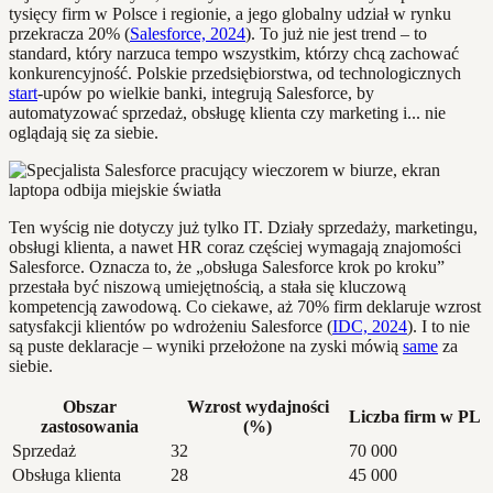
tysięcy firm w Polsce i regionie, a jego globalny udział w rynku
przekracza 20% (
Salesforce, 2024
). To już nie jest trend – to
standard, który narzuca tempo wszystkim, którzy chcą zachować
konkurencyjność. Polskie przedsiębiorstwa, od technologicznych
start
-upów po wielkie banki, integrują Salesforce, by
automatyzować sprzedaż, obsługę klienta czy marketing i... nie
oglądają się za siebie.
Ten wyścig nie dotyczy już tylko IT. Działy sprzedaży, marketingu,
obsługi klienta, a nawet HR coraz częściej wymagają znajomości
Salesforce. Oznacza to, że „obsługa Salesforce krok po kroku”
przestała być niszową umiejętnością, a stała się kluczową
kompetencją zawodową. Co ciekawe, aż 70% firm deklaruje wzrost
satysfakcji klientów po wdrożeniu Salesforce (
IDC, 2024
). I to nie
są puste deklaracje – wyniki przełożone na zyski mówią
same
za
siebie.
Obszar
Wzrost wydajności
Liczba firm w PL
zastosowania
(%)
Sprzedaż
32
70 000
Obsługa klienta
28
45 000