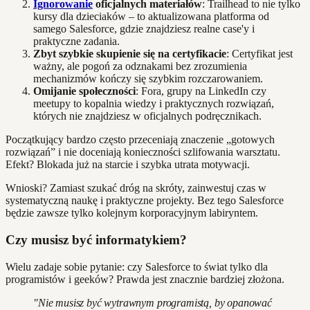
Ignorowanie
oficjalnych materiałów
: Trailhead to nie tylko
kursy dla dzieciaków – to aktualizowana platforma od
samego Salesforce, gdzie znajdziesz realne case'y i
praktyczne zadania.
Zbyt szybkie skupienie się na certyfikacie
: Certyfikat jest
ważny, ale pogoń za odznakami bez zrozumienia
mechanizmów kończy się szybkim rozczarowaniem.
Omijanie społeczności
: Fora, grupy na LinkedIn czy
meetupy to kopalnia wiedzy i praktycznych rozwiązań,
których nie znajdziesz w oficjalnych podręcznikach.
Początkujący bardzo często przeceniają znaczenie „gotowych
rozwiązań” i nie doceniają konieczności szlifowania warsztatu.
Efekt? Blokada już na starcie i szybka utrata motywacji.
Wnioski? Zamiast szukać dróg na skróty, zainwestuj czas w
systematyczną naukę i praktyczne projekty. Bez tego Salesforce
będzie zawsze tylko kolejnym korporacyjnym labiryntem.
Czy musisz być informatykiem?
Wielu zadaje sobie pytanie: czy Salesforce to świat tylko dla
programistów i geeków? Prawda jest znacznie bardziej złożona.
"Nie musisz być wytrawnym programistą, by opanować