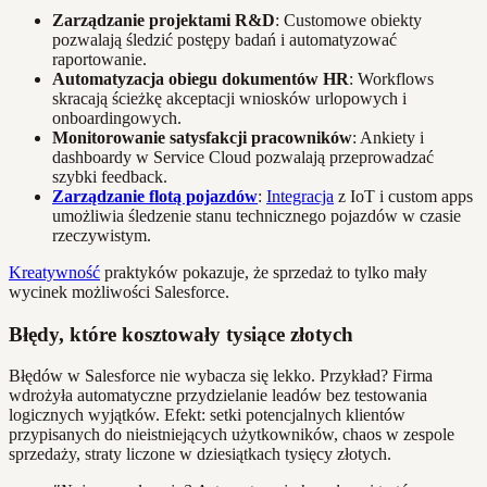
Zarządzanie projektami R&D
: Customowe obiekty
pozwalają śledzić postępy badań i automatyzować
raportowanie.
Automatyzacja obiegu dokumentów HR
: Workflows
skracają ścieżkę akceptacji wniosków urlopowych i
onboardingowych.
Monitorowanie satysfakcji pracowników
: Ankiety i
dashboardy w Service Cloud pozwalają przeprowadzać
szybki feedback.
Zarządzanie flotą pojazdów
:
Integracja
z IoT i custom apps
umożliwia śledzenie stanu technicznego pojazdów w czasie
rzeczywistym.
Kreatywność
praktyków pokazuje, że sprzedaż to tylko mały
wycinek możliwości Salesforce.
Błędy, które kosztowały tysiące złotych
Błędów w Salesforce nie wybacza się lekko. Przykład? Firma
wdrożyła automatyczne przydzielanie leadów bez testowania
logicznych wyjątków. Efekt: setki potencjalnych klientów
przypisanych do nieistniejących użytkowników, chaos w zespole
sprzedaży, straty liczone w dziesiątkach tysięcy złotych.