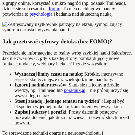
z grupy online, korzystać z mikro-nagród (np. odznak Trailhead),
dzielić się sukcesami na
forum
. To nie coachingowe banały –
potwierdza to
psychologia
i badania nad skuteczną nauką.
Jak przetrwać cyfrowy detoks (bez FOMO)?
Przeciążenie informacyjne to realny wróg szybkiej nauki Salesforce.
Jak nie zwariować, gdy z każdej strony bombardują cię nowe
funkcje, update'y, webinary i lekcje? Przede wszystkim:
Wyznaczaj limity czasu na naukę
: Krótkie, intensywne
sesje są skuteczniejsze niż wielogodzinne maratony.
Ignoruj nadmiar newsów
: Skup się na jednym źródle
wiedzy, np. Trailhead lub
poradnik
.
ai
– nie próbuj uczyć się
wszystkiego naraz.
Stosuj zasadę „jednego tematu na tydzień”
: Lepiej być
ekspertem w jednej funkcji niż amatorem we wszystkich.
Zapisuj sukcesy i porażki
: Prosty dziennik postępów
pozwala docenić, jak dużo już wiesz – i oswoić strach przed
nowym.
To sprawdzone techniki oparte na neuropsychologii i