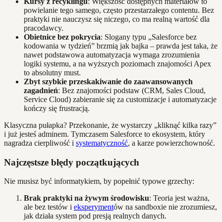
Kursy z recyklingu
: Większość dostępnych materiałów to
powielanie tego samego, często przestarzałego contentu. Bez
praktyki nie nauczysz się niczego, co ma realną wartość dla
pracodawcy.
Obietnice bez pokrycia
: Slogany typu „Salesforce bez
kodowania w tydzień” brzmią jak bajka – prawda jest taka, że
nawet podstawowa automatyzacja wymaga zrozumienia
logiki systemu, a na wyższych poziomach znajomości Apex
to absolutny must.
Zbyt szybkie przeskakiwanie do zaawansowanych
zagadnień
: Bez znajomości podstaw (CRM, Sales Cloud,
Service Cloud) zabieranie się za customizacje i automatyzacje
kończy się frustracją.
Klasyczna pułapka? Przekonanie, że wystarczy „kliknąć kilka razy”
i już jesteś adminem. Tymczasem Salesforce to ekosystem, który
nagradza cierpliwość i
systematyczność
, a karze powierzchowność.
Najczęstsze błędy początkujących
Nie musisz być informatykiem, by popełnić typowe grzechy:
Brak praktyki na żywym środowisku
: Teoria jest ważna,
ale bez testów i
eksperyment
ów na sandboxie nie zrozumiesz,
jak działa system pod presją realnych danych.