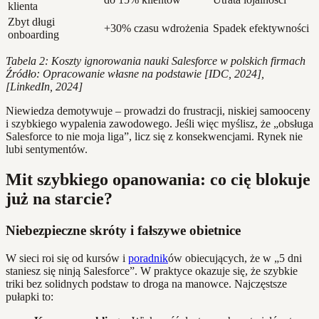
klienta
Zbyt długi
+30% czasu wdrożenia
Spadek efektywności
onboarding
Tabela 2: Koszty ignorowania nauki Salesforce w polskich firmach
Źródło: Opracowanie własne na podstawie [IDC, 2024],
[LinkedIn, 2024]
Niewiedza demotywuje – prowadzi do frustracji, niskiej samooceny
i szybkiego wypalenia zawodowego. Jeśli więc myślisz, że „obsługa
Salesforce to nie moja liga”, licz się z konsekwencjami. Rynek nie
lubi sentymentów.
Mit szybkiego opanowania: co cię blokuje
już na starcie?
Niebezpieczne skróty i fałszywe obietnice
W sieci roi się od kursów i
poradnik
ów obiecujących, że w „5 dni
staniesz się ninją Salesforce”. W praktyce okazuje się, że szybkie
triki bez solidnych podstaw to droga na manowce. Najczęstsze
pułapki to: