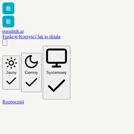
poradnik.ai
Funkcje
Korzyści
Jak to działa
Jasny
Ciemny
Systemowy
Rozpocznij