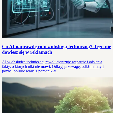
Co AI naprawdę robi z obsługą techniczną? Tego nie
dowiesz się w reklamach
AI w obsłudze technicznej rewolucjonizuje wsparcie i odsłania
fakty, o których nikt nie mówi. Odkryj przewagę, odkłam mity i
poznaj polskie realia z poradnik.ai.