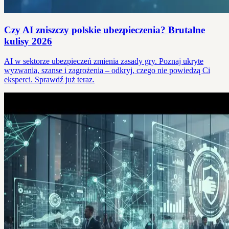
Czy AI zniszczy polskie ubezpieczenia? Brutalne
kulisy 2026
AI w sektorze ubezpieczeń zmienia zasady gry. Poznaj ukryte
wyzwania, szanse i zagrożenia – odkryj, czego nie powiedzą Ci
eksperci. Sprawdź już teraz.