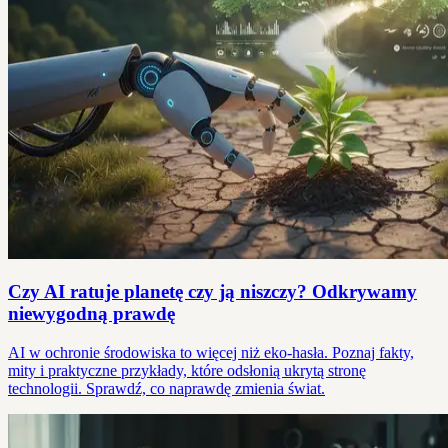
Czy AI ratuje planetę czy ją niszczy? Odkrywamy
niewygodną prawdę
AI w ochronie środowiska to więcej niż eko-hasła. Poznaj fakty,
mity i praktyczne przykłady, które odsłonią ukrytą stronę
technologii. Sprawdź, co naprawdę zmienia świat.