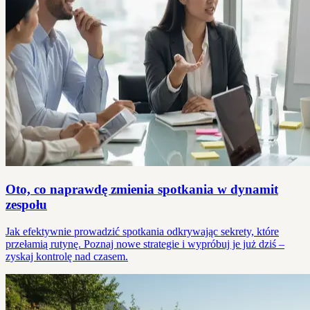
Oto, co naprawdę zmienia spotkania w dynamit
zespołu
Jak efektywnie prowadzić spotkania odkrywając sekrety, które
przełamią rutynę. Poznaj nowe strategie i wypróbuj je już dziś –
zyskaj kontrolę nad czasem.