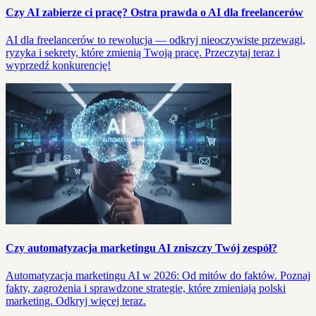
Czy AI zabierze ci pracę? Ostra prawda o AI dla freelancerów
AI dla freelancerów to rewolucja — odkryj nieoczywiste przewagi,
ryzyka i sekrety, które zmienią Twoją pracę. Przeczytaj teraz i
wyprzedź konkurencję!
Czy automatyzacja marketingu AI zniszczy Twój zespół?
Automatyzacja marketingu AI w 2026: Od mitów do faktów. Poznaj
fakty, zagrożenia i sprawdzone strategie, które zmieniają polski
marketing. Odkryj więcej teraz.