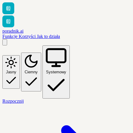
poradnik.ai
Funkcje
Korzyści
Jak to działa
Jasny
Ciemny
Systemowy
Rozpocznij