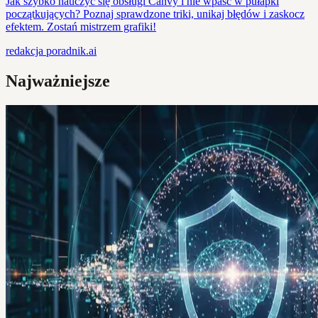
Jak szybko nauczyć się obsługi Canvy i nie wpaść w pułapki
początkujących? Poznaj sprawdzone triki, unikaj błędów i zaskocz
efektem. Zostań mistrzem grafiki!
redakcja
poradnik.ai
Najważniejsze