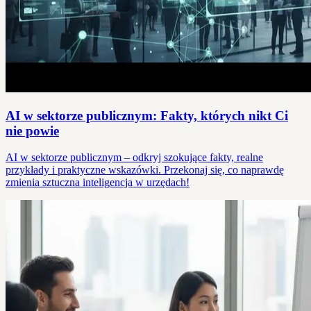
AI w sektorze publicznym: Fakty, których nikt Ci
nie powie
AI w sektorze publicznym – odkryj szokujące fakty, realne
przykłady i praktyczne wskazówki. Przekonaj się, co naprawdę
zmienia sztuczna inteligencja w urzędach!