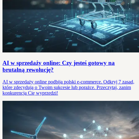
AI w sprzedaży online: Czy jesteś gotowy na
brutalną rewolucję?
AI w sprzedaży online podbija polski e-commerce. Odkryj 7 zasad,
które zdecydują o Twoim sukcesie lub porażce. Przeczytaj, zanim
konkurencja Cię wyprzedzi!