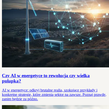
Czy AI w energetyce to rewolucja czy wielka
pułapka?
AI w energetyce: odkryj brutalne realia, szokujące przykłady i
konkretne strategie, które zmienią sektor na zawsze. Poznaj prawdę,
zanim będzie za późno.