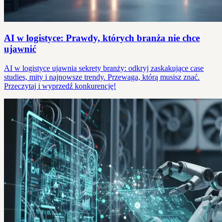
AI w logistyce: Prawdy, których branża nie chce
ujawnić
AI w logistyce ujawnia sekrety branży: odkryj zaskakujące case
studies, mity i najnowsze trendy. Przewaga, którą musisz znać.
Przeczytaj i wyprzedź konkurencję!