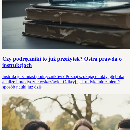
Czy podręczniki to już przeżytek? Ostra prawda o
instrukcjach
Instrukcje zamiast podręczników? Poznaj szokujące fakty, głęboką
analizę i praktyczne wskazówki. Odkryj, jak radykalnie zmienić
sposób nauki już dziś.