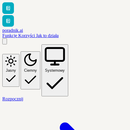
poradnik.ai
Funkcje
Korzyści
Jak to działa
Jasny
Ciemny
Systemowy
Rozpocznij