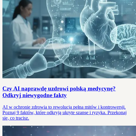
Czy AI naprawdę uzdrowi polską medycynę?
Odkryj niewygodne fakty
AI w ochronie zdrowia to rewolucja pełna mitów i kontrowersji.
Poznaj 9 faktów, które odkryją ukryte szanse i ryzyka. Przekonaj
się, co tracisz.