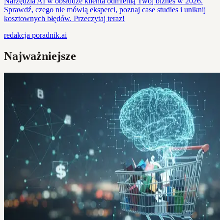
Narzędzia AI w obsłudze klienta odmienią Twój biznes w 2026.
Sprawdź, czego nie mówią eksperci, poznaj case studies i uniknij
kosztownych błędów. Przeczytaj teraz!
redakcja
poradnik.ai
Najważniejsze