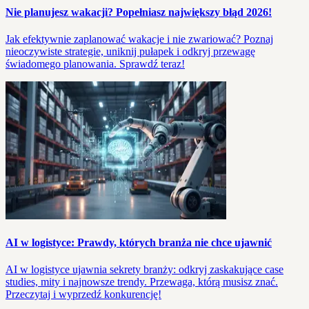
Nie planujesz wakacji? Popełniasz największy błąd 2026!
Jak efektywnie zaplanować wakacje i nie zwariować? Poznaj
nieoczywiste strategie, uniknij pułapek i odkryj przewagę
świadomego planowania. Sprawdź teraz!
AI w logistyce: Prawdy, których branża nie chce ujawnić
AI w logistyce ujawnia sekrety branży: odkryj zaskakujące case
studies, mity i najnowsze trendy. Przewaga, którą musisz znać.
Przeczytaj i wyprzedź konkurencję!