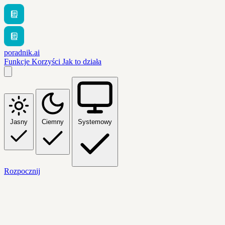
poradnik.ai
Funkcje
Korzyści
Jak to działa
Jasny
Ciemny
Systemowy
Rozpocznij