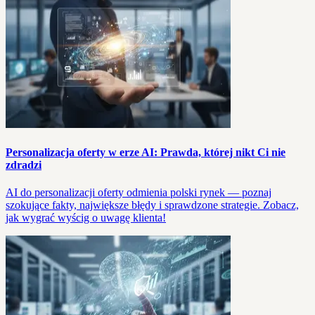
Personalizacja oferty w erze AI: Prawda, której nikt Ci nie
zdradzi
AI do personalizacji oferty odmienia polski rynek — poznaj
szokujące fakty, największe błędy i sprawdzone strategie. Zobacz,
jak wygrać wyścig o uwagę klienta!