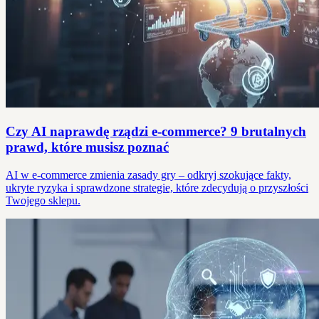
Czy AI naprawdę rządzi e-commerce? 9 brutalnych
prawd, które musisz poznać
AI w e-commerce zmienia zasady gry – odkryj szokujące fakty,
ukryte ryzyka i sprawdzone strategie, które zdecydują o przyszłości
Twojego sklepu.