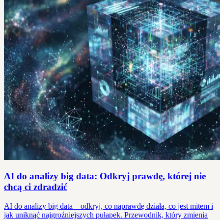
AI do analizy big data: Odkryj prawdę, której nie
chcą ci zdradzić
AI do analizy big data – odkryj, co naprawdę działa, co jest mitem i
jak uniknąć najgroźniejszych pułapek. Przewodnik, który zmienia