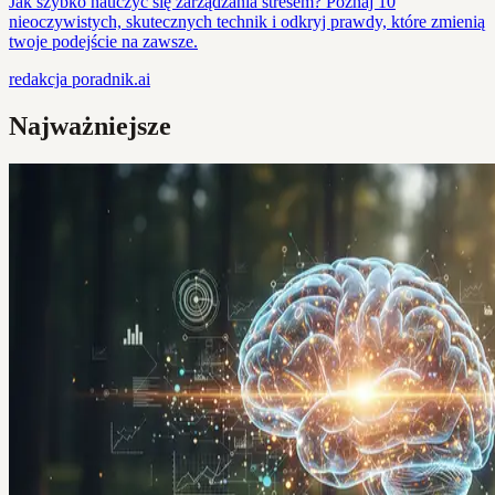
Jak szybko nauczyć się zarządzania stresem? Poznaj 10
nieoczywistych, skutecznych technik i odkryj prawdy, które zmienią
twoje podejście na zawsze.
redakcja
poradnik.ai
Najważniejsze