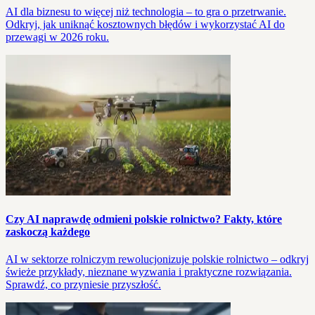
AI dla biznesu to więcej niż technologia – to gra o przetrwanie.
Odkryj, jak uniknąć kosztownych błędów i wykorzystać AI do
przewagi w 2026 roku.
Czy AI naprawdę odmieni polskie rolnictwo? Fakty, które
zaskoczą każdego
AI w sektorze rolniczym rewolucjonizuje polskie rolnictwo – odkryj
świeże przykłady, nieznane wyzwania i praktyczne rozwiązania.
Sprawdź, co przyniesie przyszłość.