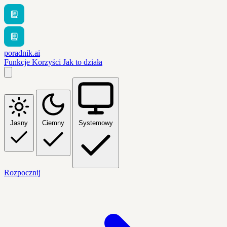
poradnik.ai
Funkcje
Korzyści
Jak to działa
Jasny
Ciemny
Systemowy
Rozpocznij