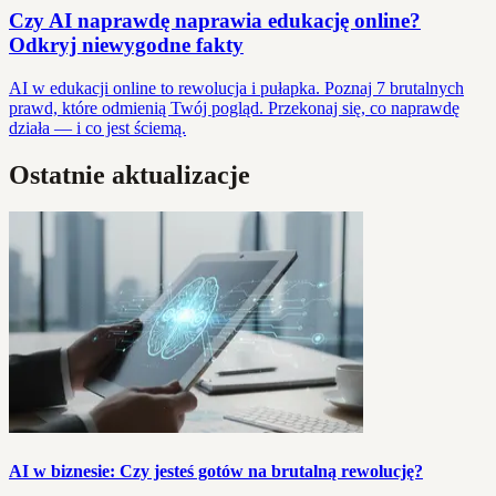
Czy AI naprawdę naprawia edukację online?
Odkryj niewygodne fakty
AI w edukacji online to rewolucja i pułapka. Poznaj 7 brutalnych
prawd, które odmienią Twój pogląd. Przekonaj się, co naprawdę
działa — i co jest ściemą.
Ostatnie aktualizacje
AI w biznesie: Czy jesteś gotów na brutalną rewolucję?