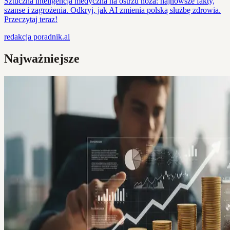
Sztuczna inteligencja medyczna na ostrzu noża: najnowsze fakty,
szanse i zagrożenia. Odkryj, jak AI zmienia polską służbę zdrowia.
Przeczytaj teraz!
redakcja
poradnik.ai
Najważniejsze