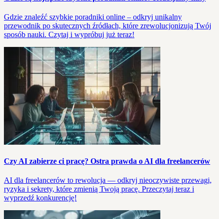
Gdzie znaleźć szybkie poradniki online – odkryj unikalny
przewodnik po skutecznych źródłach, które zrewolucjonizują Twój
sposób nauki. Czytaj i wypróbuj już teraz!
Czy AI zabierze ci pracę? Ostra prawda o AI dla freelancerów
AI dla freelancerów to rewolucja — odkryj nieoczywiste przewagi,
ryzyka i sekrety, które zmienią Twoją pracę. Przeczytaj teraz i
wyprzedź konkurencję!