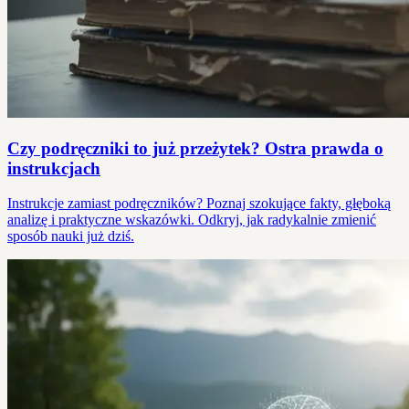
Czy podręczniki to już przeżytek? Ostra prawda o
instrukcjach
Instrukcje zamiast podręczników? Poznaj szokujące fakty, głęboką
analizę i praktyczne wskazówki. Odkryj, jak radykalnie zmienić
sposób nauki już dziś.