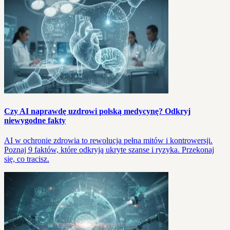
Czy AI naprawdę uzdrowi polską medycynę? Odkryj
niewygodne fakty
AI w ochronie zdrowia to rewolucja pełna mitów i kontrowersji.
Poznaj 9 faktów, które odkryją ukryte szanse i ryzyka. Przekonaj
się, co tracisz.