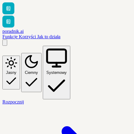
poradnik.ai
Funkcje
Korzyści
Jak to działa
Jasny
Ciemny
Systemowy
Rozpocznij