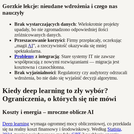
Gorzkie lekcje: nieudane wdrożenia i czego nas
nauczyły
Brak wystarczających danych
: Wielokrotnie projekty
upadały, bo nie zgromadzono odpowiedniej ilości
zróżnicowanych danych.
Przeszacowanie korzyści
: Firmy przepłacały, oczekując
„magii
AI
”, a rzeczywistość okazywała się mniej
spektakularna.
Problemy
z integracją
: Stare systemy IT nie zawsze
współpracują z nowymi rozwiązaniami — migracja jest
kosztowna i czasochłonna.
Brak wyjaśnialności
: Regulatorzy czy audytorzy odrzucali
wdrożenia, bo nie dało się wyjaśnić decyzji algorytmu.
Kiedy deep learning to zły wybór?
Ograniczenia, o których się nie mówi
Koszty i energia – mroczne oblicze AI
Deep learning
wymaga ogromnej mocy obliczeniowej, co przekłada
się na realny koszt finansowy i środowiskowy. Według
Statista,