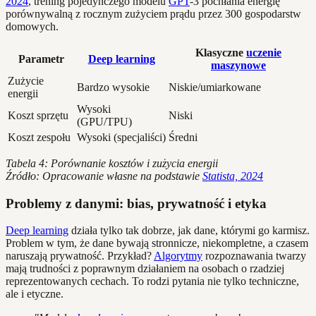
2024
, trening pojedynczego modelu
GPT
-3 pochłania energię
porównywalną z rocznym zużyciem prądu przez 300 gospodarstw
domowych.
Klasyczne
uczenie
Parametr
Deep learning
maszynowe
Zużycie
Bardzo wysokie
Niskie/umiarkowane
energii
Wysoki
Koszt sprzętu
Niski
(GPU/TPU)
Koszt zespołu
Wysoki (specjaliści)
Średni
Tabela 4: Porównanie kosztów i zużycia energii
Źródło: Opracowanie własne na podstawie
Statista, 2024
Problemy z danymi: bias, prywatność i etyka
Deep learning
działa tylko tak dobrze, jak dane, którymi go karmisz.
Problem w tym, że dane bywają stronnicze, niekompletne, a czasem
naruszają prywatność. Przykład?
Algorytmy
rozpoznawania twarzy
mają trudności z poprawnym działaniem na osobach o rzadziej
reprezentowanych cechach. To rodzi pytania nie tylko techniczne,
ale i etyczne.