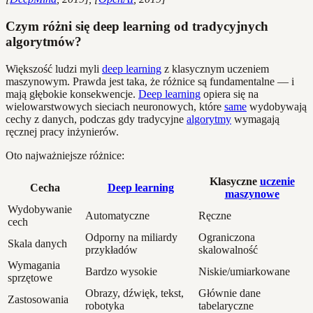
Czym różni się deep learning od tradycyjnych
algorytmów?
Większość ludzi myli
deep learning
z klasycznym uczeniem
maszynowym. Prawda jest taka, że różnice są fundamentalne — i
mają głębokie konsekwencje.
Deep learning
opiera się na
wielowarstwowych sieciach neuronowych, które
same
wydobywają
cechy z danych, podczas gdy tradycyjne
algorytmy
wymagają
ręcznej pracy inżynierów.
Oto najważniejsze różnice:
Klasyczne
uczenie
Cecha
Deep learning
maszynowe
Wydobywanie
Automatyczne
Ręczne
cech
Odporny na miliardy
Ograniczona
Skala danych
przykładów
skalowalność
Wymagania
Bardzo wysokie
Niskie/umiarkowane
sprzętowe
Obrazy, dźwięk, tekst,
Głównie dane
Zastosowania
robotyka
tabelaryczne