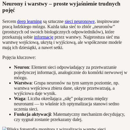
Neurony i warstwy – proste wyjaśnienie trudnych
pojęć
Sercem
deep learning
są sztuczne
sieci neuronowe
, inspirowane
pracą ludzkiego mózgu. Każda taka sieć to zbiór „neuronów”
(prostszych od swoich biologicznych odpowiedników), które
przekazują sobie
informacje
przez warstwy. Najprostsza sieć ma
warstwę wejściową, ukrytą i wyjściową, ale współczesne modele
mają ich dziesiątki, a nawet setki.
Pojęcia kluczowe:
Neuron
: Element sieci odpowiadający za przetwarzanie
pojedynczej informacji, analogicznie do komórki nerwowej w
mózgu.
Warstwa
: Grupa neuronów na tym samym poziomie, np.
warstwa wejściowa zbiera dane, ukryte przetwarzają, a
wyjściowa daje wynik.
Waga
: Liczba określająca „siłę” połączenia między
neuronami — to właśnie ich optymalizacja stanowi sedno
uczenia sieci.
Funkcja aktywacji
: Matematyczny mechanizm decydujący,
czy sygnał zostanie przekazany dalej.