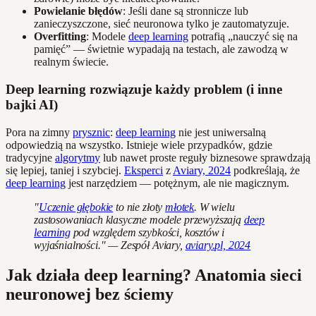
Powielanie błędów
: Jeśli dane są stronnicze lub
zanieczyszczone, sieć neuronowa tylko je zautomatyzuje.
Overfitting
: Modele
deep learning
potrafią „nauczyć się na
pamięć” — świetnie wypadają na testach, ale zawodzą w
realnym świecie.
Deep learning rozwiązuje każdy problem (i inne
bajki AI)
Pora na zimny
prysznic
:
deep learning
nie jest uniwersalną
odpowiedzią na wszystko. Istnieje wiele przypadków, gdzie
tradycyjne
algorytmy
lub nawet proste reguły biznesowe sprawdzają
się lepiej, taniej i szybciej.
Eksperci
z
Aviary, 2024
podkreślają, że
deep learning
jest narzędziem — potężnym, ale nie magicznym.
"
Uczenie głębokie
to nie złoty
młotek
. W wielu
zastosowaniach klasyczne modele przewyższają
deep
learning
pod względem szybkości, kosztów i
wyjaśnialności." — Zespół Aviary,
aviary.pl, 2024
Jak działa deep learning? Anatomia sieci
neuronowej bez ściemy