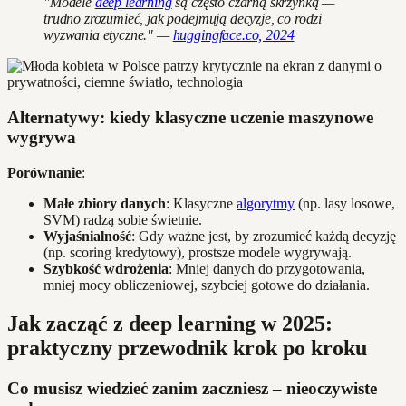
"Modele
deep learning
są często czarną skrzynką —
trudno zrozumieć, jak podejmują decyzje, co rodzi
wyzwania etyczne." —
huggingface.co, 2024
Alternatywy: kiedy klasyczne uczenie maszynowe
wygrywa
Porównanie
:
Małe zbiory danych
: Klasyczne
algorytmy
(np. lasy losowe,
SVM) radzą sobie świetnie.
Wyjaśnialność
: Gdy ważne jest, by zrozumieć każdą decyzję
(np. scoring kredytowy), prostsze modele wygrywają.
Szybkość wdrożenia
: Mniej danych do przygotowania,
mniej mocy obliczeniowej, szybciej gotowe do działania.
Jak zacząć z deep learning w 2025:
praktyczny przewodnik krok po kroku
Co musisz wiedzieć zanim zaczniesz – nieoczywiste