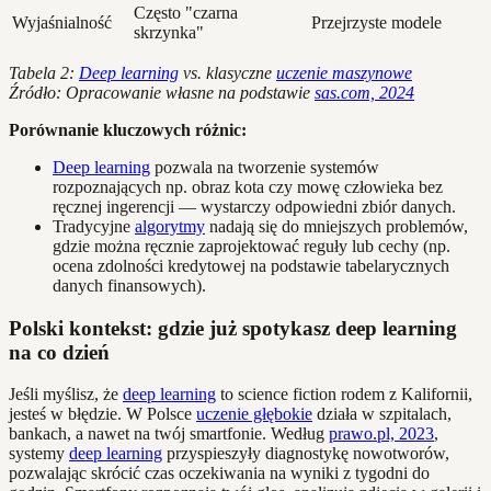
Często "czarna
Wyjaśnialność
Przejrzyste modele
skrzynka"
Tabela 2:
Deep learning
vs. klasyczne
uczenie maszynowe
Źródło: Opracowanie własne na podstawie
sas.com, 2024
Porównanie kluczowych różnic:
Deep learning
pozwala na tworzenie systemów
rozpoznających np. obraz kota czy mowę człowieka bez
ręcznej ingerencji — wystarczy odpowiedni zbiór danych.
Tradycyjne
algorytmy
nadają się do mniejszych problemów,
gdzie można ręcznie zaprojektować reguły lub cechy (np.
ocena zdolności kredytowej na podstawie tabelarycznych
danych finansowych).
Polski kontekst: gdzie już spotykasz deep learning
na co dzień
Jeśli myślisz, że
deep learning
to science fiction rodem z Kalifornii,
jesteś w błędzie. W Polsce
uczenie głębokie
działa w szpitalach,
bankach, a nawet na twój smartfonie. Według
prawo.pl, 2023
,
systemy
deep learning
przyspieszyły diagnostykę nowotworów,
pozwalając skrócić czas oczekiwania na wyniki z tygodni do