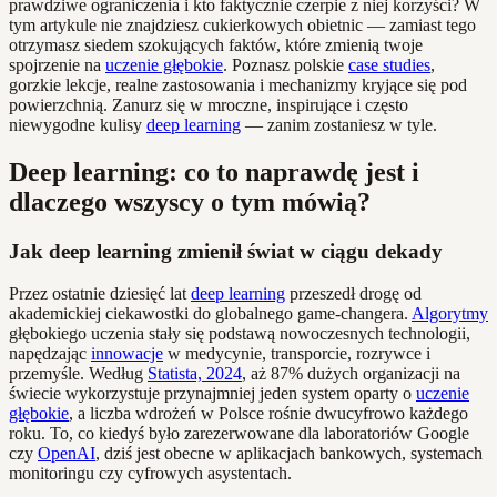
prawdziwe ograniczenia i kto faktycznie czerpie z niej korzyści? W
tym artykule nie znajdziesz cukierkowych obietnic — zamiast tego
otrzymasz siedem szokujących faktów, które zmienią twoje
spojrzenie na
uczenie głębokie
. Poznasz polskie
case studies
,
gorzkie lekcje, realne zastosowania i mechanizmy kryjące się pod
powierzchnią. Zanurz się w mroczne, inspirujące i często
niewygodne kulisy
deep learning
— zanim zostaniesz w tyle.
Deep learning: co to naprawdę jest i
dlaczego wszyscy o tym mówią?
Jak deep learning zmienił świat w ciągu dekady
Przez ostatnie dziesięć lat
deep learning
przeszedł drogę od
akademickiej ciekawostki do globalnego game-changera.
Algorytmy
głębokiego uczenia stały się podstawą nowoczesnych technologii,
napędzając
innowacje
w medycynie, transporcie, rozrywce i
przemyśle. Według
Statista, 2024
, aż 87% dużych organizacji na
świecie wykorzystuje przynajmniej jeden system oparty o
uczenie
głębokie
, a liczba wdrożeń w Polsce rośnie dwucyfrowo każdego
roku. To, co kiedyś było zarezerwowane dla laboratoriów Google
czy
OpenAI
, dziś jest obecne w aplikacjach bankowych, systemach
monitoringu czy cyfrowych asystentach.