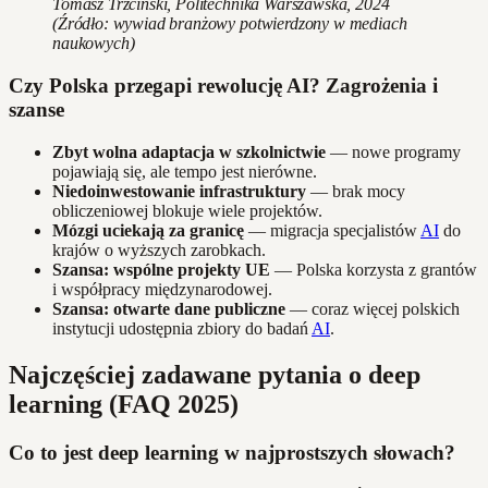
Tomasz Trzciński, Politechnika Warszawska, 2024
(Źródło: wywiad branżowy potwierdzony w mediach
naukowych)
Czy Polska przegapi rewolucję AI? Zagrożenia i
szanse
Zbyt wolna adaptacja w szkolnictwie
— nowe programy
pojawiają się, ale tempo jest nierówne.
Niedoinwestowanie infrastruktury
— brak mocy
obliczeniowej blokuje wiele projektów.
Mózgi uciekają za granicę
— migracja specjalistów
AI
do
krajów o wyższych zarobkach.
Szansa: wspólne projekty UE
— Polska korzysta z grantów
i współpracy międzynarodowej.
Szansa: otwarte dane publiczne
— coraz więcej polskich
instytucji udostępnia zbiory do badań
AI
.
Najczęściej zadawane pytania o deep
learning (FAQ 2025)
Co to jest deep learning w najprostszych słowach?