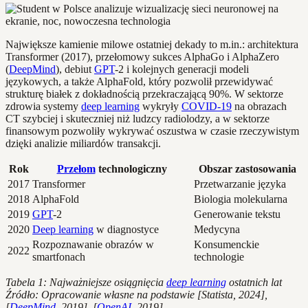
Największe kamienie milowe ostatniej dekady to m.in.: architektura
Transformer (2017), przełomowy sukces AlphaGo i AlphaZero
(
DeepMind
), debiut
GPT
-2 i kolejnych generacji modeli
językowych, a także AlphaFold, który pozwolił przewidywać
strukturę białek z dokładnością przekraczającą 90%. W sektorze
zdrowia systemy
deep learning
wykryły
COVID-19
na obrazach
CT szybciej i skuteczniej niż ludzcy radiolodzy, a w sektorze
finansowym pozwoliły wykrywać oszustwa w czasie rzeczywistym
dzięki analizie miliardów transakcji.
Rok
Przełom
technologiczny
Obszar zastosowania
2017
Transformer
Przetwarzanie języka
2018
AlphaFold
Biologia molekularna
2019
GPT
-2
Generowanie tekstu
2020
Deep learning
w diagnostyce
Medycyna
Rozpoznawanie obrazów w
Konsumenckie
2022
smartfonach
technologie
Tabela 1: Najważniejsze osiągnięcia
deep learning
ostatnich lat
Źródło: Opracowanie własne na podstawie [Statista, 2024],
[
DeepMind
, 2019], [
OpenAI
, 2019]