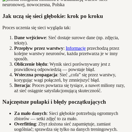
Jak uczą się sieci głębokie: krok po kroku
Proces uczenia się sieci wygląda tak:
Dane wejściowe
: Sieć dostaje surowe dane (np. zdjęcia,
teksty).
Przepływ przez warstwy
:
Informacje
przechodzą przez
kolejne warstwy neuronów, każda przetwarza je w inny
sposób.
Obliczenie błędu
: Wynik sieci porównywany jest z
prawidłową odpowiedzią — powstaje błąd.
Wsteczna propagacja
: Sieć „cofa” się przez warstwy,
korygując wagi połączeń, by zmniejszyć błąd.
Iteracja
: Proces powtarza się tysiące, a nawet miliony razy,
aż sieć osiągnie satysfakcjonującą skuteczność.
Najczęstsze pułapki i błędy początkujących
Za mało danych
: Sieci głębokie potrzebują ogromnych
zbiorów — setki zdjęć to za mało.
Overfitting
: Zbyt złożona sieć zapamiętuje, zamiast
uogólniać; sprawdza się tylko na danych treningowych.