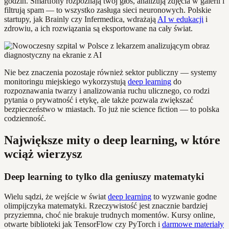
godzin. Smartfony rozpoznają twój głos, analizują zdjęcia w galerii i
filtrują spam — to wszystko zasługa sieci neuronowych. Polskie
startupy, jak Brainly czy Infermedica, wdrażają
AI w edukacji
i
zdrowiu, a ich rozwiązania są eksportowane na cały świat.
Nie bez znaczenia pozostaje również sektor publiczny — systemy
monitoringu miejskiego wykorzystują
deep learning
do
rozpoznawania twarzy i analizowania ruchu ulicznego, co rodzi
pytania o prywatność i etykę, ale także pozwala zwiększać
bezpieczeństwo w miastach. To już nie science fiction — to polska
codzienność.
Największe mity o deep learning, w które
wciąż wierzysz
Deep learning to tylko dla geniuszy matematyki
Wielu sądzi, że wejście w świat
deep learning
to wyzwanie godne
olimpijczyka matematyki. Rzeczywistość jest znacznie bardziej
przyziemna, choć nie brakuje trudnych momentów. Kursy online,
otwarte biblioteki jak TensorFlow czy PyTorch i
darmowe materiały