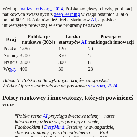
Według
analizy
arxiv.org, 2024
, Polska zwiększyła liczbę publikacji
naukowych związanych z
deep learning
w ciągu ostatnich 3 lat o
ponad 60%. Rośnie również liczba startupów
AI
, a polskie
uniwersytety prowadzą własne programy badawcze.
Publikacje
Liczba
Pozycja w
Kraj
naukowe (2024)
startupów
AI
rankingach innowacji
Polska
1450
120
20
Niemcy
3200
350
5
Francja
2800
300
8
Wę
gry
400
30
28
Tabela 5: Polska na tle wybranych krajów europejskich
Źródło: Opracowanie własne na podstawie
arxiv.org, 2024
Polscy naukowcy i innowatorzy, których powinieneś
znać
"Polska scena
AI
przyciąga światowe talenty – nasze
laboratoria już teraz współpracują z Google,
Facebookiem i
DeepMind
. Jesteśmy w awangardzie,
choć wciąż mamy sporo do nadrobienia." — Prof.