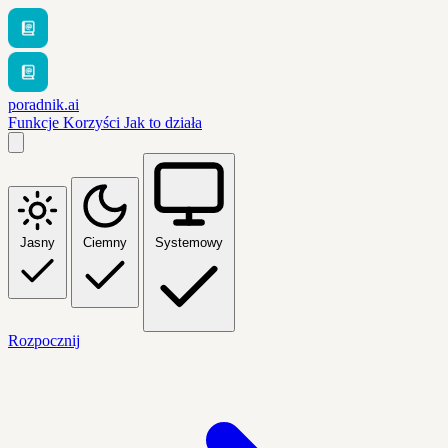
poradnik.ai
Funkcje
Korzyści
Jak to działa
Jasny
Ciemny
Systemowy
Rozpocznij