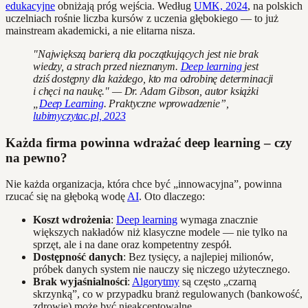
edukacyjne
obniżają próg wejścia. Według
UMK, 2024
, na polskich
uczelniach rośnie liczba kursów z uczenia głębokiego — to już
mainstream akademicki, a nie elitarna nisza.
"Największą barierą dla początkujących jest nie brak
wiedzy, a strach przed nieznanym.
Deep learning
jest
dziś dostępny dla każdego, kto ma odrobinę determinacji
i chęci na naukę." — Dr. Adam Gibson, autor książki
„
Deep Learning
. Praktyczne wprowadzenie”,
lubimyczytac.pl, 2023
Każda firma powinna wdrażać deep learning – czy
na pewno?
Nie każda organizacja, która chce być „innowacyjna”, powinna
rzucać się na głęboką wodę
AI
. Oto dlaczego:
Koszt wdrożenia
:
Deep learning
wymaga znacznie
większych nakładów niż klasyczne modele — nie tylko na
sprzęt, ale i na dane oraz kompetentny zespół.
Dostępność danych
: Bez tysięcy, a najlepiej milionów,
próbek danych system nie nauczy się niczego użytecznego.
Brak wyjaśnialności
:
Algorytmy
są często „czarną
skrzynką”, co w przypadku branż regulowanych (bankowość,
zdrowie) może być nieakceptowalne.