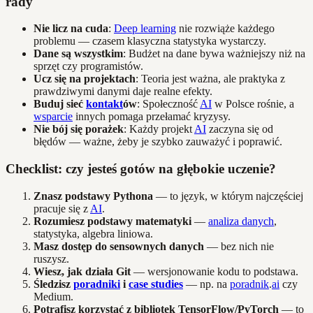
rady
Nie licz na cuda
:
Deep learning
nie rozwiąże każdego
problemu — czasem klasyczna statystyka wystarczy.
Dane są wszystkim
: Budżet na dane bywa ważniejszy niż na
sprzęt czy programistów.
Ucz się na projektach
: Teoria jest ważna, ale praktyka z
prawdziwymi danymi daje realne efekty.
Buduj sieć
kontakt
ów
: Społeczność
AI
w Polsce rośnie, a
wsparcie
innych pomaga przełamać kryzysy.
Nie bój się porażek
: Każdy projekt
AI
zaczyna się od
błędów — ważne, żeby je szybko zauważyć i poprawić.
Checklist: czy jesteś gotów na głębokie uczenie?
Znasz podstawy Pythona
— to język, w którym najczęściej
pracuje się z
AI
.
Rozumiesz podstawy matematyki
—
analiza danych
,
statystyka, algebra liniowa.
Masz dostęp do sensownych danych
— bez nich nie
ruszysz.
Wiesz, jak działa Git
— wersjonowanie kodu to podstawa.
Śledzisz
poradniki
i
case studies
— np. na
poradnik
.
ai
czy
Medium.
Potrafisz korzystać z bibliotek TensorFlow/PyTorch
— to