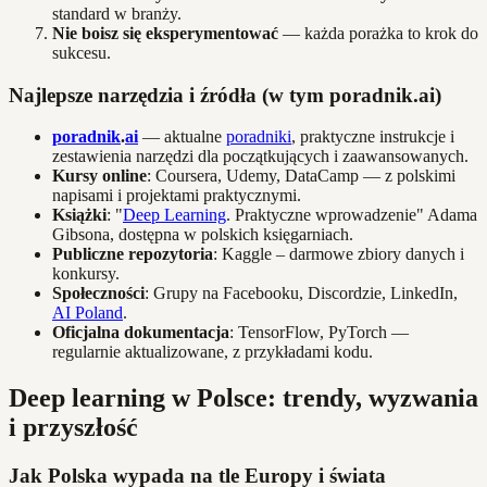
standard w branży.
Nie boisz się eksperymentować
— każda porażka to krok do
sukcesu.
Najlepsze narzędzia i źródła (w tym poradnik.ai)
poradnik
.
ai
— aktualne
poradniki
, praktyczne instrukcje i
zestawienia narzędzi dla początkujących i zaawansowanych.
Kursy online
: Coursera, Udemy, DataCamp — z polskimi
napisami i projektami praktycznymi.
Książki
: "
Deep Learning
. Praktyczne wprowadzenie" Adama
Gibsona, dostępna w polskich księgarniach.
Publiczne repozytoria
: Kaggle – darmowe zbiory danych i
konkursy.
Społeczności
: Grupy na Facebooku, Discordzie, LinkedIn,
AI Poland
.
Oficjalna dokumentacja
: TensorFlow, PyTorch —
regularnie aktualizowane, z przykładami kodu.
Deep learning w Polsce: trendy, wyzwania
i przyszłość
Jak Polska wypada na tle Europy i świata