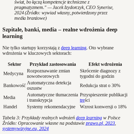
świat, bo łączą kompetencje techniczne z
pragmatyzmem." — Jacek Izydorczyk, CEO Synerise,
2024 (Źródło: wywiad własny, potwierdzony przez
media branżowe)
Szpitale, banki, media – realne wdrożenia deep
learning
Nie tylko startupy korzystają z
deep learning
. Oto wybrane
wdrożenia w kluczowych sektorach:
Sektor
Przykład zastosowania
Efekt wdrożenia
Rozpoznawanie zmian
Skrócenie diagnozy z
Medycyna
nowotworowych
tygodni do godzin
Automatyczna detekcja
Bankowość
Redukcja strat o 30%
oszustw
Automatyczne tłumaczenia
Przyspieszenie publikacji
Media
i transkrypcja
tre
ści
Handel
Systemy rekomendacyjne
Wzrost konwersji o 18%
Tabela 3: Przykłady realnych wdrożeń
deep learning
w Polsce
Źródło: Opracowanie własne na podstawie
prawo.pl, 2023
,
systemywizyjne.eu, 2024