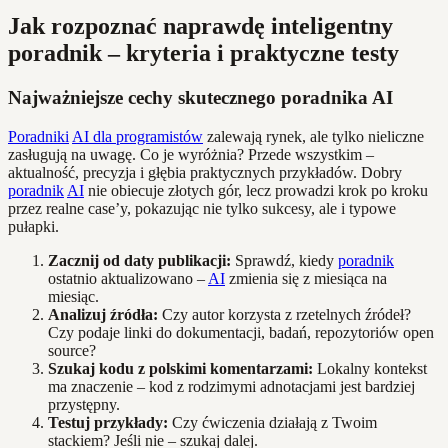
Jak rozpoznać naprawdę inteligentny
poradnik – kryteria i praktyczne testy
Najważniejsze cechy skutecznego poradnika AI
Poradniki
AI dla programistów
zalewają rynek, ale tylko nieliczne
zasługują na uwagę. Co je wyróżnia? Przede wszystkim –
aktualność, precyzja i głębia praktycznych przykładów. Dobry
poradnik
AI
nie obiecuje złotych gór, lecz prowadzi krok po kroku
przez realne case’y, pokazując nie tylko sukcesy, ale i typowe
pułapki.
Zacznij od daty publikacji:
Sprawdź, kiedy
poradnik
ostatnio aktualizowano –
AI
zmienia się z miesiąca na
miesiąc.
Analizuj źródła:
Czy autor korzysta z rzetelnych źródeł?
Czy podaje linki do dokumentacji, badań, repozytoriów open
source?
Szukaj kodu z polskimi komentarzami:
Lokalny kontekst
ma znaczenie – kod z rodzimymi adnotacjami jest bardziej
przystępny.
Testuj przykłady:
Czy ćwiczenia działają z Twoim
stackiem? Jeśli nie – szukaj dalej.