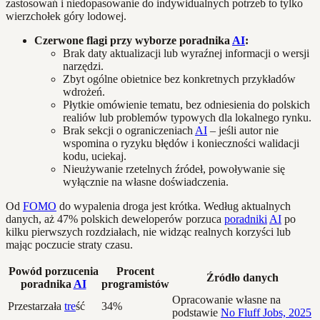
zastosowań i niedopasowanie do indywidualnych potrzeb to tylko
wierzchołek góry lodowej.
Czerwone flagi przy wyborze poradnika
AI
:
Brak daty aktualizacji lub wyraźnej informacji o wersji
narzędzi.
Zbyt ogólne obietnice bez konkretnych przykładów
wdrożeń.
Płytkie omówienie tematu, bez odniesienia do polskich
realiów lub problemów typowych dla lokalnego rynku.
Brak sekcji o ograniczeniach
AI
– jeśli autor nie
wspomina o ryzyku błędów i konieczności walidacji
kodu, uciekaj.
Nieużywanie rzetelnych źródeł, powoływanie się
wyłącznie na własne doświadczenia.
Od
FOMO
do wypalenia droga jest krótka. Według aktualnych
danych, aż 47% polskich deweloperów porzuca
poradniki
AI
po
kilku pierwszych rozdziałach, nie widząc realnych korzyści lub
mając poczucie straty czasu.
Powód porzucenia
Procent
Źródło danych
poradnika
AI
programistów
Opracowanie własne na
Przestarzała
tre
ść
34%
podstawie
No Fluff Jobs, 2025