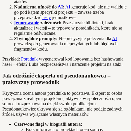
ataków.
Nadmierna ufność do
AI
:
AI
generuje kod, ale nie waliduje
go pod kątem specyfiki projektu – zawsze trzeba
przeprowadzić
testy
jednostkowe.
Ignorowanie
zależności:
Przestarzałe biblioteki, brak
aktualizacji wersji – to typowe w poradnikach, które nie są
regularnie odświeżane.
Zbyt ogólne prompty:
Nieprecyzyjne polecenia dla
AI
prowadzą do generowania nieprzydatnych lub błędnych
fragmentów kodu.
Przykład:
Poradnik
wygenerował kod logowania bez hashowania
haseł – efekt? Luka bezpieczeństwa i narażenie projektu na ataki.
Jak odróżnić eksperta od pseudonaukowca –
praktyczny przewodnik
Krytyczna ocena autora poradnika to podstawa. Ekspert to osoba
powiązana z realnymi projektami, aktywna w społeczności open
source i rozpoznawalna dzięki swoim publikacjom.
Pseudonaukowiec ukrywa się za ogólnikami, nie podaje żadnych
źródeł, używa wyłącznie własnych materiałów.
Czerwone flagi w biografii autora:
Brak informacji o projektach open source.