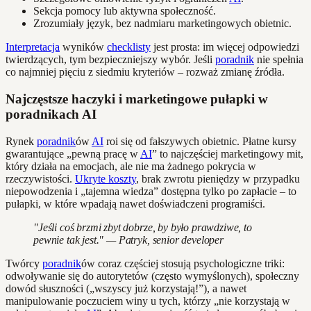
Sekcja pomocy lub aktywna społeczność.
Zrozumiały język, bez nadmiaru marketingowych obietnic.
Interpretacja
wyników
checklisty
jest prosta: im więcej odpowiedzi
twierdzących, tym bezpieczniejszy wybór. Jeśli
poradnik
nie spełnia
co najmniej pięciu z siedmiu kryteriów – rozważ zmianę źródła.
Najczęstsze haczyki i marketingowe pułapki w
poradnikach AI
Rynek
poradnik
ów
AI
roi się od fałszywych obietnic. Płatne kursy
gwarantujące „pewną pracę w
AI
” to najczęściej marketingowy mit,
który działa na emocjach, ale nie ma żadnego pokrycia w
rzeczywistości.
Ukryte koszty
, brak zwrotu pieniędzy w przypadku
niepowodzenia i „tajemna wiedza” dostępna tylko po zapłacie – to
pułapki, w które wpadają nawet doświadczeni programiści.
"Jeśli coś brzmi zbyt dobrze, by było prawdziwe, to
pewnie tak jest." — Patryk, senior developer
Twórcy
poradnik
ów coraz częściej stosują psychologiczne triki:
odwoływanie się do autorytetów (często wymyślonych), społeczny
dowód słuszności („wszyscy już korzystają!”), a nawet
manipulowanie poczuciem winy u tych, którzy „nie korzystają w