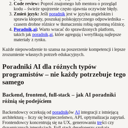
Code review:
Poproś znajomego lub mentora o przegląd
kodu – świeże spojrzenie często ujawnia oczywiste błędy.
Zmień język:
Jeśli
poradnik
jest w języku angielskim i
sprawia kłopoty, poszukaj polskojęzycznego odpowiednika –
czasem drobne różnice w tłumaczeniu robią ogromną różnicę.
Poradnik
.
ai
:
Warto wracać do sprawdzonych platform,
takich jak
poradnik
.
ai
, które agregują i weryfikują najlepsze
materiały z rynku.
Każde niepowodzenie to szansa na poszerzenie kompetencji i lepsze
zrozumienie własnych potrzeb edukacyjnych.
Poradniki AI dla różnych typów
programistów – nie każdy potrzebuje tego
samego
Backend, frontend, full-stack – jak AI poradniki
różnią się podejściem
Backendowcy oczekują od
poradnik
ów
AI
integracji z istniejącą
architekturą – liczy się bezpieczeństwo, API, optymalizacja zapytań.
Frontendowcy koncentrują się na UX, generowaniu
tre
ści czy
dynamicznych interakcjach. Full-stack developerzy szukają