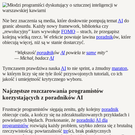
Nie bez znaczenia są media, które dosłownie pompują temat
AI
do
granic absurdu. Każdy nowy framework, biblioteka czy
„rewolucyjny” kurs wywołuje
FOMO
– strach, że przegapisz
kolejną wielką rzecz. W efekcie powstaje lawina
poradnik
ów, które
obiecują więcej, niż są w stanie dostarczyć.
“Większość
poradnik
ów
AI
powiela te
same
mity”
— Michał, badacz
AI
Tymczasem prawdziwa nauka
AI
to nie sprint, a żmudny
maraton
,
w którym liczy się nie tyle ilość przyswojonych tutoriali, co ich
jakość i umiejętność krytycznego wyboru.
Najczęstsze rozczarowania programistów
korzystających z poradników AI
Frustracje programistów sięgają zenitu, gdy kolejny
poradnik
obiecuje cuda, a kończy się na zdezaktualizowanych przykładach i
powielanych błędach. Przekonanie, że
poradniki
AI dla
programistów
rozwiążą każdy problem, szybko zderza się z brutalną
rzeczywistością: powtarzalność
tre
ści, brak praktycznych