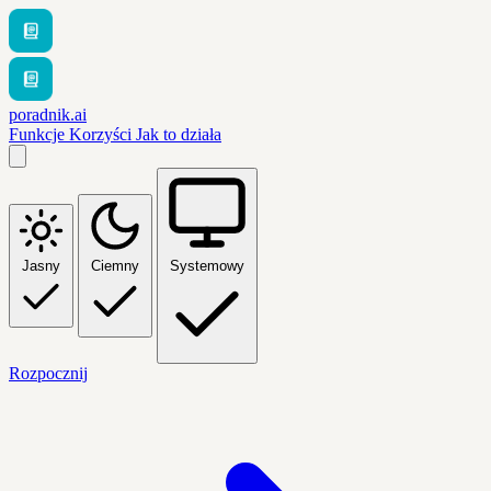
poradnik.ai
Funkcje
Korzyści
Jak to działa
Jasny
Ciemny
Systemowy
Rozpocznij