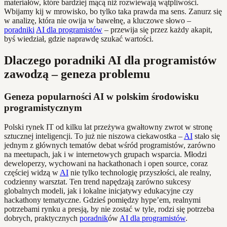
materiałów, które bardziej mącą niż rozwiewają wątpliwości.
Wbijamy kij w mrowisko, bo tylko taka prawda ma sens. Zanurz się
w analizę, która nie owija w bawełnę, a kluczowe słowo –
poradniki
AI dla programistów
– przewija się przez każdy akapit,
byś wiedział, gdzie naprawdę szukać wartości.
Dlaczego poradniki AI dla programistów
zawodzą – geneza problemu
Geneza popularności AI w polskim środowisku
programistycznym
Polski rynek IT od kilku lat przeżywa gwałtowny zwrot w stronę
sztucznej inteligencji. To już nie niszowa ciekawostka –
AI
stało się
jednym z głównych tematów debat wśród programistów, zarówno
na meetupach, jak i w internetowych grupach wsparcia. Młodzi
deweloperzy, wychowani na hackathonach i open source, coraz
częściej widzą w
AI
nie tylko technologię przyszłości, ale realny,
codzienny warsztat. Ten trend napędzają zarówno sukcesy
globalnych modeli, jak i lokalne inicjatywy edukacyjne czy
hackathony tematyczne. Gdzieś pomiędzy hype’em, realnymi
potrzebami rynku a presją, by nie zostać w tyle, rodzi się potrzeba
dobrych, praktycznych
poradnik
ów
AI dla programistów
.