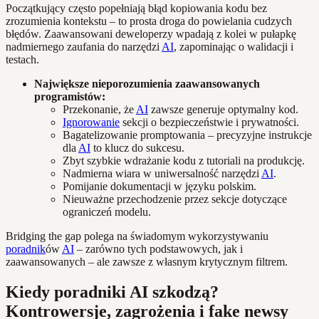
Początkujący często popełniają błąd kopiowania kodu bez
zrozumienia kontekstu – to prosta droga do powielania cudzych
błędów. Zaawansowani deweloperzy wpadają z kolei w pułapkę
nadmiernego zaufania do narzędzi
AI
, zapominając o walidacji i
testach.
Największe nieporozumienia zaawansowanych
programistów:
Przekonanie, że
AI
zawsze generuje optymalny kod.
Ignorowanie
sekcji o bezpieczeństwie i prywatności.
Bagatelizowanie promptowania – precyzyjne instrukcje
dla
AI
to klucz do sukcesu.
Zbyt szybkie wdrażanie kodu z tutoriali na produkcję.
Nadmierna wiara w uniwersalność narzędzi
AI
.
Pomijanie dokumentacji w języku polskim.
Nieuważne przechodzenie przez sekcje dotyczące
ograniczeń modelu.
Bridging the gap polega na świadomym wykorzystywaniu
poradnik
ów
AI
– zarówno tych podstawowych, jak i
zaawansowanych – ale zawsze z własnym krytycznym filtrem.
Kiedy poradniki AI szkodzą?
Kontrowersje, zagrożenia i fake newsy