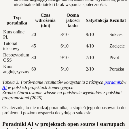
nieaktualne biblioteki i brak wsparcia społeczności.
Czas
Ocena
Typ
wdrożenia
jakości
Satysfakcja
Rezultat
poradnika
(dni)
kodu
Kurs online
20
8/10
9/10
Sukces
PL
Tutorial
45
6/10
4/10
Zacięcie
tekstowy
Repozytorium
30
9/10
7/10
Pivot
OSS
Kurs
60
5/10
2/10
Porażka
anglojęzyczny
Tabela 2: Porównanie rezultatów korzystania z różnych
poradnik
ów
AI
w polskich projektach komercyjnych
Źródło: Opracowanie własne na podstawie wywiadów z polskimi
programistami (2025)
Ostatecznie, to nie rodzaj poradnika, a stopień jego dopasowania do
problemu i poziom wsparcia decydują o sukcesie.
Poradniki AI w projektach open source i startupach