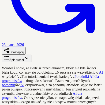
23 marca 2026
Udostępnij
Spis treści
Wyobraź sobie, że siedzisz przed ekranem, który nie tyle świeci
bielą kodu, co jarzy się od obietnic. „Nauczysz się wszystkiego o
AI
w tydzień”, „Ten tutorial zmieni twoją karierę”, „
Poradniki
AI dla
programistów
– droga do sukcesu”. Brzmi znajomo? Rynek
poradnik
ów
AI
eksplodował, a za pozorną łatwością kryje się świat
pełen pułapek, rozczarowań i mistyfikacji. Ten artykuł rozkłada na
czynniki pierwsze brutalne fakty o poradnikach
AI dla
programistów
. Odkryjesz nie tylko, co naprawdę działa, ale przede
wszystkim – czego unikać, by nie utknąć w morzu przeciętnych