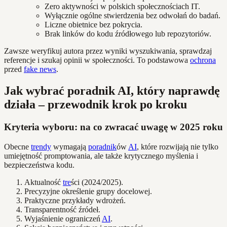
Zero aktywności w polskich społecznościach IT.
Wyłącznie ogólne stwierdzenia bez odwołań do badań.
Liczne obietnice bez pokrycia.
Brak linków do kodu źródłowego lub repozytoriów.
Zawsze weryfikuj autora przez wyniki wyszukiwania, sprawdzaj
referencje i szukaj opinii w społeczności. To podstawowa
ochrona
przed
fake news
.
Jak wybrać poradnik AI, który naprawdę
działa – przewodnik krok po kroku
Kryteria wyboru: na co zwracać uwagę w 2025 roku
Obecne
trendy
wymagają
poradnik
ów
AI
, które rozwijają nie tylko
umiejętność promptowania, ale także krytycznego myślenia i
bezpieczeństwa kodu.
Aktualność
tre
ści (2024/2025).
Precyzyjne określenie grupy docelowej.
Praktyczne przykłady wdrożeń.
Transparentność źródeł.
Wyjaśnienie ograniczeń
AI
.