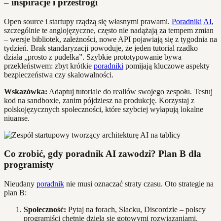
– inspiracje i przestrogi
Open source i startupy rządzą się własnymi prawami.
Poradniki
AI
,
szczególnie te anglojęzyczne, często nie nadążają za tempem zmian
– wersje bibliotek, zależności, nowe API pojawiają się z tygodnia na
tydzień. Brak standaryzacji powoduje, że jeden tutorial rzadko
działa „prosto z pudełka”. Szybkie prototypowanie bywa
przekleństwem: zbyt krótkie
poradniki
pomijają kluczowe aspekty
bezpieczeństwa czy skalowalności.
Wskazówka:
Adaptuj tutoriale do realiów swojego zespołu. Testuj
kod na sandboxie, zanim pójdziesz na produkcję. Korzystaj z
polskojęzycznych społeczności, które szybciej wyłapują lokalne
niuanse.
Co zrobić, gdy poradnik AI zawodzi? Plan B dla
programisty
Nieudany
poradnik
nie musi oznaczać straty czasu. Oto strategie na
plan B:
Społeczność:
Pytaj na forach, Slacku, Discordzie – polscy
programiści chętnie dzielą się gotowymi rozwiązaniami.