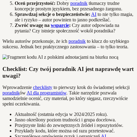
Oceń przejrzystość:
Dobry
poradnik
tłumaczy trudne
koncepcje prostym językiem, bez przesadnego żargonu.
Sprawdzaj sekcje o bezpieczeństwie:
AI
to nie tylko magia,
ale i ryzyko – autor powinien to jasno podkreślać.
Zwróć uwagę na
wsparcie
:
Czy autor odpowiada na
pytania? Czy istnieje społeczność wokół poradnika?
Wielu autorów przekonuje, że ich
poradnik
to klucz do szybkiego
sukcesu. Jednak bez praktycznego zastosowania – to tylko teoria.
Checklist: Czy twój poradnik AI jest naprawdę wart
uwagi?
Wprowadzenie
checklisty
to pierwszy krok do świadomej selekcji
poradnik
ów
AI dla programistów
. Takie narzędzie pozwala
samodzielnie ocenić, czy materiał, po który sięgasz, rzeczywiście
spełni oczekiwania.
Aktualność (ostatnia edycja w 2024/2025 roku).
Jasno określony poziom trudności i grupa docelowa.
Przejrzyste linki do zewnętrznych źródeł i repozytoriów.
Przykłady kodu, które można od razu przetestować.
Szczegółowe omówienie ryzyk i ograniczeń
AI
.