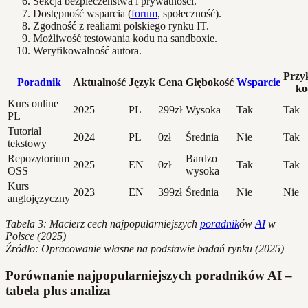
Sekcja bezpieczeństwa i prywatności.
Dostępność wsparcia (
forum
, społeczność).
Zgodność z realiami polskiego rynku IT.
Możliwość testowania kodu na sandboxie.
Weryfikowalność autora.
Przy
Poradnik
Aktualność
Język
Cena
Głębokość
Wsparcie
ko
Kurs online
2025
PL
299zł
Wysoka
Tak
Tak
PL
Tutorial
2024
PL
0zł
Średnia
Nie
Tak
tekstowy
Repozytorium
Bardzo
2025
EN
0zł
Tak
Tak
OSS
wysoka
Kurs
2023
EN
399zł
Średnia
Nie
Nie
anglojęzyczny
Tabela 3: Macierz cech najpopularniejszych
poradnik
ów
AI
w
Polsce (2025)
Źródło: Opracowanie własne na podstawie badań rynku (2025)
Porównanie najpopularniejszych poradników AI –
tabela plus analiza