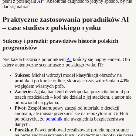
pełni z potencjału
AI
”. Absolutna czujność to jedyny sposób, by nie
dać się nabrać.
Praktyczne zastosowania poradników AI
– case studies z polskiego rynku
Sukcesy i porażki: prawdziwe historie polskich
programistów
Nie każda historia z poradnikiem
AI
kończy się happy endem. Oto
cztery autentyczne scenariusze z polskiego rynku IT:
Sukces:
Michał wdrożył model klasyfikacji obrazów na
produkcji po kursie online, skracając czas wdrożenia o 40%
względem własnych prób.
Zacięcie:
Agata, backend developerka, porzuciła tutorial po
trzech rozdziałach – kod nie działał z jej stackiem, a autor nie
odpowiadał na pytania.
Pivot:
Zespół startupowy zaczął od tutorialu o detekcji
anomalii, ale musiał przerzucić się na repozytorium GitHub
po odkryciu, że
poradnik
nie uwzględnia bezpieczeństwa
danych.
Porażka:
Paweł próbował zrealizować projekt open source
na bazie anglojęzycznego kursu; ostatecznie wycofał się przez