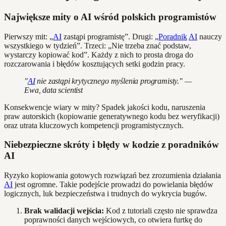
Największe mity o AI wśród polskich programistów
Pierwszy mit: „
AI
zastąpi programistę”. Drugi: „
Poradnik
AI
nauczy
wszystkiego w tydzień”. Trzeci: „Nie trzeba znać podstaw,
wystarczy kopiować kod”. Każdy z nich to prosta droga do
rozczarowania i błędów kosztujących setki godzin pracy.
"
AI
nie zastąpi krytycznego myślenia programisty." —
Ewa, data scientist
Konsekwencje wiary w mity? Spadek jakości kodu, naruszenia
praw autorskich (kopiowanie generatywnego kodu bez weryfikacji)
oraz utrata kluczowych kompetencji programistycznych.
Niebezpieczne skróty i błędy w kodzie z poradników
AI
Ryzyko kopiowania gotowych rozwiązań bez zrozumienia działania
AI
jest ogromne. Takie podejście prowadzi do powielania błędów
logicznych, luk bezpieczeństwa i trudnych do wykrycia bugów.
Brak walidacji wejścia:
Kod z tutoriali często nie sprawdza
poprawności danych wejściowych, co otwiera furtkę do