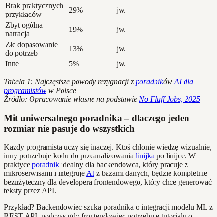
Brak praktycznych
29%
jw.
przykładów
Zbyt ogólna
19%
jw.
narracja
Złe dopasowanie
13%
jw.
do potrzeb
Inne
5%
jw.
Tabela 1: Najczęstsze powody rezygnacji z
poradnik
ów
AI dla
programistów
w Polsce
Źródło: Opracowanie własne na podstawie
No Fluff Jobs, 2025
Mit uniwersalnego poradnika – dlaczego jeden
rozmiar nie pasuje do wszystkich
Każdy programista uczy się inaczej. Ktoś chłonie wiedzę wizualnie,
inny potrzebuje kodu do przeanalizowania
linijka
po linijce. W
praktyce
poradnik
idealny dla backendowca, który pracuje z
mikroserwisami i integruje
AI
z bazami danych, będzie kompletnie
bezużyteczny dla developera frontendowego, który chce generować
teksty przez API.
Przykład? Backendowiec szuka poradnika o integracji modelu ML z
REST API, podczas gdy frontendowiec potrzebuje tutorialu o