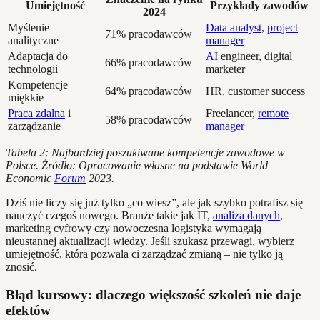
Umiejętność
Przykłady zawodów
2024
Myślenie
Data analyst
,
project
71% pracodawców
analityczne
manager
Adaptacja do
AI
engineer, digital
66% pracodawców
technologii
marketer
Kompetencje
64% pracodawców
HR, customer success
miękkie
Praca zdalna
i
Freelancer,
remote
58% pracodawców
zarządzanie
manager
Tabela 2: Najbardziej poszukiwane kompetencje zawodowe w
Polsce. Źródło: Opracowanie własne na podstawie World
Economic
Forum
2023.
Dziś nie liczy się już tylko „co wiesz”, ale jak szybko potrafisz się
nauczyć czegoś nowego. Branże takie jak IT,
analiza danych
,
marketing cyfrowy czy nowoczesna logistyka wymagają
nieustannej aktualizacji wiedzy. Jeśli szukasz przewagi, wybierz
umiejętność, która pozwala ci zarządzać zmianą – nie tylko ją
znosić.
Błąd kursowy: dlaczego większość szkoleń nie daje
efektów