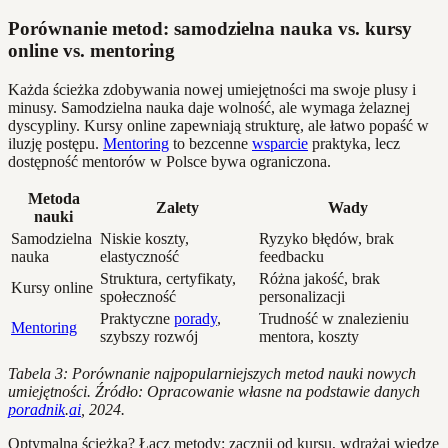
Porównanie metod: samodzielna nauka vs. kursy
online vs. mentoring
Każda ścieżka zdobywania nowej umiejętności ma swoje plusy i
minusy. Samodzielna nauka daje wolność, ale wymaga żelaznej
dyscypliny. Kursy online zapewniają strukturę, ale łatwo popaść w
iluzję postępu.
Mentoring
to bezcenne
wsparcie
praktyka, lecz
dostępność mentorów w Polsce bywa ograniczona.
Metoda
Zalety
Wady
nauki
Samodzielna
Niskie koszty,
Ryzyko błędów, brak
nauka
elastyczność
feedbacku
Struktura, certyfikaty,
Różna jakość, brak
Kursy online
społeczność
personalizacji
Praktyczne
porady
,
Trudność w znalezieniu
Mentoring
szybszy rozwój
mentora, koszty
Tabela 3: Porównanie najpopularniejszych metod nauki nowych
umiejętności. Źródło: Opracowanie własne na podstawie danych
poradnik
.
ai
, 2024.
Optymalna ścieżka? Łącz metody: zacznij od kursu, wdrażaj wiedzę