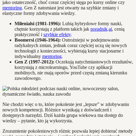
jako ostateczność, choć coraz częściej sięga po kursy online czy
mentoring
. Gen Z natomiast jest otwarty na szybkie zmiany i
elastyczne formy zdobywania wiedzy.
Milenialsi (1981-1996):
Lubią hybrydowe formy nauki,
chętnie korzystają z platform takich jak
poradnik
.
ai
, cenią
praktyczność i
szybkie efekty
.
Boomersi (1946-1964):
Ostrożniejsi w podejmowaniu
radykalnych zmian, jednak coraz częściej uczą się nowych
technologii z konieczności, wybierają kursy stacjonarne i
indywidualny
mentoring
.
Gen Z (1997-2012):
Oczekują natychmiastowych rezultatów,
korzystają z microlearningu, YouTube czy aplikacji
mobilnych, nie mają oporów przed częstą zmianą kierunku
zawodowego.
Nie chodzi więc o to, które pokolenie jest „lepsze” w zdobywaniu
nowych kompetencji. Różnice wynikają z doświadczeń i
dostępnych narzędzi. Dziś każda grupa wiekowa ma dostęp do
wiedzy – pytanie, kto ją wykorzysta.
Zrozumienie pokoleniowych różnic pozwala lepiej dobierać metody