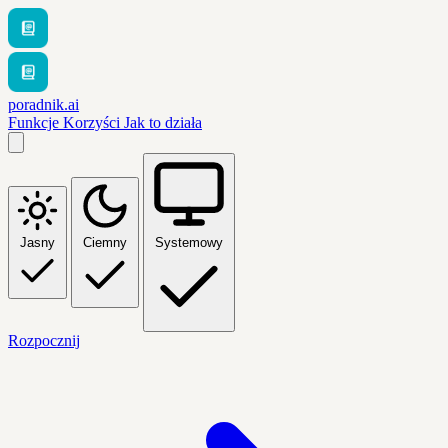
poradnik.ai
Funkcje
Korzyści
Jak to działa
Jasny
Ciemny
Systemowy
Rozpocznij