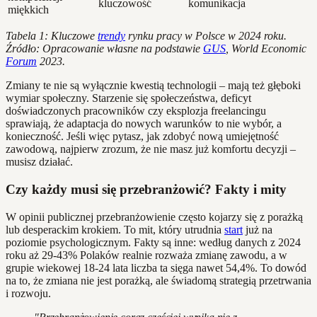
kluczowość
komunikacja
miękkich
Tabela 1: Kluczowe
trendy
rynku pracy w Polsce w 2024 roku.
Źródło: Opracowanie własne na podstawie
GUS
, World Economic
Forum
2023.
Zmiany te nie są wyłącznie kwestią technologii – mają też głęboki
wymiar społeczny. Starzenie się społeczeństwa, deficyt
doświadczonych pracowników czy eksplozja freelancingu
sprawiają, że adaptacja do nowych warunków to nie wybór, a
konieczność. Jeśli więc pytasz, jak zdobyć nową umiejętność
zawodową, najpierw zrozum, że nie masz już komfortu decyzji –
musisz działać.
Czy każdy musi się przebranżowić? Fakty i mity
W opinii publicznej przebranżowienie często kojarzy się z porażką
lub desperackim krokiem. To mit, który utrudnia
start
już na
poziomie psychologicznym. Fakty są inne: według danych z 2024
roku aż 29-43% Polaków realnie rozważa zmianę zawodu, a w
grupie wiekowej 18-24 lata liczba ta sięga nawet 54,4%. To dowód
na to, że zmiana nie jest porażką, ale świadomą strategią przetrwania
i rozwoju.