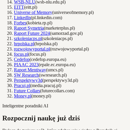
WSB-NLU
(
wsb-nlu.edu.pl
)
EITT
(
eitt.pl
)
Universe of Memory
(
universeofmemory.pl
)
LinkedIn
(
pl.linkedin.com
)
Forbes
(
kobieta.rp.pl
)
Raport Symetria
(
marketerplus.pl
)
Raport Future 2024
(
samorzad.gov.pl
)
szkoleniacps.pl
(
szkoleniacps.pl
)
hrpolska.pl
(
hrpolska.pl
)
rozwojowyportal.pl
(
rozwojowyportal.pl
)
focus.pl
(
focus.pl
)
Cedefop
(
cedefop.europa.eu
)
PIAAC 2023
(
epale.ec.europa.eu
)
Raport Mentiway
(
umcs.pl
)
SW Research
(
swresearch.pl
)
Perspektywy3d
(
perspektywy3d.pl
)
Pracuj.pl
(
media.pracuj.pl
)
Future Collars
(
futurecollars.com
)
Money.pl
(
money.pl
)
Inteligentne poradniki AI
Rozpocznij naukę już dziś