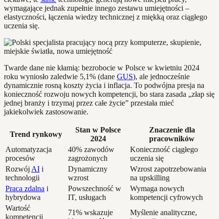
wymagające jednak zupełnie innego zestawu umiejętności –
elastyczności, łączenia wiedzy technicznej z miękką oraz ciągłego
uczenia się.
Twarde dane nie kłamią: bezrobocie w Polsce w kwietniu 2024
roku wyniosło zaledwie 5,1% (dane
GUS
), ale jednocześnie
dynamicznie rosną koszty życia i inflacja. To podwójna presja na
konieczność rozwoju nowych kompetencji, bo stara zasada „złap się
jednej branży i trzymaj przez całe życie” przestała mieć
jakiekolwiek zastosowanie.
Stan w Polsce
Znaczenie dla
Trend rynkowy
2024
pracowników
Automatyzacja
40% zawodów
Konieczność ciągłego
procesów
zagrożonych
uczenia się
Rozwój
AI
i
Dynamiczny
Wzrost zapotrzebowania
technologii
wzrost
na upskilling
Praca zdalna
i
Powszechność w
Wymaga nowych
hybrydowa
IT, usługach
kompetencji cyfrowych
Wartość
71% wskazuje
Myślenie analityczne,
kompetencji