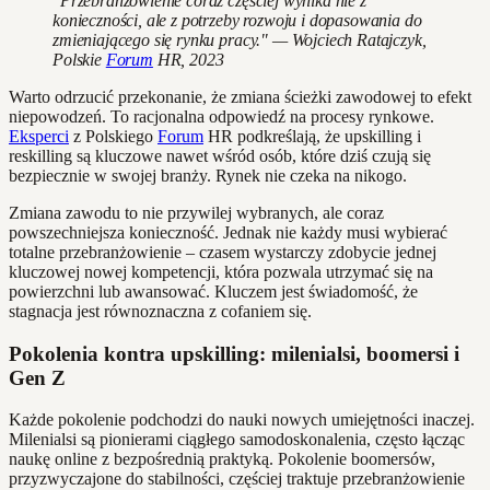
"Przebranżowienie coraz częściej wynika nie z
konieczności, ale z potrzeby rozwoju i dopasowania do
zmieniającego się rynku pracy." — Wojciech Ratajczyk,
Polskie
Forum
HR, 2023
Warto odrzucić przekonanie, że zmiana ścieżki zawodowej to efekt
niepowodzeń. To racjonalna odpowiedź na procesy rynkowe.
Eksperci
z Polskiego
Forum
HR podkreślają, że upskilling i
reskilling są kluczowe nawet wśród osób, które dziś czują się
bezpiecznie w swojej branży. Rynek nie czeka na nikogo.
Zmiana zawodu to nie przywilej wybranych, ale coraz
powszechniejsza konieczność. Jednak nie każdy musi wybierać
totalne przebranżowienie – czasem wystarczy zdobycie jednej
kluczowej nowej kompetencji, która pozwala utrzymać się na
powierzchni lub awansować. Kluczem jest świadomość, że
stagnacja jest równoznaczna z cofaniem się.
Pokolenia kontra upskilling: milenialsi, boomersi i
Gen Z
Każde pokolenie podchodzi do nauki nowych umiejętności inaczej.
Milenialsi są pionierami ciągłego samodoskonalenia, często łącząc
naukę online z bezpośrednią praktyką. Pokolenie boomersów,
przyzwyczajone do stabilności, częściej traktuje przebranżowienie