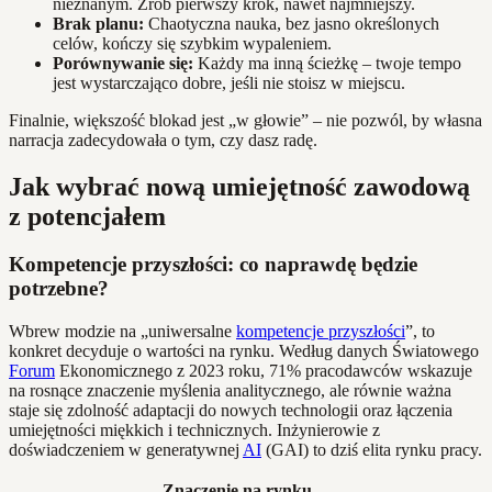
nieznanym. Zrób pierwszy krok, nawet najmniejszy.
Brak planu:
Chaotyczna nauka, bez jasno określonych
celów, kończy się szybkim wypaleniem.
Porównywanie się:
Każdy ma inną ścieżkę – twoje tempo
jest wystarczająco dobre, jeśli nie stoisz w miejscu.
Finalnie, większość blokad jest „w głowie” – nie pozwól, by własna
narracja zadecydowała o tym, czy dasz radę.
Jak wybrać nową umiejętność zawodową
z potencjałem
Kompetencje przyszłości: co naprawdę będzie
potrzebne?
Wbrew modzie na „uniwersalne
kompetencje przyszłości
”, to
konkret decyduje o wartości na rynku. Według danych Światowego
Forum
Ekonomicznego z 2023 roku, 71% pracodawców wskazuje
na rosnące znaczenie myślenia analitycznego, ale równie ważna
staje się zdolność adaptacji do nowych technologii oraz łączenia
umiejętności miękkich i technicznych. Inżynierowie z
doświadczeniem w generatywnej
AI
(GAI) to dziś elita rynku pracy.
Znaczenie na rynku