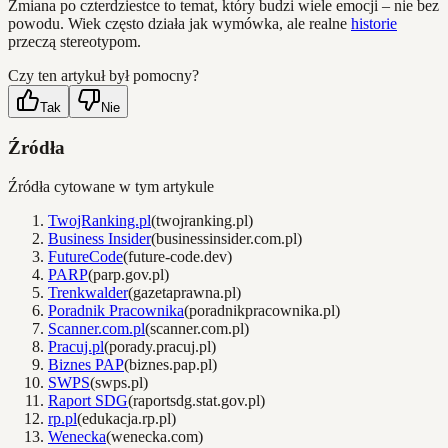
Zmiana po czterdziestce to temat, który budzi wiele emocji – nie bez
powodu. Wiek często działa jak wymówka, ale realne
historie
przeczą stereotypom.
Czy ten artykuł był pomocny?
Tak
Nie
Źródła
Źródła cytowane w tym artykule
TwojRanking.pl
(
twojranking.pl
)
Business Insider
(
businessinsider.com.pl
)
FutureCode
(
future-code.dev
)
PARP
(
parp.gov.pl
)
Trenkwalder
(
gazetaprawna.pl
)
Poradnik Pracownika
(
poradnikpracownika.pl
)
Scanner.com.pl
(
scanner.com.pl
)
Pracuj.pl
(
porady.pracuj.pl
)
Biznes PAP
(
biznes.pap.pl
)
SWPS
(
swps.pl
)
Raport SDG
(
raportsdg.stat.gov.pl
)
rp.pl
(
edukacja.rp.pl
)
Wenecka
(
wenecka.com
)