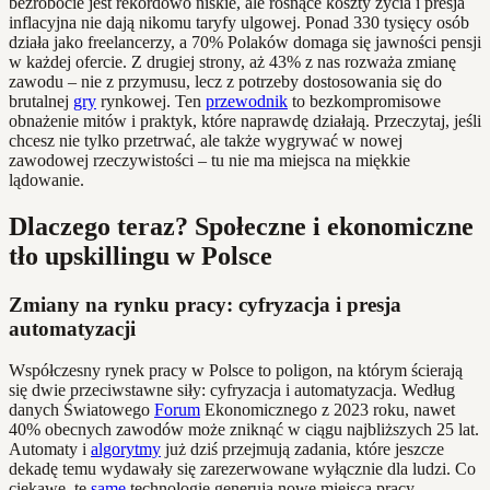
bezrobocie jest rekordowo niskie, ale rosnące koszty życia i presja
inflacyjna nie dają nikomu taryfy ulgowej. Ponad 330 tysięcy osób
działa jako freelancerzy, a 70% Polaków domaga się jawności pensji
w każdej ofercie. Z drugiej strony, aż 43% z nas rozważa zmianę
zawodu – nie z przymusu, lecz z potrzeby dostosowania się do
brutalnej
gry
rynkowej. Ten
przewodnik
to bezkompromisowe
obnażenie mitów i praktyk, które naprawdę działają. Przeczytaj, jeśli
chcesz nie tylko przetrwać, ale także wygrywać w nowej
zawodowej rzeczywistości – tu nie ma miejsca na miękkie
lądowanie.
Dlaczego teraz? Społeczne i ekonomiczne
tło upskillingu w Polsce
Zmiany na rynku pracy: cyfryzacja i presja
automatyzacji
Współczesny rynek pracy w Polsce to poligon, na którym ścierają
się dwie przeciwstawne siły: cyfryzacja i automatyzacja. Według
danych Światowego
Forum
Ekonomicznego z 2023 roku, nawet
40% obecnych zawodów może zniknąć w ciągu najbliższych 25 lat.
Automaty i
algorytmy
już dziś przejmują zadania, które jeszcze
dekadę temu wydawały się zarezerwowane wyłącznie dla ludzi. Co
ciekawe, te
same
technologie generują nowe miejsca pracy,