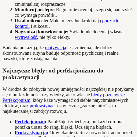
zminimalizuj rozpraszacze.
Monitoruj postępy:
Regularnie oceniaj, czego się nauczyłeś,
co wymaga powtórki.
Ustal mikrocele:
Małe, mierzalne kroki dają
poczucie
kontroli
i sukcesu.
Nagradzaj konsekwencję:
Świadomie doceniaj własną
wytrwałość
, nie tylko efekty.
Badania pokazują, że
motywacja
jest zmienna, ale dobrze
skonstruowana rutyna buduje odporność psychiczną i realne
nawyki, które zostają na lata.
Najczęstsze błędy: od perfekcjonizmu do
prokrastynacji
W drodze do zdobycia nowej umiejętności najczęściej nie potykamy
się o brak zdolności czy wiedzy, ale o własne
błędy poznawcze
.
Perfekcjonizm
, który każe wymagać od siebie natychmiastowych
efektów, oraz
prokrastynacja
– wieczne „zacznę jutro” – to
najskuteczniejsi zabójcy rozwoju.
Perfekcjonizm
:
Paraliżuje i zniechęca, bo każda drobna
porażka urasta do rangi klęski. Ucz się na błędach.
Prokrastynacja
:
Odwlekanie startu z powodu strachu przed