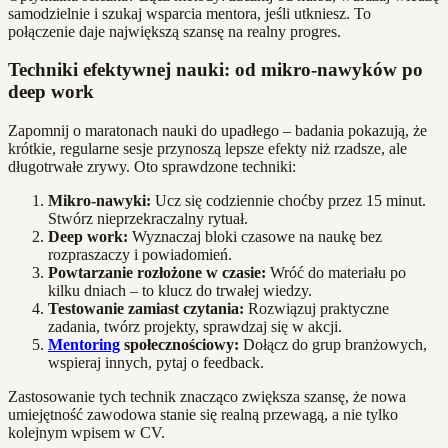
samodzielnie i szukaj wsparcia mentora, jeśli utkniesz. To
połączenie daje największą szansę na realny progres.
Techniki efektywnej nauki: od mikro-nawyków po
deep work
Zapomnij o maratonach nauki do upadłego – badania pokazują, że
krótkie, regularne sesje przynoszą lepsze efekty niż rzadsze, ale
długotrwałe zrywy. Oto sprawdzone techniki:
Mikro-nawyki:
Ucz się codziennie choćby przez 15 minut.
Stwórz nieprzekraczalny rytuał.
Deep work:
Wyznaczaj bloki czasowe na naukę bez
rozpraszaczy i powiadomień.
Powtarzanie rozłożone w czasie:
Wróć do materiału po
kilku dniach – to klucz do trwałej wiedzy.
Testowanie zamiast czytania:
Rozwiązuj praktyczne
zadania, twórz projekty, sprawdzaj się w akcji.
Mentoring
społecznościowy:
Dołącz do grup branżowych,
wspieraj innych, pytaj o feedback.
Zastosowanie tych technik znacząco zwiększa szansę, że nowa
umiejętność zawodowa stanie się realną przewagą, a nie tylko
kolejnym wpisem w CV.