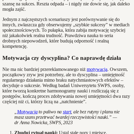
szansę na sukces. Reszta odpada – i nigdy nie dowie się, jak daleko
mogła zajść.
Jednym z najczęstszych scenariuszy jest porównywanie się do
innych, zwłaszcza gdy obserwujemy „szybkie sukcesy” w mediach
społecznościowych. To pułapka, która zabija motywację szybciej
niż jakakolwiek realna trudność. Prawdziwa nauka to seria
drobnych niepowodzeń, które budują odporność i realną
kompetencję.
Motywacja czy dyscyplina? Co naprawdę działa
Nie ma nic bardziej przereklamowanego niż
motywacja
. Owszem,
początkowy zryw jest potrzebny, ale to dyscyplina – umiejętność
regularnego działania mimo braku natychmiastowych efektów –
decyduje o sukcesie. Według badań Uniwersytetu SWPS, osoby,
które tworzą konkretne harmonogramy nauki i rozliczają się z
postępów, kończą proces zdobywania nowej umiejętności dwa razy
częściej niż ci, którzy liczą na „natchnienie”.
„
Motywacja
to paliwo na
start
, ale bez rutyny i planu nie
masz szans przetrwać twardej rzeczywistości nauki.” —
dr Anna Nowicka, SWPS, 2023
Zbuduj rytuał nauki:
Ustal stałe pory i miejsce,