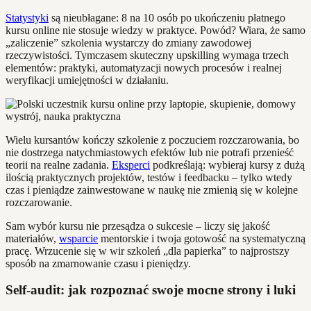
Statystyki
są nieubłagane: 8 na 10 osób po ukończeniu płatnego
kursu online nie stosuje wiedzy w praktyce. Powód? Wiara, że samo
„zaliczenie” szkolenia wystarczy do zmiany zawodowej
rzeczywistości. Tymczasem skuteczny upskilling wymaga trzech
elementów: praktyki, automatyzacji nowych procesów i realnej
weryfikacji umiejętności w działaniu.
Wielu kursantów kończy szkolenie z poczuciem rozczarowania, bo
nie dostrzega natychmiastowych efektów lub nie potrafi przenieść
teorii na realne zadania.
Eksperci
podkreślają: wybieraj kursy z dużą
ilością praktycznych projektów, testów i feedbacku – tylko wtedy
czas i pieniądze zainwestowane w naukę nie zmienią się w kolejne
rozczarowanie.
Sam wybór kursu nie przesądza o sukcesie – liczy się jakość
materiałów,
wsparcie
mentorskie i twoja gotowość na systematyczną
pracę. Wrzucenie się w wir szkoleń „dla papierka” to najprostszy
sposób na zmarnowanie czasu i pieniędzy.
Self-audit: jak rozpoznać swoje mocne strony i luki