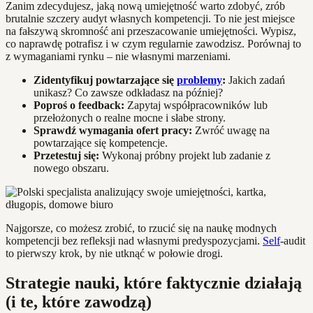
Zanim zdecydujesz, jaką nową umiejętność warto zdobyć, zrób
brutalnie szczery audyt własnych kompetencji. To nie jest miejsce
na fałszywą skromność ani przeszacowanie umiejętności. Wypisz,
co naprawdę potrafisz i w czym regularnie zawodzisz. Porównaj to
z wymaganiami rynku – nie własnymi marzeniami.
Zidentyfikuj powtarzające się
problemy
:
Jakich zadań
unikasz? Co zawsze odkładasz na później?
Poproś o feedback:
Zapytaj współpracowników lub
przełożonych o realne mocne i słabe strony.
Sprawdź wymagania ofert pracy:
Zwróć uwagę na
powtarzające się kompetencje.
Przetestuj się:
Wykonaj próbny projekt lub zadanie z
nowego obszaru.
Najgorsze, co możesz zrobić, to rzucić się na naukę modnych
kompetencji bez refleksji nad własnymi predyspozycjami.
Self
-audit
to pierwszy krok, by nie utknąć w połowie drogi.
Strategie nauki, które faktycznie działają
(i te, które zawodzą)