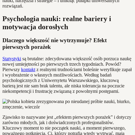
nauki, narzędzia i strategie – i uniknąć pułapki uniwersalnych
rozwiązań.
Psychologia nauki: realne bariery i
motywacja dorosłych
Dlaczego większość nie wytrzymuje? Efekt
pierwszych porażek
Statystyki
są brutalne: zdecydowana większość osób porzuca naukę
nowej umiejętności po pierwszych trzech tygodniach. Powód?
Pierwszy
kontakt
z realnymi trudnościami boleśnie weryfikuje zapał
i wyobrażenie o własnych możliwościach. Według badań
psychologicznych z Uniwersytetu Warszawskiego, kluczową
barierą jest nie sam brak talentu, ale niska tolerancja na poczucie
niekompetencji i frustrację związaną z powolnymi postępami.
Zjawisko to nazywane jest „efektem pierwszych porażek” i dotyczy
zarówno młodych, jak i doświadczonych profesjonalistów.
Kluczowy moment to nie początek nauki, a moment pierwszego,
poważnego potknięcia. Ci, którzy potrafią wtedy wytrwać, mają