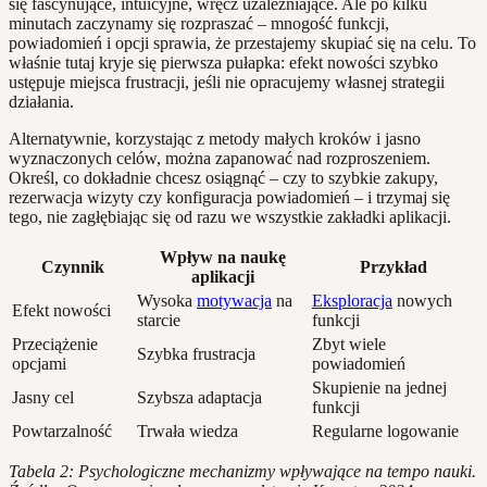
się fascynujące, intuicyjne, wręcz uzależniające. Ale po kilku
minutach zaczynamy się rozpraszać – mnogość funkcji,
powiadomień i opcji sprawia, że przestajemy skupiać się na celu. To
właśnie tutaj kryje się pierwsza pułapka: efekt nowości szybko
ustępuje miejsca frustracji, jeśli nie opracujemy własnej strategii
działania.
Alternatywnie, korzystając z metody małych kroków i jasno
wyznaczonych celów, można zapanować nad rozproszeniem.
Określ, co dokładnie chcesz osiągnąć – czy to szybkie zakupy,
rezerwacja wizyty czy konfiguracja powiadomień – i trzymaj się
tego, nie zagłębiając się od razu we wszystkie zakładki aplikacji.
Wpływ na naukę
Czynnik
Przykład
aplikacji
Wysoka
motywacja
na
Eksploracja
nowych
Efekt nowości
starcie
funkcji
Przeciążenie
Zbyt wiele
Szybka frustracja
opcjami
powiadomień
Skupienie na jednej
Jasny cel
Szybsza adaptacja
funkcji
Powtarzalność
Trwała wiedza
Regularne logowanie
Tabela 2: Psychologiczne mechanizmy wpływające na tempo nauki.