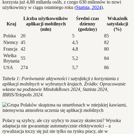
korzysta już 4,88 miliarda osób, z czego 630 milionów to nowi
użytkownicy w ciągu ostatniego roku (
Statista, 2024
).
Liczba użytkowników
Średni czas
Wskaźnik
Kraj
aplikacji mobilnych
dzienny
satysfakcji
(mln)
(godziny)
(%)
Polska
20
5
85
Niemcy
45
4,5
82
Francja
42
4,8
80
Wielka
55
5,2
84
Brytania
USA
274
5,7
86
Tabela 1: Porównanie aktywności i satysfakcji z korzystania z
aplikacji mobilnych w wybranych krajach. Źródło: Opracowanie
własne na podstawie Minds&Roses 2024, Statista 2024,
IBRIS/Telepolis 2024.
Polacy są szybcy, ale czy szybcy to znaczy skuteczni? Wysoka
adaptacja nie gwarantuje automatycznie efektywności – a
rywalizacja toczy się już nie tylko na rynku pracy, ale w