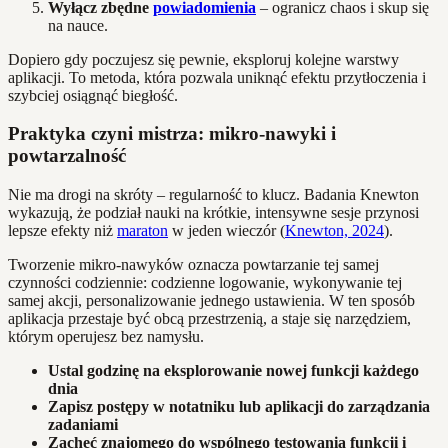
Wyłącz zbędne
powiadomienia
– ogranicz chaos i skup się
na nauce.
Dopiero gdy poczujesz się pewnie, eksploruj kolejne warstwy
aplikacji. To metoda, która pozwala uniknąć efektu przytłoczenia i
szybciej osiągnąć biegłość.
Praktyka czyni mistrza: mikro-nawyki i
powtarzalność
Nie ma drogi na skróty – regularność to klucz. Badania Knewton
wykazują, że podział nauki na krótkie, intensywne sesje przynosi
lepsze efekty niż
maraton
w jeden wieczór (
Knewton, 2024
).
Tworzenie mikro-nawyków oznacza powtarzanie tej samej
czynności codziennie: codzienne logowanie, wykonywanie tej
samej akcji, personalizowanie jednego ustawienia. W ten sposób
aplikacja przestaje być obcą przestrzenią, a staje się narzędziem,
którym operujesz bez namysłu.
Ustal godzinę na eksplorowanie nowej funkcji każdego
dnia
Zapisz postępy w notatniku lub aplikacji do zarządzania
zadaniami
Zachęć znajomego do wspólnego testowania funkcji i