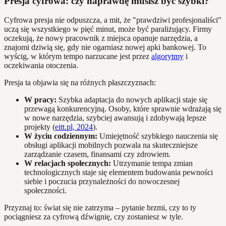
Presja cyfrowa: czy naprawdę musisz być szybki?
Cyfrowa presja nie odpuszcza, a mit, że "prawdziwi profesjonaliści"
uczą się wszystkiego w pięć minut, może być paraliżujący. Firmy
oczekują, że nowy pracownik z miejsca opanuje narzędzia, a
znajomi dziwią się, gdy nie ogarniasz nowej apki bankowej. To
wyścig, w którym tempo narzucane jest przez
algorytmy
i
oczekiwania otoczenia.
Presja ta objawia się na różnych płaszczyznach:
W pracy:
Szybka adaptacja do nowych aplikacji staje się
przewagą konkurencyjną. Osoby, które sprawnie wdrażają się
w nowe narzędzia, szybciej awansują i zdobywają lepsze
projekty (
eitt.pl, 2024
).
W życiu codziennym:
Umiejętność szybkiego nauczenia się
obsługi aplikacji mobilnych pozwala na skuteczniejsze
zarządzanie czasem, finansami czy zdrowiem.
W relacjach społecznych:
Utrzymanie tempa zmian
technologicznych staje się elementem budowania pewności
siebie i poczucia przynależności do nowoczesnej
społeczności.
Przyznaj to: świat się nie zatrzyma – pytanie brzmi, czy to ty
pociągniesz za cyfrową dźwignię, czy zostaniesz w tyle.