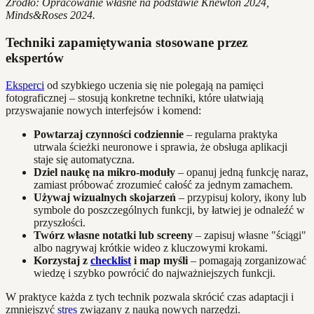
Źródło: Opracowanie własne na podstawie Knewton 2024,
Minds&Roses 2024.
Techniki zapamiętywania stosowane przez
ekspertów
Eksperci
od szybkiego uczenia się nie polegają na pamięci
fotograficznej – stosują konkretne techniki, które ułatwiają
przyswajanie nowych interfejsów i komend:
Powtarzaj czynności codziennie
– regularna praktyka
utrwala ścieżki neuronowe i sprawia, że obsługa aplikacji
staje się automatyczna.
Dziel naukę na mikro-moduły
– opanuj jedną funkcję naraz,
zamiast próbować zrozumieć całość za jednym zamachem.
Używaj wizualnych skojarzeń
– przypisuj kolory, ikony lub
symbole do poszczególnych funkcji, by łatwiej je odnaleźć w
przyszłości.
Twórz własne notatki lub screeny
– zapisuj własne "ściągi"
albo nagrywaj krótkie wideo z kluczowymi krokami.
Korzystaj z
checklist
i map myśli
– pomagają zorganizować
wiedzę i szybko powrócić do najważniejszych funkcji.
W praktyce każda z tych technik pozwala skrócić czas adaptacji i
zmniejszyć
stres
związany z nauką nowych narzędzi.