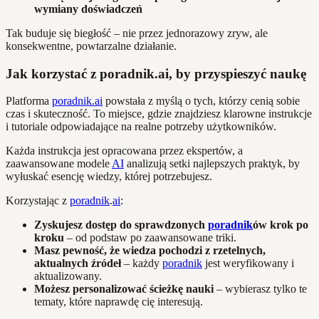
wymiany doświadczeń
Tak buduje się biegłość – nie przez jednorazowy zryw, ale
konsekwentne, powtarzalne działanie.
Jak korzystać z poradnik.ai, by przyspieszyć naukę
Platforma
poradnik.ai
powstała z myślą o tych, którzy cenią sobie
czas i skuteczność. To miejsce, gdzie znajdziesz klarowne instrukcje
i tutoriale odpowiadające na realne potrzeby użytkowników.
Każda instrukcja jest opracowana przez ekspertów, a
zaawansowane modele
AI
analizują setki najlepszych praktyk, by
wyłuskać esencję wiedzy, której potrzebujesz.
Korzystając z
poradnik
.
ai
:
Zyskujesz dostęp do sprawdzonych
poradnik
ów krok po
kroku
– od podstaw po zaawansowane triki.
Masz pewność, że wiedza pochodzi z rzetelnych,
aktualnych źródeł
– każdy
poradnik
jest weryfikowany i
aktualizowany.
Możesz personalizować ścieżkę nauki
– wybierasz tylko te
tematy, które naprawdę cię interesują.