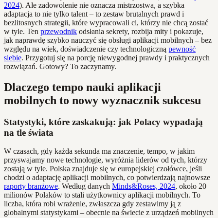
2024
). Ale zadowolenie nie oznacza mistrzostwa, a szybka
adaptacja to nie tylko talent – to zestaw brutalnych prawd i
bezlitosnych strategii, które wypracowali ci, którzy nie chcą zostać
w tyle. Ten
przewodnik
odsłania sekrety, rozbija mity i pokazuje,
jak naprawdę szybko nauczyć się obsługi aplikacji mobilnych – bez
względu na wiek, doświadczenie czy technologiczną
pewność
siebie
. Przygotuj się na porcję niewygodnej prawdy i praktycznych
rozwiązań. Gotowy? To zaczynamy.
Dlaczego tempo nauki aplikacji
mobilnych to nowy wyznacznik sukcesu
Statystyki, które zaskakują: jak Polacy wypadają
na tle świata
W czasach, gdy każda sekunda ma znaczenie, tempo, w jakim
przyswajamy nowe technologie, wyróżnia liderów od tych, którzy
zostają w tyle. Polska znajduje się w europejskiej czołówce, jeśli
chodzi o adaptację aplikacji mobilnych, co potwierdzają najnowsze
raporty branżowe
. Według danych
Minds&Roses, 2024
, około 20
milionów Polaków to stali użytkownicy aplikacji mobilnych. To
liczba, która robi wrażenie, zwłaszcza gdy zestawimy ją z
globalnymi statystykami – obecnie na świecie z urządzeń mobilnych