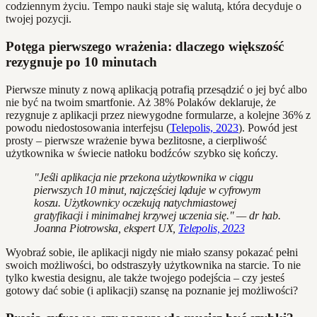
codziennym życiu. Tempo nauki staje się walutą, która decyduje o
twojej pozycji.
Potęga pierwszego wrażenia: dlaczego większość
rezygnuje po 10 minutach
Pierwsze minuty z nową aplikacją potrafią przesądzić o jej być albo
nie być na twoim smartfonie. Aż 38% Polaków deklaruje, że
rezygnuje z aplikacji przez niewygodne formularze, a kolejne 36% z
powodu niedostosowania interfejsu (
Telepolis, 2023
). Powód jest
prosty – pierwsze wrażenie bywa bezlitosne, a cierpliwość
użytkownika w świecie natłoku bodźców szybko się kończy.
"Jeśli aplikacja nie przekona użytkownika w ciągu
pierwszych 10 minut, najczęściej ląduje w cyfrowym
koszu. Użytkownicy oczekują natychmiastowej
gratyfikacji i minimalnej krzywej uczenia się." — dr hab.
Joanna Piotrowska, ekspert UX,
Telepolis, 2023
Wyobraź sobie, ile aplikacji nigdy nie miało szansy pokazać pełni
swoich możliwości, bo odstraszyły użytkownika na starcie. To nie
tylko kwestia designu, ale także twojego podejścia – czy jesteś
gotowy dać sobie (i aplikacji) szansę na poznanie jej możliwości?