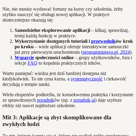
Nie, nie musisz wydawać fortuny na kursy czy szkolenia, żeby
szybko nauczyć się obsługi nowej aplikacji. W praktyce
skuteczniejsze okazują się:
Samodzielne eksplorowanie aplikacji
– klikaj, sprawdzaj,
testuj każdą funkcję w praktyce.
Wykorzystanie dostępnych tutoriali i
przewodnik
ów krok
po kroku
– wiele aplikacji oferuje interaktywne samouczki
już przy pierwszym uruchomieniu (
programistajava.pl, 2024
).
Wsparcie
społeczności online
– grupy użytkowników, fora i
sekcje
FAQ
to kopalnia praktycznych trików.
Warto pamiętać: wiedza jest dziś bardziej dostępna niż
kiedykolwiek. To nie cena kursu, a
systematyczność
i ciekawość
decydują o tempie nauki.
Wielu ekspertów podkreśla, że konsekwentna praktyka i korzystanie
ze sprawdzonych
poradnik
ów (np. z
poradnik
.
ai
) daje szybsze
efekty niż nawet najdroższe szkolenie.
Mit 3: Aplikacje są zbyt skomplikowane dla
zwykłych ludzi
To mit, którym karmią się ci, którzy nie podjęli próby przełamania