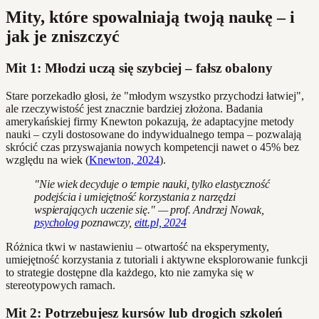
Mity, które spowalniają twoją naukę – i
jak je zniszczyć
Mit 1: Młodzi uczą się szybciej – fałsz obalony
Stare porzekadło głosi, że "młodym wszystko przychodzi łatwiej",
ale rzeczywistość jest znacznie bardziej złożona. Badania
amerykańskiej firmy Knewton pokazują, że adaptacyjne metody
nauki – czyli dostosowane do indywidualnego tempa – pozwalają
skrócić czas przyswajania nowych kompetencji nawet o 45% bez
względu na wiek (
Knewton, 2024
).
"Nie wiek decyduje o tempie nauki, tylko elastyczność
podejścia i umiejętność korzystania z narzędzi
wspierających uczenie się." — prof. Andrzej Nowak,
psycholog
poznawczy,
eitt.pl, 2024
Różnica tkwi w nastawieniu – otwartość na eksperymenty,
umiejętność korzystania z tutoriali i aktywne eksplorowanie funkcji
to strategie dostępne dla każdego, kto nie zamyka się w
stereotypowych ramach.
Mit 2: Potrzebujesz kursów lub drogich szkoleń