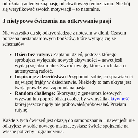
odróżniają autentyczną pasję od chwilowego entuzjazmu. Nie bój
się weryfikować swoich motywacji – to naturalne.
3 nietypowe ćwiczenia na odkrywanie pasji
Nie wszystko da się odkryć siedząc z notesem w dłoni. Czasem
potrzeba niestandardowych bodźców, które wytrącą cię ze
schematów:
Dzień bez rutyny:
Zaplanuj dzień, podczas którego
spróbujesz wyłącznie nowych aktywności – nawet jeśli
wydają się absurdalne. Zwróć uwagę, które z nich dają ci
autentyczną radość.
Inspiracje z dzieciństwa:
Przypomnij sobie, co sprawiało ci
najwięcej frajdy w dzieciństwie. Niekiedy to tam ukryta jest
twoja prawdziwa, zapomniana pasja.
Random challenge:
Skorzystaj z generatora losowych
wyzwań lub poproś bliską osobę, by wymyśliła
aktywność
,
której jeszcze nigdy nie próbowałeś/próbowałaś. Przełam
rutynę!
Każde z tych ćwiczeń jest okazją do samopoznania – nawet jeśli nie
odkryjesz w sobie nowego mistrza, zyskasz świeże spojrzenie na
własne potrzeby i ograniczenia.