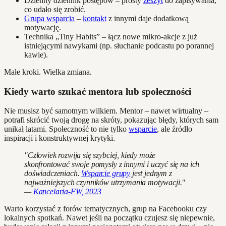
Dzienny dziennik postępów – prosty
zeszyt
do zapisywania,
co udało się zrobić.
Grupa wsparcia
–
kontakt
z innymi daje dodatkową
motywację.
Technika „Tiny Habits” – łącz nowe mikro-akcje z już
istniejącymi nawykami (np. słuchanie podcastu po porannej
kawie).
Małe kroki. Wielka zmiana.
Kiedy warto szukać mentora lub społeczności
Nie musisz być samotnym wilkiem. Mentor – nawet wirtualny –
potrafi skrócić twoją drogę na skróty, pokazując błędy, których sam
unikał latami. Społeczność to nie tylko
wsparcie
, ale źródło
inspiracji i konstruktywnej krytyki.
"Człowiek rozwija się szybciej, kiedy może
skonfrontować swoje pomysły z innymi i uczyć się na ich
doświadczeniach.
Wsparcie grupy
jest jednym z
najważniejszych czynników utrzymania motywacji."
—
Kancelaria-FW, 2023
Warto korzystać z forów tematycznych, grup na Facebooku czy
lokalnych spotkań. Nawet jeśli na początku czujesz się niepewnie,