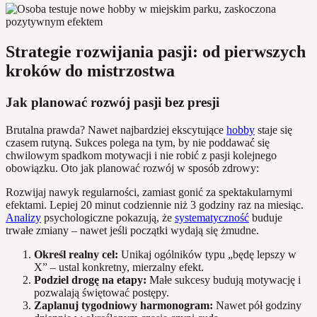
Strategie rozwijania pasji: od pierwszych
kroków do mistrzostwa
Jak planować rozwój pasji bez presji
Brutalna prawda? Nawet najbardziej ekscytujące
hobby
staje się
czasem rutyną. Sukces polega na tym, by nie poddawać się
chwilowym spadkom motywacji i nie robić z pasji kolejnego
obowiązku. Oto jak planować rozwój w sposób zdrowy:
Rozwijaj nawyk regularności, zamiast gonić za spektakularnymi
efektami. Lepiej 20 minut codziennie niż 3 godziny raz na miesiąc.
Analizy
psychologiczne pokazują, że
systematyczność
buduje
trwałe zmiany – nawet jeśli początki wydają się żmudne.
Określ realny cel:
Unikaj ogólników typu „będę lepszy w
X” – ustal konkretny, mierzalny efekt.
Podziel drogę na etapy:
Małe sukcesy budują motywację i
pozwalają świętować postępy.
Zaplanuj tygodniowy harmonogram:
Nawet pół godziny