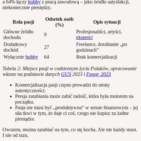
a 64% łączy
hobby
z pracą zawodową – jako źródło satysfakcji,
niekoniecznie pieniędzy.
Odsetek osób
Rola pasji
Opis sytuacji
(%)
Główne źródło
Profesjonaliści, artyści,
9
dochodu
eksperci
Dodatkowy
Freelance, dorabianie „po
27
dochód
godzinach”
Wyłącznie
hobby
64
Brak komercjalizacji
Tabela 2: Miejsce pasji w codziennym życiu Polaków, opracowanie
własne na podstawie danych
GUS
2023 i
Fagor, 2023
Komercjalizacja pasji często prowadzi do utraty
autentyczności.
Presja zarabiania może zabić radość, która była motorem na
początku.
Pasja nie musi być „produktywna” w sensie finansowym – jej
siła tkwi w tym, że daje ci coś, czego nie kupisz za żadne
pieniądze.
Owszem, można zarabiać na tym, co się kocha. Ale nie każdy musi.
I nie od razu.