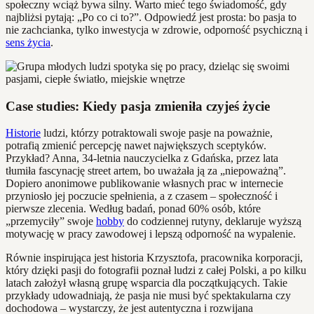
społeczny wciąż bywa silny. Warto mieć tego świadomość, gdy
najbliżsi pytają: „Po co ci to?”. Odpowiedź jest prosta: bo pasja to
nie zachcianka, tylko inwestycja w zdrowie, odporność psychiczną i
sens życia
.
Case studies: Kiedy pasja zmieniła czyjeś życie
Historie
ludzi, którzy potraktowali swoje pasje na poważnie,
potrafią zmienić percepcję nawet największych sceptyków.
Przykład? Anna, 34-letnia nauczycielka z Gdańska, przez lata
tłumiła fascynację street artem, bo uważała ją za „niepoważną”.
Dopiero anonimowe publikowanie własnych prac w internecie
przyniosło jej poczucie spełnienia, a z czasem – społeczność i
pierwsze zlecenia. Według badań, ponad 60% osób, które
„przemyciły” swoje
hobby
do codziennej rutyny, deklaruje wyższą
motywację w pracy zawodowej i lepszą odporność na wypalenie.
Równie inspirująca jest historia Krzysztofa, pracownika korporacji,
który dzięki pasji do fotografii poznał ludzi z całej Polski, a po kilku
latach założył własną grupę wsparcia dla początkujących. Takie
przykłady udowadniają, że pasja nie musi być spektakularna czy
dochodowa – wystarczy, że jest autentyczna i rozwijana