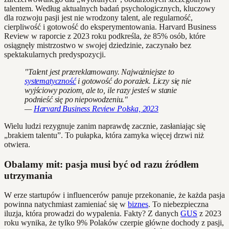
talentem. Według aktualnych badań psychologicznych, kluczowy
dla rozwoju pasji jest nie wrodzony talent, ale regularność,
cierpliwość i gotowość do eksperymentowania. Harvard Business
Review w raporcie z 2023 roku podkreśla, że 85% osób, które
osiągnęły mistrzostwo w swojej dziedzinie, zaczynało bez
spektakularnych predyspozycji.
"Talent jest przereklamowany. Najważniejsze to
systematyczność
i gotowość do porażek. Liczy się nie
wyjściowy poziom, ale to, ile razy jesteś w stanie
podnieść się po niepowodzeniu."
—
Harvard Business Review Polska, 2023
Wielu ludzi rezygnuje zanim naprawdę zacznie, zasłaniając się
„brakiem talentu”. To pułapka, która zamyka więcej drzwi niż
otwiera.
Obalamy mit: pasja musi być od razu źródłem
utrzymania
W erze startupów i influencerów panuje przekonanie, że każda pasja
powinna natychmiast zamieniać się w
biznes
. To niebezpieczna
iluzja, która prowadzi do wypalenia. Fakty? Z danych
GUS
z 2023
roku wynika, że tylko 9% Polaków czerpie główne dochody z pasji,