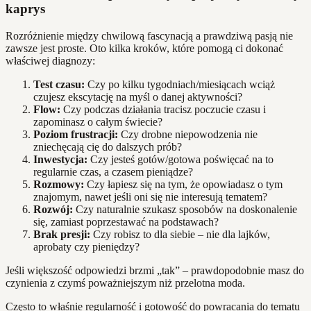
kaprys
Rozróżnienie między chwilową fascynacją a prawdziwą pasją nie
zawsze jest proste. Oto kilka kroków, które pomogą ci dokonać
właściwej diagnozy:
Test czasu:
Czy po kilku tygodniach/miesiącach wciąż
czujesz ekscytację na myśl o danej aktywności?
Flow:
Czy podczas działania tracisz poczucie czasu i
zapominasz o całym świecie?
Poziom frustracji:
Czy drobne niepowodzenia nie
zniechęcają cię do dalszych prób?
Inwestycja:
Czy jesteś gotów/gotowa poświęcać na to
regularnie czas, a czasem pieniądze?
Rozmowy:
Czy łapiesz się na tym, że opowiadasz o tym
znajomym, nawet jeśli oni się nie interesują tematem?
Rozwój:
Czy naturalnie szukasz sposobów na doskonalenie
się, zamiast poprzestawać na podstawach?
Brak presji:
Czy robisz to dla siebie – nie dla lajków,
aprobaty czy pieniędzy?
Jeśli większość odpowiedzi brzmi „tak” – prawdopodobnie masz do
czynienia z czymś poważniejszym niż przelotna moda.
Często to właśnie regularność i gotowość do powracania do tematu