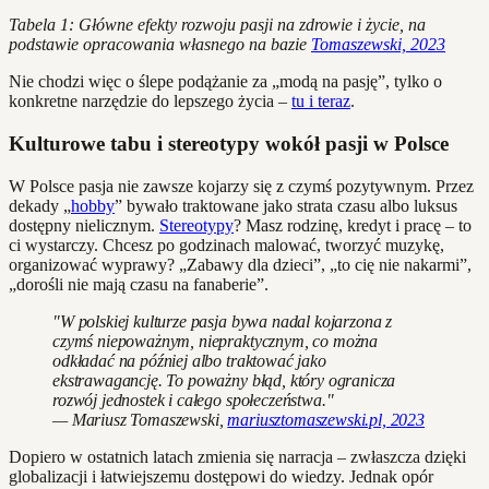
Tabela 1: Główne efekty rozwoju pasji na zdrowie i życie, na
podstawie opracowania własnego na bazie
Tomaszewski, 2023
Nie chodzi więc o ślepe podążanie za „modą na pasję”, tylko o
konkretne narzędzie do lepszego życia –
tu i teraz
.
Kulturowe tabu i stereotypy wokół pasji w Polsce
W Polsce pasja nie zawsze kojarzy się z czymś pozytywnym. Przez
dekady „
hobby
” bywało traktowane jako strata czasu albo luksus
dostępny nielicznym.
Stereotypy
? Masz rodzinę, kredyt i pracę – to
ci wystarczy. Chcesz po godzinach malować, tworzyć muzykę,
organizować wyprawy? „Zabawy dla dzieci”, „to cię nie nakarmi”,
„dorośli nie mają czasu na fanaberie”.
"W polskiej kulturze pasja bywa nadal kojarzona z
czymś niepoważnym, niepraktycznym, co można
odkładać na później albo traktować jako
ekstrawagancję. To poważny błąd, który ogranicza
rozwój jednostek i całego społeczeństwa."
— Mariusz Tomaszewski,
mariusztomaszewski.pl, 2023
Dopiero w ostatnich latach zmienia się narracja – zwłaszcza dzięki
globalizacji i łatwiejszemu dostępowi do wiedzy. Jednak opór