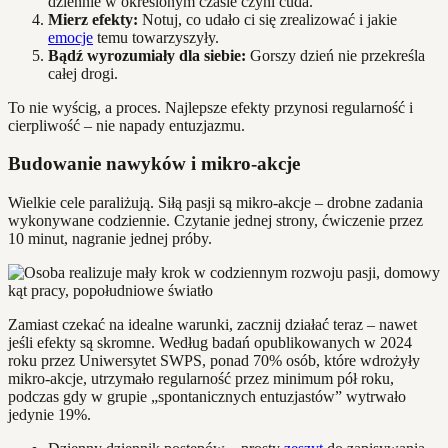
dziennie w określonym czasie czyni cuda.
Mierz efekty:
Notuj, co udało ci się zrealizować i jakie
emocje
temu towarzyszyły.
Bądź wyrozumiały dla siebie:
Gorszy dzień nie przekreśla
całej drogi.
To nie wyścig, a proces. Najlepsze efekty przynosi regularność i
cierpliwość – nie napady entuzjazmu.
Budowanie nawyków i mikro-akcje
Wielkie cele paraliżują. Siłą pasji są mikro-akcje – drobne zadania
wykonywane codziennie. Czytanie jednej strony, ćwiczenie przez
10 minut, nagranie jednej próby.
Zamiast czekać na idealne warunki, zacznij działać teraz – nawet
jeśli efekty są skromne. Według badań opublikowanych w 2024
roku przez Uniwersytet SWPS, ponad 70% osób, które wdrożyły
mikro-akcje, utrzymało regularność przez minimum pół roku,
podczas gdy w grupie „spontanicznych entuzjastów” wytrwało
jedynie 19%.