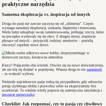
praktyczne narzędzia
Samotna eksploracja vs. inspiracja od innych
Droga do pasji nie zawsze zaczyna się od „olśnienia”. Często
wymaga samotnej eksploracji, szukania, błądzenia i testowania.
Wielu ludzi odnajduje swoje zainteresowania, próbując rzeczy, które
na początku wydawały się im obce. Z drugiej strony, inspiracje
płynące od innych – przyjaciół, rodziny, mentorów – potrafią
otworzyć zupełnie nowe drzwi.
Klucz? Połączenie obu ścieżek. Otwórz się na nowe doświadczenia,
ale nie bój się działać w pojedynkę. Własna droga to nie
samotność
– to wolność wyboru.
Niekiedy najciekawsze pasje rodzą się przypadkiem, gdy odrzucisz
presję szybkiego efektu i pozwolisz sobie na eksperymenty bez
oczekiwań. To właśnie wtedy pojawia się autentyczna satysfakcja i
poczucie sprawczości
.
Checklist: Jak rozpoznać, czy to pasja czy chwilowy