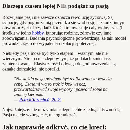
Dlaczego czasem lepiej NIE podążać za pasją
Rozwijanie pasji nie zawsze oznacza rewolucję życiową. Są
sytuacje, gdy pogoń za nią przeradza się w obsesję i szkodzi innym
obszarom życia. Przykład? Ktoś, kto inwestuje cały wolny czas (i
środki) w jedno
hobby
, ignorując rodzinę, zdrowie czy inne
zobowiązania. Badania psychologiczne potwierdzają, że taki model
prowadzi często do wypalenia i izolacji społecznej.
Niekiedy pasja może być tylko etapem – ważnym, ale nie
wiecznym. Nie ma nic złego w tym, że po latach zmieniasz
zainteresowania. Elastyczność i odwaga do „odpuszczenia” są
oznaką dojrzałości, nie porażki.
"Nie każda pasja powinna być realizowana za wszelką
cenę. Czasami warto zrobić krok wstecz,
przewartościować swoje wybory i pozwolić sobie na
zmianę kierunku."
—
Patryk Tarachoń, 2023
Najważniejsze: nie utożsamiaj całego siebie z jedną aktywnością.
Pasja ma cię wzbogacać, nie ograniczać.
Jak naprawdę odkryć, co cię kręci: