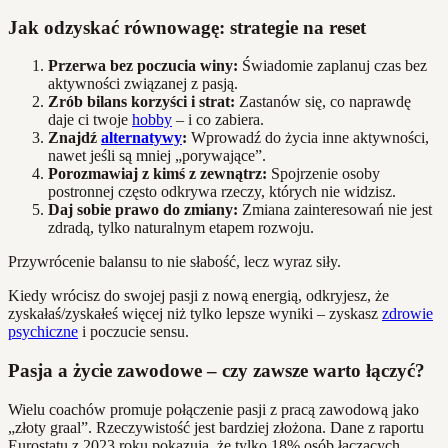
Jak odzyskać równowagę: strategie na reset
Przerwa bez poczucia winy:
Świadomie zaplanuj czas bez
aktywności związanej z pasją.
Zrób bilans korzyści i strat:
Zastanów się, co naprawdę
daje ci twoje
hobby
– i co zabiera.
Znajdź
alternatywy
:
Wprowadź do życia inne aktywności,
nawet jeśli są mniej „porywające”.
Porozmawiaj z kimś z zewnątrz:
Spojrzenie osoby
postronnej często odkrywa rzeczy, których nie widzisz.
Daj sobie prawo do zmiany:
Zmiana zainteresowań nie jest
zdradą, tylko naturalnym etapem rozwoju.
Przywrócenie balansu to nie słabość, lecz wyraz siły.
Kiedy wrócisz do swojej pasji z nową energią, odkryjesz, że
zyskałaś/zyskałeś więcej niż tylko lepsze wyniki – zyskasz
zdrowie
psychiczne
i poczucie sensu.
Pasja a życie zawodowe – czy zawsze warto łączyć?
Wielu coachów promuje połączenie pasji z pracą zawodową jako
„złoty graal”. Rzeczywistość jest bardziej złożona. Dane z raportu
Eurostatu z 2023 roku pokazują, że tylko 18% osób łączących