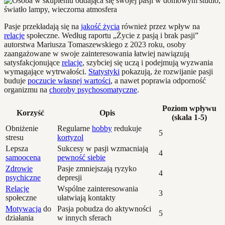
Pasje przekładają się na
jakość życia
również przez wpływ na
relacje
społeczne. Według raportu „Życie z pasją i brak pasji”
autorstwa Mariusza Tomaszewskiego z 2023 roku, osoby
zaangażowane w swoje zainteresowania łatwiej nawiązują
satysfakcjonujące
relacje
, szybciej się uczą i podejmują wyzwania
wymagające wytrwałości.
Statystyki
pokazują, że rozwijanie pasji
buduje
poczucie własnej wartości
, a nawet poprawia odporność
organizmu na
choroby psychosomatyczne
.
Poziom wpływu
Korzyść
Opis
(skala 1-5)
Obniżenie
Regularne
hobby
redukuje
5
stresu
kortyzol
Lepsza
Sukcesy w pasji wzmacniają
4
samoocena
pewność siebie
Zdrowie
Pasje zmniejszają ryzyko
4
psychiczne
depresji
Relacje
Wspólne zainteresowania
3
społeczne
ułatwiają kontakty
Motywacja
do
Pasja pobudza do aktywności
5
działania
w innych sferach