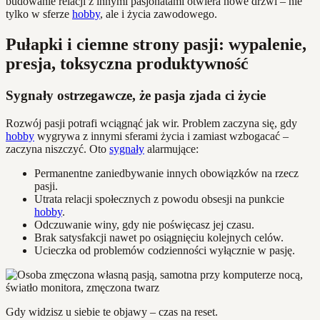
budowanie relacji z innymi pasjonatami otwiera nowe drzwi – nie
tylko w sferze
hobby
, ale i życia zawodowego.
Pułapki i ciemne strony pasji: wypalenie,
presja, toksyczna produktywność
Sygnały ostrzegawcze, że pasja zjada ci życie
Rozwój pasji potrafi wciągnąć jak wir. Problem zaczyna się, gdy
hobby
wygrywa z innymi sferami życia i zamiast wzbogacać –
zaczyna niszczyć. Oto
sygnały
alarmujące:
Permanentne zaniedbywanie innych obowiązków na rzecz
pasji.
Utrata relacji społecznych z powodu obsesji na punkcie
hobby
.
Odczuwanie winy, gdy nie poświęcasz jej czasu.
Brak satysfakcji nawet po osiągnięciu kolejnych celów.
Ucieczka od problemów codzienności wyłącznie w pasję.
Gdy widzisz u siebie te objawy – czas na reset.