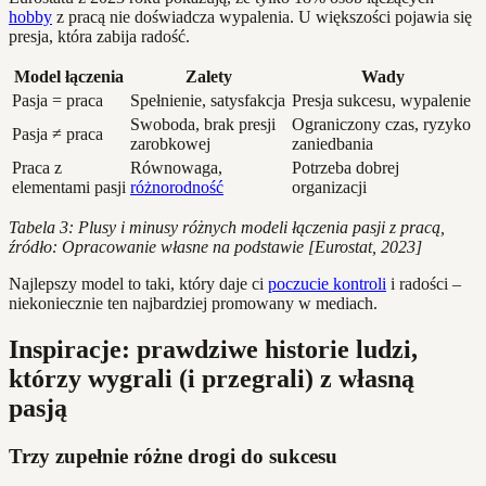
hobby
z pracą nie doświadcza wypalenia. U większości pojawia się
presja, która zabija radość.
Model łączenia
Zalety
Wady
Pasja = praca
Spełnienie, satysfakcja
Presja sukcesu, wypalenie
Swoboda, brak presji
Ograniczony czas, ryzyko
Pasja ≠ praca
zarobkowej
zaniedbania
Praca z
Równowaga,
Potrzeba dobrej
elementami pasji
różnorodność
organizacji
Tabela 3: Plusy i minusy różnych modeli łączenia pasji z pracą,
źródło: Opracowanie własne na podstawie [Eurostat, 2023]
Najlepszy model to taki, który daje ci
poczucie kontroli
i radości –
niekoniecznie ten najbardziej promowany w mediach.
Inspiracje: prawdziwe historie ludzi,
którzy wygrali (i przegrali) z własną
pasją
Trzy zupełnie różne drogi do sukcesu