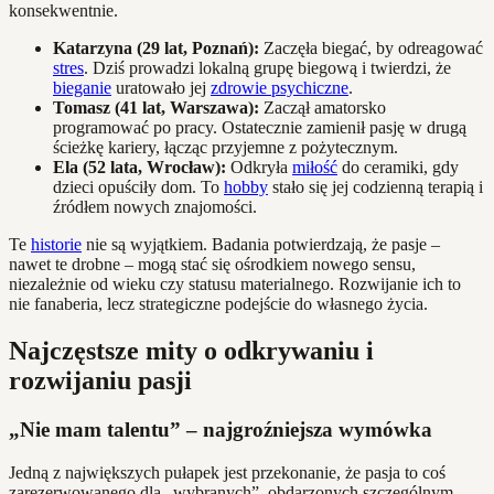
konsekwentnie.
Katarzyna (29 lat, Poznań):
Zaczęła biegać, by odreagować
stres
. Dziś prowadzi lokalną grupę biegową i twierdzi, że
bieganie
uratowało jej
zdrowie psychiczne
.
Tomasz (41 lat, Warszawa):
Zaczął amatorsko
programować po pracy. Ostatecznie zamienił pasję w drugą
ścieżkę kariery, łącząc przyjemne z pożytecznym.
Ela (52 lata, Wrocław):
Odkryła
miłość
do ceramiki, gdy
dzieci opuściły dom. To
hobby
stało się jej codzienną terapią i
źródłem nowych znajomości.
Te
historie
nie są wyjątkiem. Badania potwierdzają, że pasje –
nawet te drobne – mogą stać się ośrodkiem nowego sensu,
niezależnie od wieku czy statusu materialnego. Rozwijanie ich to
nie fanaberia, lecz strategiczne podejście do własnego życia.
Najczęstsze mity o odkrywaniu i
rozwijaniu pasji
„Nie mam talentu” – najgroźniejsza wymówka
Jedną z największych pułapek jest przekonanie, że pasja to coś
zarezerwowanego dla „wybranych”, obdarzonych szczególnym