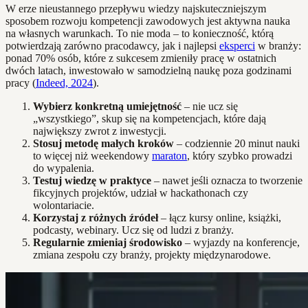
W erze nieustannego przepływu wiedzy najskuteczniejszym
sposobem rozwoju kompetencji zawodowych jest aktywna nauka
na własnych warunkach. To nie moda – to konieczność, którą
potwierdzają zarówno pracodawcy, jak i najlepsi
eksperci
w branży:
ponad 70% osób, które z sukcesem zmieniły pracę w ostatnich
dwóch latach, inwestowało w samodzielną naukę poza godzinami
pracy (
Indeed, 2024
).
Wybierz konkretną umiejętność
– nie ucz się
„wszystkiego”, skup się na kompetencjach, które dają
największy zwrot z inwestycji.
Stosuj metodę małych kroków
– codziennie 20 minut nauki
to więcej niż weekendowy
maraton
, który szybko prowadzi
do wypalenia.
Testuj wiedzę w praktyce
– nawet jeśli oznacza to tworzenie
fikcyjnych projektów, udział w hackathonach czy
wolontariacie.
Korzystaj z różnych źródeł
– łącz kursy online, książki,
podcasty, webinary. Ucz się od ludzi z branży.
Regularnie zmieniaj środowisko
– wyjazdy na konferencje,
zmiana zespołu czy branży, projekty międzynarodowe.