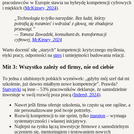
pracodawców w Europie stawia na hybrydę kompetencji cyfrowych
i miękkich (
McKinsey, 2024
).
„Technologia to tylko narzędzie. Bez ludzi, którzy
potrafią ją rozumieć i wdrażać z głową, nie zbudujesz
przewagi.”
— Tomasz Zawadzki, konsultant ds. transformacji
cyfrowej,
McKinsey, 2024
Warto docenić siłę „starych” kompetencji: krytycznego myślenia,
etyki pracy, odporności na
stres
i umiejętności budowania relacji.
Mit 3: Wszystko zależy od firmy, nie od ciebie
To jedna z ulubionych polskich wymówek: „gdyby mój szef dał mi
szkolenie, już dawno miałbym nowe kompetencje”. Prawda?
Statystyki
są inne – 53% pracowników deklaruje, że samodzielnie
inwestuje w swój rozwój poza pracą (
Indeed, 2024
).
Nawet jeśli firma oferuje szkolenia, to często są one ogólne, a
nie personalizowane pod twoje potrzeby.
Rozwój kompetencji to nie sprint, tylko
maraton
– wymaga
systematyczności i własnej inicjatywy.
Najlepsi na rynku łączą inwestycje firmowe z samodzielnym
uczeniem się, mentoringiem i testowaniem nowych