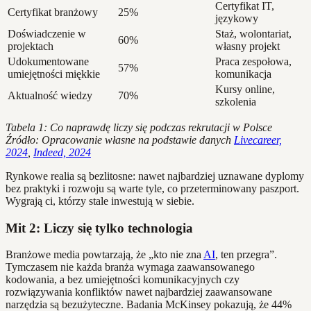
Certyfikat IT,
Certyfikat branżowy
25%
językowy
Doświadczenie w
Staż, wolontariat,
60%
projektach
własny projekt
Udokumentowane
Praca zespołowa,
57%
umiejętności miękkie
komunikacja
Kursy online,
Aktualność wiedzy
70%
szkolenia
Tabela 1: Co naprawdę liczy się podczas rekrutacji w Polsce
Źródło: Opracowanie własne na podstawie danych
Livecareer,
2024
,
Indeed, 2024
Rynkowe realia są bezlitosne: nawet najbardziej uznawane dyplomy
bez praktyki i rozwoju są warte tyle, co przeterminowany paszport.
Wygrają ci, którzy stale inwestują w siebie.
Mit 2: Liczy się tylko technologia
Branżowe media powtarzają, że „kto nie zna
AI
, ten przegra”.
Tymczasem nie każda branża wymaga zaawansowanego
kodowania, a bez umiejętności komunikacyjnych czy
rozwiązywania konfliktów nawet najbardziej zaawansowane
narzędzia są bezużyteczne. Badania McKinsey pokazują, że 44%