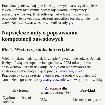
Pracodawcy nie szukają już ludzi „gotowych na wszystko”, lecz
takich, którzy nieustannie podważają własne kompetencje i
inwestują w rozwój. Brak refleksji nad własnym rozwojem
powoduje, że nawet doświadczeni specjaliści zostają w tyle – nie
zauważając, że świat właśnie zmienił zasady
gry
.
Największe mity o poprawianiu
kompetencji zawodowych
Mit 1: Wystarczą studia lub certyfikat
Wielu Polaków nadal sądzi, że „papier” gwarantuje sukces. Jednak
liczby mówią coś zupełnie innego. Już w 2024 roku połowa
absolwentów uczelni deklaruje, że dyplom nie wystarcza do
znalezienia satysfakcjonującej pracy (
Livecareer, 2024
).
Pracodawcy coraz częściej pytają o realne projekty, umiejętność
samodzielnego uczenia się,
zaangażowanie
w rozwój poza uczelnią.
Znaczenie dla
Kryterium
Przykład
pracodawców (%)
Dyplom ukończenia
35%
Licencjat, magister
studiów