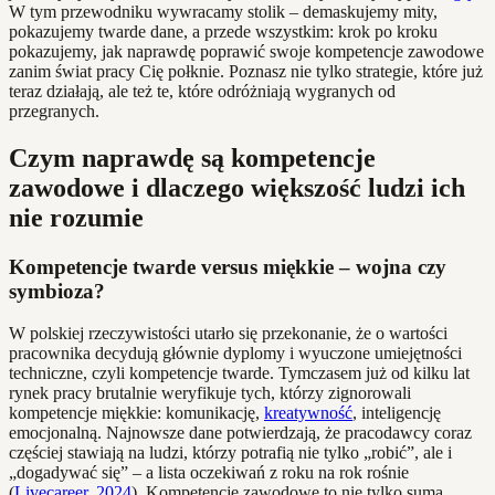
W tym przewodniku wywracamy stolik – demaskujemy mity,
pokazujemy twarde dane, a przede wszystkim: krok po kroku
pokazujemy, jak naprawdę poprawić swoje kompetencje zawodowe
zanim świat pracy Cię połknie. Poznasz nie tylko strategie, które już
teraz działają, ale też te, które odróżniają wygranych od
przegranych.
Czym naprawdę są kompetencje
zawodowe i dlaczego większość ludzi ich
nie rozumie
Kompetencje twarde versus miękkie – wojna czy
symbioza?
W polskiej rzeczywistości utarło się przekonanie, że o wartości
pracownika decydują głównie dyplomy i wyuczone umiejętności
techniczne, czyli kompetencje twarde. Tymczasem już od kilku lat
rynek pracy brutalnie weryfikuje tych, którzy zignorowali
kompetencje miękkie: komunikację,
kreatywność
, inteligencję
emocjonalną. Najnowsze dane potwierdzają, że pracodawcy coraz
częściej stawiają na ludzi, którzy potrafią nie tylko „robić”, ale i
„dogadywać się” – a lista oczekiwań z roku na rok rośnie
(
Livecareer, 2024
). Kompetencje zawodowe to nie tylko suma