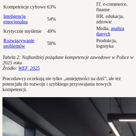
IT, e-commerce,
Kompetencje cyfrowe
63%
finanse
Inteligencja
HR, edukacja,
54%
emocjonalna
zdrowie
Media,
analiza
Krytyczne myślenie
49%
danych
Rozwiązywanie
Produkcja,
58%
problemów
logistyka
Tabela 2: Najbardziej pożądane kompetencje zawodowe w Polsce w
2025 roku
Źródło:
WEF, 2025
Pracodawcy oczekują nie tylko „umiejętności na dziś”, ale też
potencjału do rozwoju i szybkiego przyswajania nowych
kompetencji.