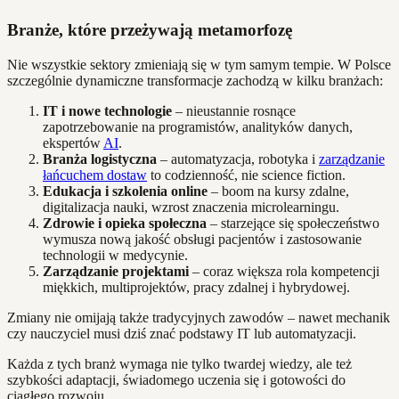
Branże, które przeżywają metamorfozę
Nie wszystkie sektory zmieniają się w tym samym tempie. W Polsce
szczególnie dynamiczne transformacje zachodzą w kilku branżach:
IT i nowe technologie
– nieustannie rosnące
zapotrzebowanie na programistów, analityków danych,
ekspertów
AI
.
Branża logistyczna
– automatyzacja, robotyka i
zarządzanie
łańcuchem dostaw
to codzienność, nie science fiction.
Edukacja i szkolenia online
– boom na kursy zdalne,
digitalizacja nauki, wzrost znaczenia microlearningu.
Zdrowie i opieka społeczna
– starzejące się społeczeństwo
wymusza nową jakość obsługi pacjentów i zastosowanie
technologii w medycynie.
Zarządzanie projektami
– coraz większa rola kompetencji
miękkich, multiprojektów, pracy zdalnej i hybrydowej.
Zmiany nie omijają także tradycyjnych zawodów – nawet mechanik
czy nauczyciel musi dziś znać podstawy IT lub automatyzacji.
Każda z tych branż wymaga nie tylko twardej wiedzy, ale też
szybkości adaptacji, świadomego uczenia się i gotowości do
ciągłego rozwoju.