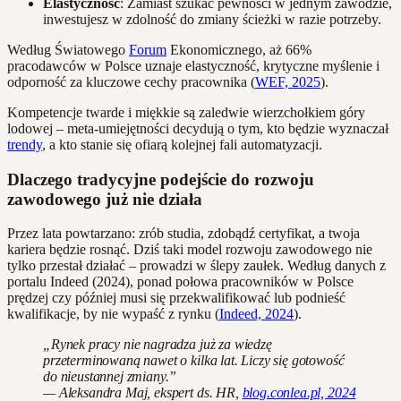
Elastyczność
: Zamiast szukać pewności w jednym zawodzie,
inwestujesz w zdolność do zmiany ścieżki w razie potrzeby.
Według Światowego
Forum
Ekonomicznego, aż 66%
pracodawców w Polsce uznaje elastyczność, krytyczne myślenie i
odporność za kluczowe cechy pracownika (
WEF, 2025
).
Kompetencje twarde i miękkie są zaledwie wierzchołkiem góry
lodowej – meta-umiejętności decydują o tym, kto będzie wyznaczał
trendy
, a kto stanie się ofiarą kolejnej fali automatyzacji.
Dlaczego tradycyjne podejście do rozwoju
zawodowego już nie działa
Przez lata powtarzano: zrób studia, zdobądź certyfikat, a twoja
kariera będzie rosnąć. Dziś taki model rozwoju zawodowego nie
tylko przestał działać – prowadzi w ślepy zaułek. Według danych z
portalu Indeed (2024), ponad połowa pracowników w Polsce
prędzej czy później musi się przekwalifikować lub podnieść
kwalifikacje, by nie wypaść z rynku (
Indeed, 2024
).
„Rynek pracy nie nagradza już za wiedzę
przeterminowaną nawet o kilka lat. Liczy się gotowość
do nieustannej zmiany.”
— Aleksandra Maj, ekspert ds. HR,
blog.conlea.pl, 2024