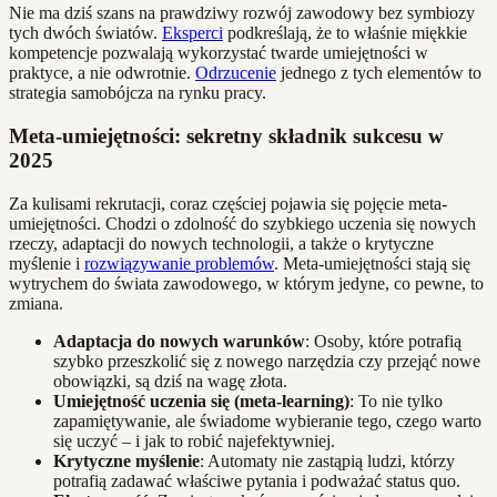
Nie ma dziś szans na prawdziwy rozwój zawodowy bez symbiozy
tych dwóch światów.
Eksperci
podkreślają, że to właśnie miękkie
kompetencje pozwalają wykorzystać twarde umiejętności w
praktyce, a nie odwrotnie.
Odrzucenie
jednego z tych elementów to
strategia samobójcza na rynku pracy.
Meta-umiejętności: sekretny składnik sukcesu w
2025
Za kulisami rekrutacji, coraz częściej pojawia się pojęcie meta-
umiejętności. Chodzi o zdolność do szybkiego uczenia się nowych
rzeczy, adaptacji do nowych technologii, a także o krytyczne
myślenie i
rozwiązywanie problemów
. Meta-umiejętności stają się
wytrychem do świata zawodowego, w którym jedyne, co pewne, to
zmiana.
Adaptacja do nowych warunków
: Osoby, które potrafią
szybko przeszkolić się z nowego narzędzia czy przejąć nowe
obowiązki, są dziś na wagę złota.
Umiejętność uczenia się (meta-learning)
: To nie tylko
zapamiętywanie, ale świadome wybieranie tego, czego warto
się uczyć – i jak to robić najefektywniej.
Krytyczne myślenie
: Automaty nie zastąpią ludzi, którzy
potrafią zadawać właściwe pytania i podważać status quo.