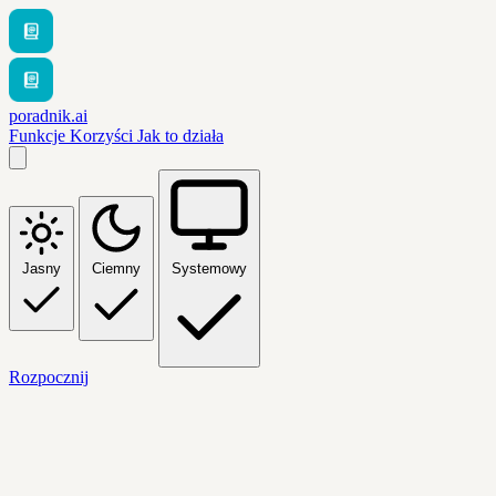
poradnik.ai
Funkcje
Korzyści
Jak to działa
Jasny
Ciemny
Systemowy
Rozpocznij