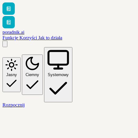
poradnik.ai
Funkcje
Korzyści
Jak to działa
Jasny
Ciemny
Systemowy
Rozpocznij