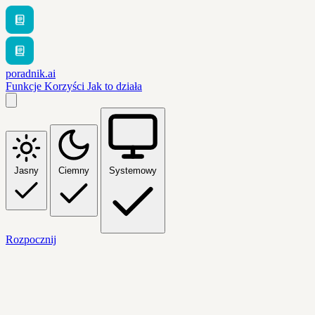
poradnik.ai
Funkcje
Korzyści
Jak to działa
Jasny
Ciemny
Systemowy
Rozpocznij