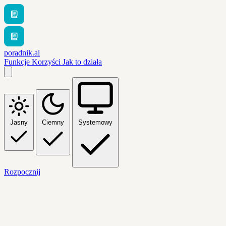
poradnik.ai
Funkcje
Korzyści
Jak to działa
Jasny
Ciemny
Systemowy
Rozpocznij